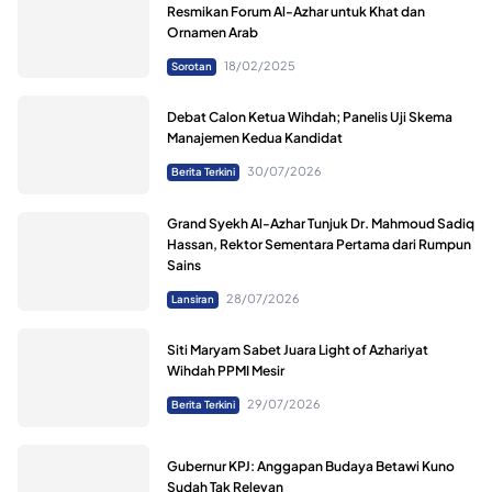
Resmikan Forum Al-Azhar untuk Khat dan
Ornamen Arab
18/02/2025
Sorotan
Debat Calon Ketua Wihdah; Panelis Uji Skema
Manajemen Kedua Kandidat
30/07/2026
Berita Terkini
Grand Syekh Al-Azhar Tunjuk Dr. Mahmoud Sadiq
Hassan, Rektor Sementara Pertama dari Rumpun
Sains
28/07/2026
Lansiran
Siti Maryam Sabet Juara Light of Azhariyat
Wihdah PPMI Mesir
29/07/2026
Berita Terkini
Gubernur KPJ: Anggapan Budaya Betawi Kuno
Sudah Tak Relevan