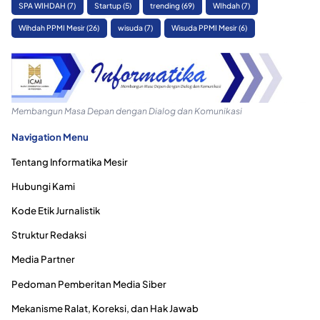
SPA WIHDAH
(7)
Startup
(5)
trending
(69)
WIhdah
(7)
Wihdah PPMI Mesir
(26)
wisuda
(7)
Wisuda PPMI Mesir
(6)
Membangun Masa Depan dengan Dialog dan Komunikasi
Navigation Menu
Tentang Informatika Mesir
Hubungi Kami
Kode Etik Jurnalistik
Struktur Redaksi
Media Partner
Pedoman Pemberitan Media Siber
Mekanisme Ralat, Koreksi, dan Hak Jawab