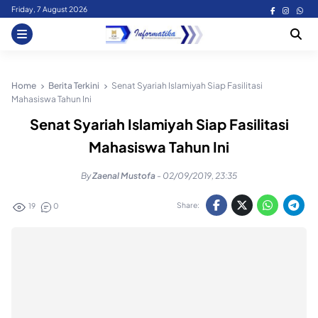
Skip
Friday, 7 August 2026
to
content
Home
Berita Terkini
Senat Syariah Islamiyah Siap Fasilitasi
Mahasiswa Tahun Ini
Senat Syariah Islamiyah Siap Fasilitasi
Mahasiswa Tahun Ini
By
Zaenal Mustofa
-
02/09/2019, 23:35
Share:
19
0