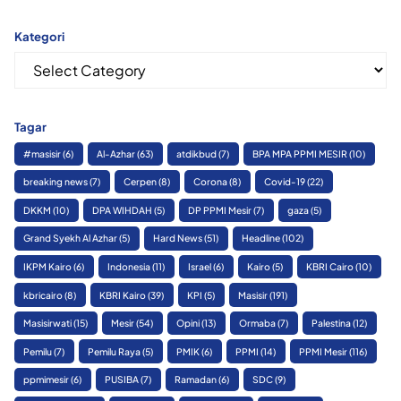
Kategori
Kategori
Tagar
#masisir
(6)
Al-Azhar
(63)
atdikbud
(7)
BPA MPA PPMI MESIR
(10)
breaking news
(7)
Cerpen
(8)
Corona
(8)
Covid-19
(22)
DKKM
(10)
DPA WIHDAH
(5)
DP PPMI Mesir
(7)
gaza
(5)
Grand Syekh Al Azhar
(5)
Hard News
(51)
Headline
(102)
IKPM Kairo
(6)
Indonesia
(11)
Israel
(6)
Kairo
(5)
KBRI Cairo
(10)
kbricairo
(8)
KBRI Kairo
(39)
KPI
(5)
Masisir
(191)
Masisirwati
(15)
Mesir
(54)
Opini
(13)
Ormaba
(7)
Palestina
(12)
Pemilu
(7)
Pemilu Raya
(5)
PMIK
(6)
PPMI
(14)
PPMI Mesir
(116)
ppmimesir
(6)
PUSIBA
(7)
Ramadan
(6)
SDC
(9)