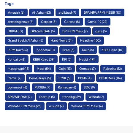
Tags
#masisir
(6)
Al-Azhar
(63)
atdikbud
(7)
BPA MPA PPMI MESIR
(10)
breaking news
(7)
Cerpen
(8)
Corona
(8)
Covid-19
(22)
DKKM
(10)
DPA WIHDAH
(5)
DP PPMI Mesir
(7)
gaza
(5)
Grand Syekh Al Azhar
(5)
Hard News
(51)
Headline
(102)
IKPM Kairo
(6)
Indonesia
(11)
Israel
(6)
Kairo
(5)
KBRI Cairo
(10)
kbricairo
(8)
KBRI Kairo
(39)
KPI
(5)
Masisir
(191)
Masisirwati
(15)
Mesir
(54)
Opini
(13)
Ormaba
(7)
Palestina
(12)
Pemilu
(7)
Pemilu Raya
(5)
PMIK
(6)
PPMI
(14)
PPMI Mesir
(116)
ppmimesir
(6)
PUSIBA
(7)
Ramadan
(6)
SDC
(9)
SPA WIHDAH
(7)
Startup
(5)
trending
(69)
WIhdah
(7)
Wihdah PPMI Mesir
(26)
wisuda
(7)
Wisuda PPMI Mesir
(6)