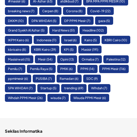
#masisir
(6)
Al-Azhar
(63)
atdikbud
(7)
BPA MPA PPMI MESIR
(10)
breaking news
(7)
Cerpen
(8)
Corona
(8)
Covid-19
(22)
DKKM
(10)
DPA WIHDAH
(5)
DP PPMI Mesir
(7)
gaza
(5)
Grand Syekh Al Azhar
(5)
Hard News
(51)
Headline
(102)
IKPM Kairo
(6)
Indonesia
(11)
Israel
(6)
Kairo
(5)
KBRI Cairo
(10)
kbricairo
(8)
KBRI Kairo
(39)
KPI
(5)
Masisir
(191)
Masisirwati
(15)
Mesir
(54)
Opini
(13)
Ormaba
(7)
Palestina
(12)
Pemilu
(7)
Pemilu Raya
(5)
PMIK
(6)
PPMI
(14)
PPMI Mesir
(116)
ppmimesir
(6)
PUSIBA
(7)
Ramadan
(6)
SDC
(9)
SPA WIHDAH
(7)
Startup
(5)
trending
(69)
WIhdah
(7)
Wihdah PPMI Mesir
(26)
wisuda
(7)
Wisuda PPMI Mesir
(6)
Sekilas Informatika