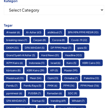
Kategori
Kategori
Tagar
#masisir
(6)
Al-Azhar
(63)
atdikbud
(7)
BPA MPA PPMI MESIR
(10)
breaking news
(7)
Cerpen
(8)
Corona
(8)
Covid-19
(22)
DKKM
(10)
DPA WIHDAH
(5)
DP PPMI Mesir
(7)
gaza
(5)
Grand Syekh Al Azhar
(5)
Hard News
(51)
Headline
(102)
IKPM Kairo
(6)
Indonesia
(11)
Israel
(6)
Kairo
(5)
KBRI Cairo
(10)
kbricairo
(8)
KBRI Kairo
(39)
KPI
(5)
Masisir
(191)
Masisirwati
(15)
Mesir
(54)
Opini
(13)
Ormaba
(7)
Palestina
(12)
Pemilu
(7)
Pemilu Raya
(5)
PMIK
(6)
PPMI
(14)
PPMI Mesir
(116)
ppmimesir
(6)
PUSIBA
(7)
Ramadan
(6)
SDC
(9)
SPA WIHDAH
(7)
Startup
(5)
trending
(69)
WIhdah
(7)