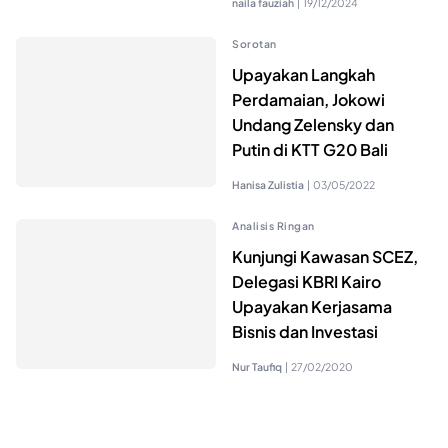
naila fauziah
|
19/12/2024
Sorotan
Upayakan Langkah
Perdamaian, Jokowi
Undang Zelensky dan
Putin di KTT G20 Bali
Hanisa Zulistia
|
03/05/2022
Analisis Ringan
Kunjungi Kawasan SCEZ,
Delegasi KBRI Kairo
Upayakan Kerjasama
Bisnis dan Investasi
Nur Taufiq
|
27/02/2020