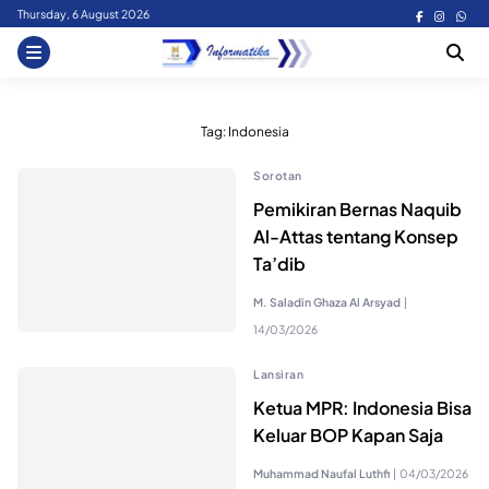
Skip
Thursday, 6 August 2026
to
content
Tag:
Indonesia
Sorotan
Pemikiran Bernas Naquib
Al-Attas tentang Konsep
Ta’dib
M. Saladin Ghaza Al Arsyad
|
14/03/2026
Lansiran
Ketua MPR: Indonesia Bisa
Keluar BOP Kapan Saja
Muhammad Naufal Luthfi
|
04/03/2026