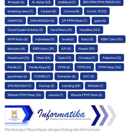
#masisir
(6)
Al-Azhar
(63)
atdikbud
(7)
BPA MPA PPMI MESIR
(10)
breaking news
(7)
Cerpen
(8)
Corona
(8)
Covid-19
(22)
DKKM
(10)
DPA WIHDAH
(5)
DP PPMI Mesir
(7)
gaza
(5)
Grand Syekh Al Azhar
(5)
Hard News
(51)
Headline
(102)
IKPM Kairo
(6)
Indonesia
(11)
Israel
(6)
Kairo
(5)
KBRI Cairo
(10)
kbricairo
(8)
KBRI Kairo
(39)
KPI
(5)
Masisir
(191)
Masisirwati
(15)
Mesir
(54)
Opini
(13)
Ormaba
(7)
Palestina
(12)
Pemilu
(7)
Pemilu Raya
(5)
PMIK
(6)
PPMI
(14)
PPMI Mesir
(116)
ppmimesir
(6)
PUSIBA
(7)
Ramadan
(6)
SDC
(9)
SPA WIHDAH
(7)
Startup
(5)
trending
(69)
WIhdah
(7)
Wihdah PPMI Mesir
(26)
wisuda
(7)
Wisuda PPMI Mesir
(6)
Membangun Masa Depan dengan Dialog dan Komunikasi