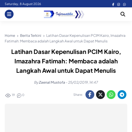
Skip
Saturday, 8 August 2026
to
content
Home
Berita Terkini
Latihan Dasar Kepenulisan PCIM Kairo, Imazahra
Fatimah: Membaca adalah Langkah Awal untuk Dapat Menulis
Latihan Dasar Kepenulisan PCIM Kairo,
Imazahra Fatimah: Membaca adalah
Langkah Awal untuk Dapat Menulis
By
Zaenal Mustofa
-
25/02/2019, 14:47
Share:
19
0