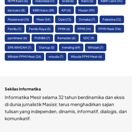
IKPM Kairo
(6)
Indonesia
(11)
Israel
(6)
Kairo
(5)
KBRI Cairo
(10)
kbricairo
(8)
KBRI Kairo
(39)
KPI
(5)
Masisir
(191)
Masisirwati
(15)
Mesir
(54)
Opini
(13)
Ormaba
(7)
Palestina
(12)
Pemilu
(7)
Pemilu Raya
(5)
PMIK
(6)
PPMI
(14)
PPMI Mesir
(116)
ppmimesir
(6)
PUSIBA
(7)
Ramadan
(6)
SDC
(9)
SPA WIHDAH
(7)
Startup
(5)
trending
(69)
WIhdah
(7)
Wihdah PPMI Mesir
(26)
wisuda
(7)
Wisuda PPMI Mesir
(6)
Sekilas Informatika
Informatika Mesir selama 32 tahun berdinamika dan eksis
di dunia jurnalistik Masisir, terus menghadirkan sajian
tulisan yang independen, dinamis, informatif, dialogis, dan
komunikatif.