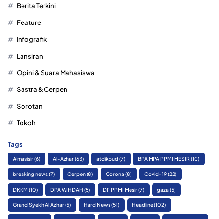
Berita Terkini
Feature
Infografik
Lansiran
Opini & Suara Mahasiswa
Sastra & Cerpen
Sorotan
Tokoh
Tags
#masisir
(6)
Al-Azhar
(63)
atdikbud
(7)
BPA MPA PPMI MESIR
(10)
breaking news
(7)
Cerpen
(8)
Corona
(8)
Covid-19
(22)
DKKM
(10)
DPA WIHDAH
(5)
DP PPMI Mesir
(7)
gaza
(5)
Grand Syekh Al Azhar
(5)
Hard News
(51)
Headline
(102)