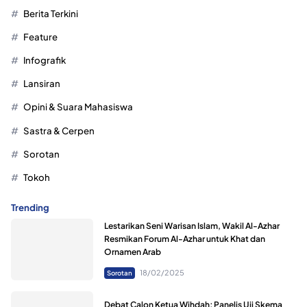
Berita Terkini
Feature
Infografik
Lansiran
Opini & Suara Mahasiswa
Sastra & Cerpen
Sorotan
Tokoh
Trending
Lestarikan Seni Warisan Islam, Wakil Al-Azhar
Resmikan Forum Al-Azhar untuk Khat dan
Ornamen Arab
18/02/2025
Sorotan
Debat Calon Ketua Wihdah; Panelis Uji Skema