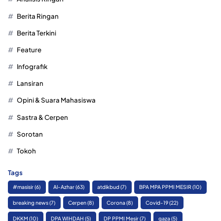
Berita Ringan
Berita Terkini
Feature
Infografik
Lansiran
Opini & Suara Mahasiswa
Sastra & Cerpen
Sorotan
Tokoh
Tags
#masisir
(6)
Al-Azhar
(63)
atdikbud
(7)
BPA MPA PPMI MESIR
(10)
breaking news
(7)
Cerpen
(8)
Corona
(8)
Covid-19
(22)
DKKM
(10)
DPA WIHDAH
(5)
DP PPMI Mesir
(7)
gaza
(5)