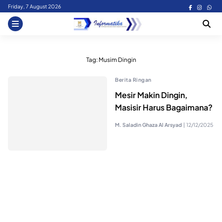
Skip
Friday, 7 August 2026
to
content
Tag:
Musim Dingin
Berita Ringan
Mesir Makin Dingin,
Masisir Harus Bagaimana?
M. Saladin Ghaza Al Arsyad
|
12/12/2025