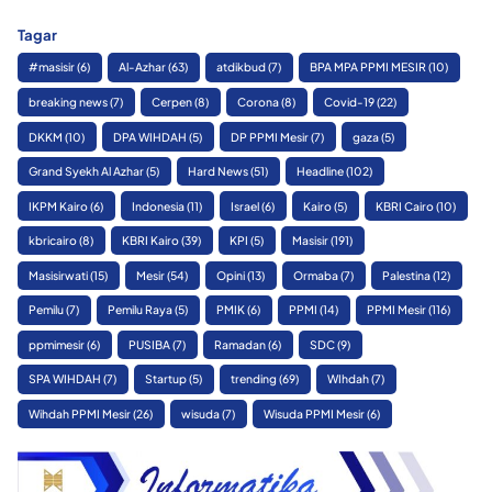
Tagar
#masisir
(6)
Al-Azhar
(63)
atdikbud
(7)
BPA MPA PPMI MESIR
(10)
breaking news
(7)
Cerpen
(8)
Corona
(8)
Covid-19
(22)
DKKM
(10)
DPA WIHDAH
(5)
DP PPMI Mesir
(7)
gaza
(5)
Grand Syekh Al Azhar
(5)
Hard News
(51)
Headline
(102)
IKPM Kairo
(6)
Indonesia
(11)
Israel
(6)
Kairo
(5)
KBRI Cairo
(10)
kbricairo
(8)
KBRI Kairo
(39)
KPI
(5)
Masisir
(191)
Masisirwati
(15)
Mesir
(54)
Opini
(13)
Ormaba
(7)
Palestina
(12)
Pemilu
(7)
Pemilu Raya
(5)
PMIK
(6)
PPMI
(14)
PPMI Mesir
(116)
ppmimesir
(6)
PUSIBA
(7)
Ramadan
(6)
SDC
(9)
SPA WIHDAH
(7)
Startup
(5)
trending
(69)
WIhdah
(7)
Wihdah PPMI Mesir
(26)
wisuda
(7)
Wisuda PPMI Mesir
(6)