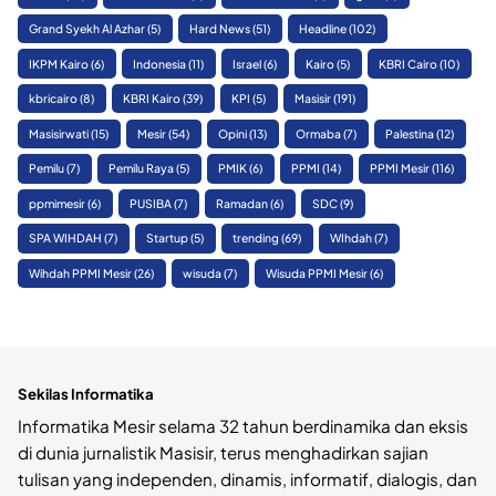
Grand Syekh Al Azhar
(5)
Hard News
(51)
Headline
(102)
IKPM Kairo
(6)
Indonesia
(11)
Israel
(6)
Kairo
(5)
KBRI Cairo
(10)
kbricairo
(8)
KBRI Kairo
(39)
KPI
(5)
Masisir
(191)
Masisirwati
(15)
Mesir
(54)
Opini
(13)
Ormaba
(7)
Palestina
(12)
Pemilu
(7)
Pemilu Raya
(5)
PMIK
(6)
PPMI
(14)
PPMI Mesir
(116)
ppmimesir
(6)
PUSIBA
(7)
Ramadan
(6)
SDC
(9)
SPA WIHDAH
(7)
Startup
(5)
trending
(69)
WIhdah
(7)
Wihdah PPMI Mesir
(26)
wisuda
(7)
Wisuda PPMI Mesir
(6)
Sekilas Informatika
Informatika Mesir selama 32 tahun berdinamika dan eksis
di dunia jurnalistik Masisir, terus menghadirkan sajian
tulisan yang independen, dinamis, informatif, dialogis, dan