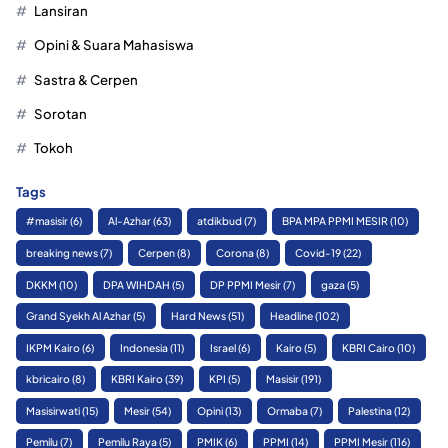
Lansiran
Opini & Suara Mahasiswa
Sastra & Cerpen
Sorotan
Tokoh
Tags
#masisir
(6)
Al-Azhar
(63)
atdikbud
(7)
BPA MPA PPMI MESIR
(10)
breaking news
(7)
Cerpen
(8)
Corona
(8)
Covid-19
(22)
DKKM
(10)
DPA WIHDAH
(5)
DP PPMI Mesir
(7)
gaza
(5)
Grand Syekh Al Azhar
(5)
Hard News
(51)
Headline
(102)
IKPM Kairo
(6)
Indonesia
(11)
Israel
(6)
Kairo
(5)
KBRI Cairo
(10)
kbricairo
(8)
KBRI Kairo
(39)
KPI
(5)
Masisir
(191)
Masisirwati
(15)
Mesir
(54)
Opini
(13)
Ormaba
(7)
Palestina
(12)
Pemilu
(7)
Pemilu Raya
(5)
PMIK
(6)
PPMI
(14)
PPMI Mesir
(116)