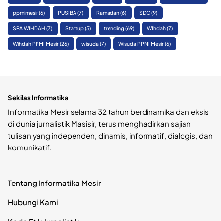
ppmimesir
(6)
PUSIBA
(7)
Ramadan
(6)
SDC
(9)
SPA WIHDAH
(7)
Startup
(5)
trending
(69)
WIhdah
(7)
Wihdah PPMI Mesir
(26)
wisuda
(7)
Wisuda PPMI Mesir
(6)
Sekilas Informatika
Informatika Mesir selama 32 tahun berdinamika dan eksis
di dunia jurnalistik Masisir, terus menghadirkan sajian
tulisan yang independen, dinamis, informatif, dialogis, dan
komunikatif.
Tentang Informatika Mesir
Hubungi Kami