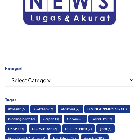
Kategori
Kategori
Tagar
#masisir
(6)
Al-Azhar
(63)
atdikbud
(7)
BPA MPA PPMI MESIR
(10)
breaking news
(7)
Cerpen
(8)
Corona
(8)
Covid-19
(22)
DKKM
(10)
DPA WIHDAH
(5)
DP PPMI Mesir
(7)
gaza
(5)
Grand Syekh Al Azhar
(5)
Hard News
(51)
Headline
(102)