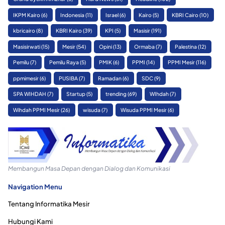
IKPM Kairo
(6)
Indonesia
(11)
Israel
(6)
Kairo
(5)
KBRI Cairo
(10)
kbricairo
(8)
KBRI Kairo
(39)
KPI
(5)
Masisir
(191)
Masisirwati
(15)
Mesir
(54)
Opini
(13)
Ormaba
(7)
Palestina
(12)
Pemilu
(7)
Pemilu Raya
(5)
PMIK
(6)
PPMI
(14)
PPMI Mesir
(116)
ppmimesir
(6)
PUSIBA
(7)
Ramadan
(6)
SDC
(9)
SPA WIHDAH
(7)
Startup
(5)
trending
(69)
WIhdah
(7)
Wihdah PPMI Mesir
(26)
wisuda
(7)
Wisuda PPMI Mesir
(6)
Membangun Masa Depan dengan Dialog dan Komunikasi
Navigation Menu
Tentang Informatika Mesir
Hubungi Kami