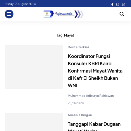
Skip
Friday, 7 August 2026
to
content
Tag:
Mayat
Berita Terkini
Koordinator Fungsi
Konsuler KBRI Kairo
Konfirmasi Mayat Wanita
di Kafr El Sheikh Bukan
WNI
Muhammad Adisurya Pahlawan
|
25/11/2020
Analisis Ringan
Tanggapi Kabar Dugaan