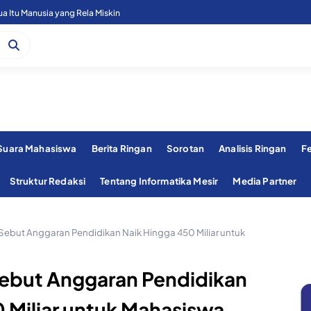
 Itu Manusia yang Rela Miskin
 Suara Mahasiswa
Berita Ringan
Sorotan
Analisis Ringan
F
Struktur Redaksi
Tentang Informatika Mesir
Media Partner
Sebut Anggaran Pendidikan Naik Hingga 450 Miliar untuk
Sebut Anggaran Pendidikan
 Miliar untuk Mahasiswa