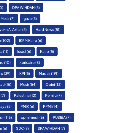
0)
DPA WIHDAH
(5)
 Mesir
(7)
gaza
(5)
yekh Al Azhar
(5)
Hard News
(51)
e
(102)
IKPM Kairo
(6)
ia
(11)
Israel
(6)
Kairo
(5)
ro
(10)
kbricairo
(8)
ro
(39)
KPI
(5)
Masisir
(191)
ati
(15)
Mesir
(54)
Opini
(13)
(7)
Palestina
(12)
Pemilu
(7)
Raya
(5)
PMIK
(6)
PPMI
(14)
sir
(116)
ppmimesir
(6)
PUSIBA
(7)
n
(6)
SDC
(9)
SPA WIHDAH
(7)