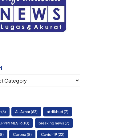
i
i
r
(6)
Al-Azhar
(63)
atdikbud
(7)
 PPMI MESIR
(10)
breaking news
(7)
8)
Corona
(8)
Covid-19
(22)