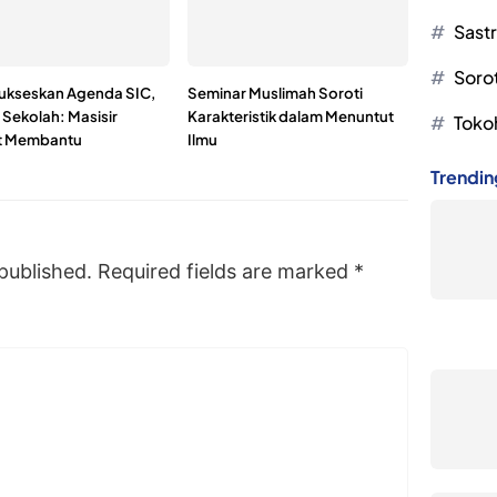
Sast
Soro
Sukseskan Agenda SIC,
Seminar Muslimah Soroti
 Sekolah: Masisir
Karakteristik dalam Menuntut
Toko
t Membantu
Ilmu
Trendin
published.
Required fields are marked
*