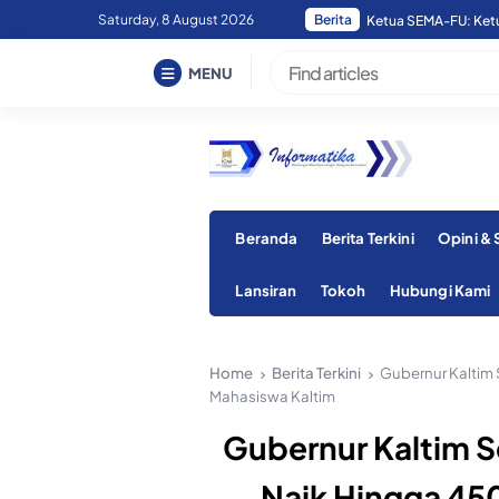
Skip
Saturday, 8 August 2026
Berita
Ketua SEMA-FU: Ketua
to
content
MENU
Beranda
Berita Terkini
Opini &
Lansiran
Tokoh
Hubungi Kami
Home
Berita Terkini
Gubernur Kaltim 
Mahasiswa Kaltim
Gubernur Kaltim 
Naik Hingga 450