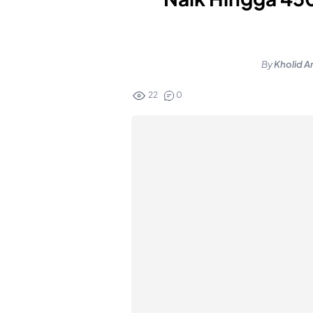
By
Kholid A
22
0