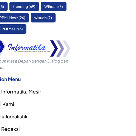
(5)
trending
(69)
WIhdah
(7)
PPMI Mesir
(26)
wisuda
(7)
PPMI Mesir
(6)
n Masa Depan dengan Dialog dan
si
ion Menu
 Informatika Mesir
i Kami
k Jurnalistik
r Redaksi