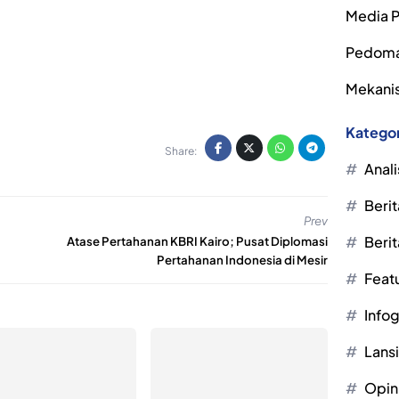
Media P
Pedoma
Mekanis
Kategor
Share:
Anali
Berit
Prev
Berit
Atase Pertahanan KBRI Kairo; Pusat Diplomasi
Pertahanan Indonesia di Mesir
Feat
Infog
Lans
Opin