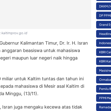
DKKM
(1
DP PPMI
Grand S
: kaltimprov.go.id
Headlin
Gubernur Kalimantan Timur, Dr. Ir. H. Isran
Indones
a anggaran beasiswa untuk mahasiswa
KBRI Cai
egeri maupun luar negeri naik hingga
KBRI Kai
Masisirw
miliar untuk Kaltim tuntas dan tahun ini
Ormaba
 kepada mahasiswa di Mesir asal Kaltim di
Pemilu 
a Minggu, (13/11).
PPMI Me
Isran juga mengaku kecewa atas tidak
Ramada