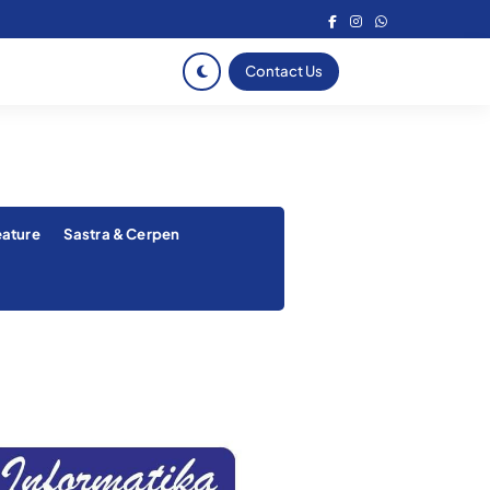
Contact Us
eature
Sastra & Cerpen