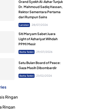
Grand Syekh Al-Azhar Tunjuk
Dr. Mahmoud Sadiq Hassan,
Rektor Sementara Pertama
dari Rumpun Sains
28/07/2026
Lansiran
Siti Maryam Sabet Juara
Light of Azhariyat Wihdah
PPMI Mesir
29/07/2026
Berita Terkini
Satu Bulan Board of Peace:
Gaza Masih Dibombardir
21/02/2026
Berita Terkini
ries
sis Ringan
a Ringan