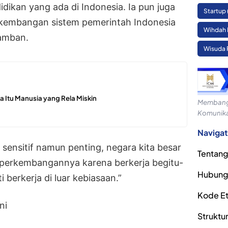
dikan yang ada di Indonesia. Ia pun juga
Startup
rkembangan sistem pemerintah Indonesia
Wihdah 
amban.
Wisuda 
 Itu Manusia yang Rela Miskin
Membangu
Komunika
Navigat
sensitif namun penting, negara kita besar
Tentang
 perkembangannya karena berkerja begitu-
Hubung
i berkerja di luar kebiasaan.”
Kode Eti
ni
Struktu