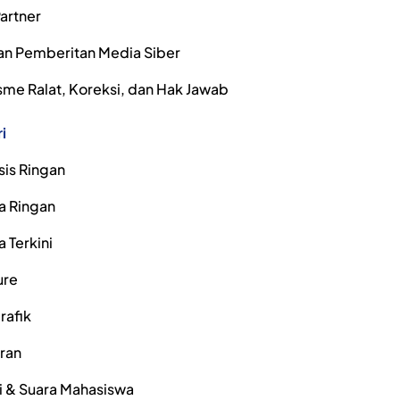
artner
n Pemberitan Media Siber
me Ralat, Koreksi, dan Hak Jawab
i
sis Ringan
a Ringan
a Terkini
ure
rafik
iran
i & Suara Mahasiswa