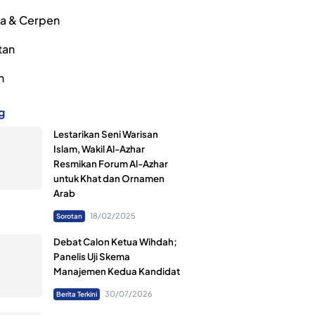
ra & Cerpen
tan
h
g
Lestarikan Seni Warisan
Islam, Wakil Al-Azhar
Resmikan Forum Al-Azhar
untuk Khat dan Ornamen
Arab
18/02/2025
Sorotan
Debat Calon Ketua Wihdah;
Panelis Uji Skema
Manajemen Kedua Kandidat
30/07/2026
Berita Terkini