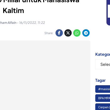
Kaltim
rham Alfain
-
16/11/2022, 11:22
Share:
Kategor
Kategor
Tagar
#masisi
BPA MPA
Cerpen
(