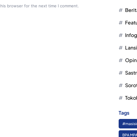
this browser for the next time I comment.
Berit
Feat
Infog
Lans
Opin
Sast
Soro
Toko
Tags
#masisi
BPA MPA