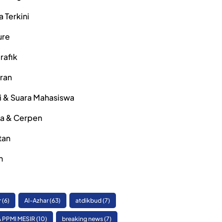
a Terkini
ure
rafik
iran
i & Suara Mahasiswa
ra & Cerpen
tan
h
r
(6)
Al-Azhar
(63)
atdikbud
(7)
 PPMI MESIR
(10)
breaking news
(7)