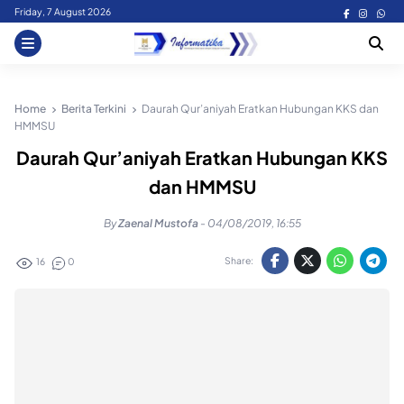
Skip
Friday, 7 August 2026
to
content
Home
Berita Terkini
Daurah Qur’aniyah Eratkan Hubungan KKS dan
HMMSU
Daurah Qur’aniyah Eratkan Hubungan KKS
dan HMMSU
By
Zaenal Mustofa
-
04/08/2019, 16:55
Share:
16
0