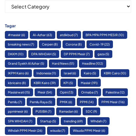
Kategori
Tagar
#masisir
(6)
Al-Azhar
(63)
atdikbud
(7)
BPA MPA PPMI MESIR
(10)
breaking news
(7)
Cerpen
(8)
Corona
(8)
Covid-19
(22)
DKKM
(10)
DPA WIHDAH
(5)
DP PPMI Mesir
(7)
gaza
(5)
Grand Syekh Al Azhar
(5)
Hard News
(51)
Headline
(102)
IKPM Kairo
(6)
Indonesia
(11)
Israel
(6)
Kairo
(5)
KBRI Cairo
(10)
kbricairo
(8)
KBRI Kairo
(39)
KPI
(5)
Masisir
(191)
Masisirwati
(15)
Mesir
(54)
Opini
(13)
Ormaba
(7)
Palestina
(12)
Pemilu
(7)
Pemilu Raya
(5)
PMIK
(6)
PPMI
(14)
PPMI Mesir
(116)
ppmimesir
(6)
PUSIBA
(7)
Ramadan
(6)
SDC
(9)
SPA WIHDAH
(7)
Startup
(5)
trending
(69)
WIhdah
(7)
Wihdah PPMI Mesir
(26)
wisuda
(7)
Wisuda PPMI Mesir
(6)