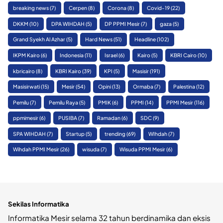
breaking news
(7)
Cerpen
(8)
Corona
(8)
Covid-19
(22)
DKKM
(10)
DPA WIHDAH
(5)
DP PPMI Mesir
(7)
gaza
(5)
Grand Syekh Al Azhar
(5)
Hard News
(51)
Headline
(102)
IKPM Kairo
(6)
Indonesia
(11)
Israel
(6)
Kairo
(5)
KBRI Cairo
(10)
kbricairo
(8)
KBRI Kairo
(39)
KPI
(5)
Masisir
(191)
Masisirwati
(15)
Mesir
(54)
Opini
(13)
Ormaba
(7)
Palestina
(12)
Pemilu
(7)
Pemilu Raya
(5)
PMIK
(6)
PPMI
(14)
PPMI Mesir
(116)
ppmimesir
(6)
PUSIBA
(7)
Ramadan
(6)
SDC
(9)
SPA WIHDAH
(7)
Startup
(5)
trending
(69)
WIhdah
(7)
Wihdah PPMI Mesir
(26)
wisuda
(7)
Wisuda PPMI Mesir
(6)
Sekilas Informatika
Informatika Mesir selama 32 tahun berdinamika dan eksis