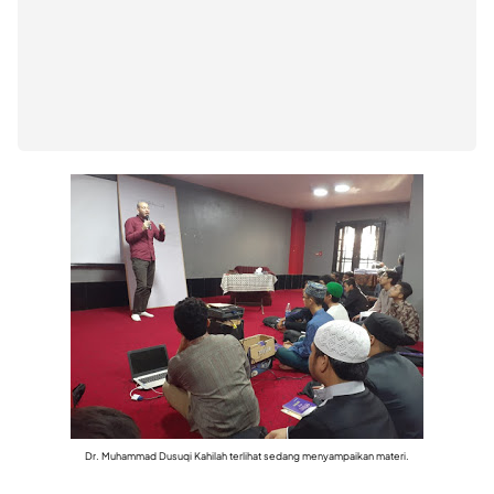
Dr. Muhammad Dusuqi Kahilah terlihat sedang menyampaikan materi.