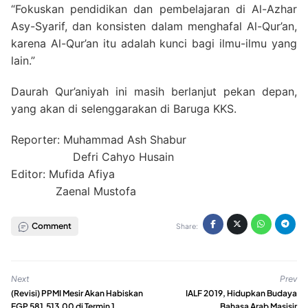
“Fokuskan pendidikan dan pembelajaran di Al-Azhar
Asy-Syarif, dan konsisten dalam menghafal Al-Qur’an,
karena Al-Qur’an itu adalah kunci bagi ilmu-ilmu yang
lain.”
Daurah Qur’aniyah ini masih berlanjut pekan depan,
yang akan di selenggarakan di Baruga KKS.
Reporter: Muhammad Ash Shabur
Defri Cahyo Husain
Editor: Mufida Afiya
Zaenal Mustofa
Comment
Share:
Next
Prev
(Revisi) PPMI Mesir Akan Habiskan
IALF 2019, Hidupkan Budaya
EGP 581,513.00 di Termin 1
Bahasa Arab Masisir