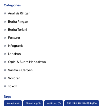
Categories
Analisis Ringan
Berita Ringan
Berita Terkini
Feature
Infografik
Lansiran
Opini & Suara Mahasiswa
Sastra & Cerpen
Sorotan
Tokoh
Tags
#masisir
(6)
Al-Azhar
(63)
atdikbud
(7)
BPA MPA PPMI MESIR
(10)