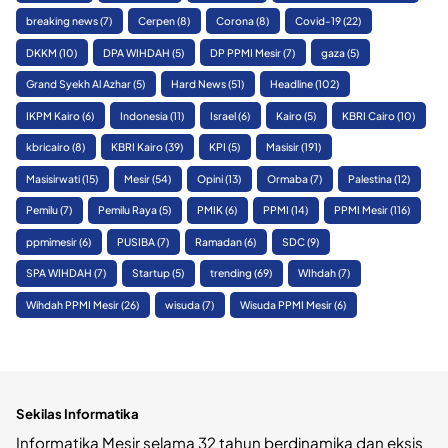
breaking news
(7)
Cerpen
(8)
Corona
(8)
Covid-19
(22)
DKKM
(10)
DPA WIHDAH
(5)
DP PPMI Mesir
(7)
gaza
(5)
Grand Syekh Al Azhar
(5)
Hard News
(51)
Headline
(102)
IKPM Kairo
(6)
Indonesia
(11)
Israel
(6)
Kairo
(5)
KBRI Cairo
(10)
kbricairo
(8)
KBRI Kairo
(39)
KPI
(5)
Masisir
(191)
Masisirwati
(15)
Mesir
(54)
Opini
(13)
Ormaba
(7)
Palestina
(12)
Pemilu
(7)
Pemilu Raya
(5)
PMIK
(6)
PPMI
(14)
PPMI Mesir
(116)
ppmimesir
(6)
PUSIBA
(7)
Ramadan
(6)
SDC
(9)
SPA WIHDAH
(7)
Startup
(5)
trending
(69)
WIhdah
(7)
Wihdah PPMI Mesir
(26)
wisuda
(7)
Wisuda PPMI Mesir
(6)
Sekilas Informatika
Informatika Mesir selama 32 tahun berdinamika dan eksis