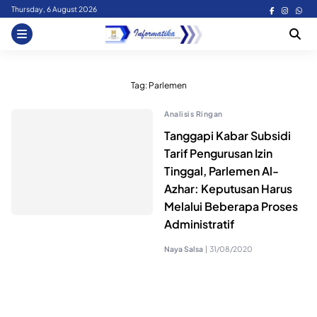
Skip
Thursday, 6 August 2026
to
content
Tag:
Parlemen
Analisis Ringan
Tanggapi Kabar Subsidi
Tarif Pengurusan Izin
Tinggal, Parlemen Al-
Azhar: Keputusan Harus
Melalui Beberapa Proses
Administratif
Naya Salsa
|
31/08/2020