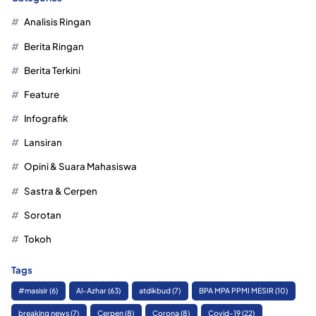
Analisis Ringan
Berita Ringan
Berita Terkini
Feature
Infografik
Lansiran
Opini & Suara Mahasiswa
Sastra & Cerpen
Sorotan
Tokoh
Tags
#masisir
(6)
Al-Azhar
(63)
atdikbud
(7)
BPA MPA PPMI MESIR
(10)
breaking news
(7)
Cerpen
(8)
Corona
(8)
Covid-19
(22)