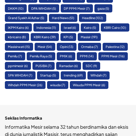
DKKM
(10)
DPA WIHDAH
(5)
DP PPMI Mesir
(7)
gaza
(5)
Grand Syekh Al Azhar
(5)
Hard News
(51)
Headline
(102)
IKPM Kairo
(6)
Indonesia
(11)
Israel
(6)
Kairo
(5)
KBRI Cairo
(10)
kbricairo
(8)
KBRI Kairo
(39)
KPI
(5)
Masisir
(191)
Masisirwati
(15)
Mesir
(54)
Opini
(13)
Ormaba
(7)
Palestina
(12)
Pemilu
(7)
Pemilu Raya
(5)
PMIK
(6)
PPMI
(14)
PPMI Mesir
(116)
ppmimesir
(6)
PUSIBA
(7)
Ramadan
(6)
SDC
(9)
SPA WIHDAH
(7)
Startup
(5)
trending
(69)
WIhdah
(7)
Wihdah PPMI Mesir
(26)
wisuda
(7)
Wisuda PPMI Mesir
(6)
Sekilas Informatika
Informatika Mesir selama 32 tahun berdinamika dan eksis
di dunia jurnalistik Masisir, terus menghadirkan sajian