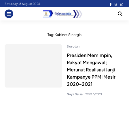
Skip
Saturday, 8 August 2026
to
content
Tag:
Kabinet Sinergis
Sorotan
Presiden Memimpin,
Rakyat Mengawal;
Merunut Realisasi Janji
Kampanye PPMI Mesir
2020-2021
Naya Salsa
|
29/07/2021