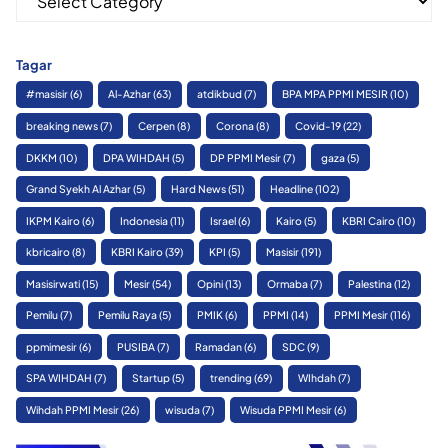
Tagar
#masisir
(6)
Al-Azhar
(63)
atdikbud
(7)
BPA MPA PPMI MESIR
(10)
breaking news
(7)
Cerpen
(8)
Corona
(8)
Covid-19
(22)
DKKM
(10)
DPA WIHDAH
(5)
DP PPMI Mesir
(7)
gaza
(5)
Grand Syekh Al Azhar
(5)
Hard News
(51)
Headline
(102)
IKPM Kairo
(6)
Indonesia
(11)
Israel
(6)
Kairo
(5)
KBRI Cairo
(10)
kbricairo
(8)
KBRI Kairo
(39)
KPI
(5)
Masisir
(191)
Masisirwati
(15)
Mesir
(54)
Opini
(13)
Ormaba
(7)
Palestina
(12)
Pemilu
(7)
Pemilu Raya
(5)
PMIK
(6)
PPMI
(14)
PPMI Mesir
(116)
ppmimesir
(6)
PUSIBA
(7)
Ramadan
(6)
SDC
(9)
SPA WIHDAH
(7)
Startup
(5)
trending
(69)
WIhdah
(7)
Wihdah PPMI Mesir
(26)
wisuda
(7)
Wisuda PPMI Mesir
(6)