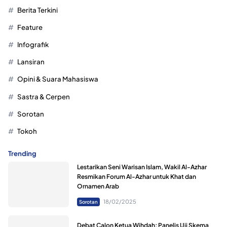
Berita Terkini
Feature
Infografik
Lansiran
Opini & Suara Mahasiswa
Sastra & Cerpen
Sorotan
Tokoh
Trending
Lestarikan Seni Warisan Islam, Wakil Al-Azhar
Resmikan Forum Al-Azhar untuk Khat dan
Ornamen Arab
18/02/2025
Sorotan
Debat Calon Ketua Wihdah; Panelis Uji Skema