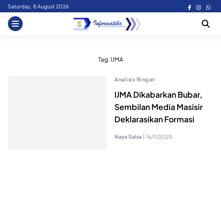
Skip
Saturday, 8 August 2026
to
content
Tag:
IJMA
Analisis Ringan
IJMA Dikabarkan Bubar,
Sembilan Media Masisir
Deklarasikan Formasi
Naya Salsa
|
16/11/2020