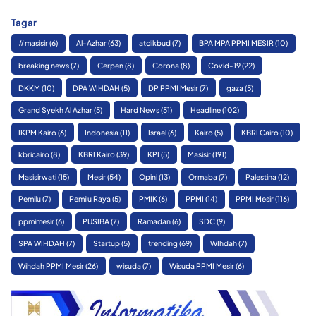
Tagar
#masisir
(6)
Al-Azhar
(63)
atdikbud
(7)
BPA MPA PPMI MESIR
(10)
breaking news
(7)
Cerpen
(8)
Corona
(8)
Covid-19
(22)
DKKM
(10)
DPA WIHDAH
(5)
DP PPMI Mesir
(7)
gaza
(5)
Grand Syekh Al Azhar
(5)
Hard News
(51)
Headline
(102)
IKPM Kairo
(6)
Indonesia
(11)
Israel
(6)
Kairo
(5)
KBRI Cairo
(10)
kbricairo
(8)
KBRI Kairo
(39)
KPI
(5)
Masisir
(191)
Masisirwati
(15)
Mesir
(54)
Opini
(13)
Ormaba
(7)
Palestina
(12)
Pemilu
(7)
Pemilu Raya
(5)
PMIK
(6)
PPMI
(14)
PPMI Mesir
(116)
ppmimesir
(6)
PUSIBA
(7)
Ramadan
(6)
SDC
(9)
SPA WIHDAH
(7)
Startup
(5)
trending
(69)
WIhdah
(7)
Wihdah PPMI Mesir
(26)
wisuda
(7)
Wisuda PPMI Mesir
(6)