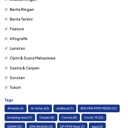
Berita Ringan
Berita Terkini
Feature
Infografik
Lansiran
Opini & Suara Mahasiswa
Sastra & Cerpen
Sorotan
Tokoh
Tags
#masisir
(6)
Al-Azhar
(63)
atdikbud
(7)
BPA MPA PPMI MESIR
(10)
breaking news
(7)
Cerpen
(8)
Corona
(8)
Covid-19
(22)
DKKM
(10)
DPA WIHDAH
(5)
DP PPMI Mesir
(7)
gaza
(5)