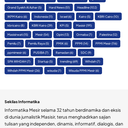
Grand Syekh Al Azhar
(5)
Hard News
(51)
Headline
(102)
IKPM Kairo
(6)
Indonesia
(11)
Israel
(6)
Kairo
(5)
KBRI Cairo
(10)
kbricairo
(8)
KBRI Kairo
(39)
KPI
(5)
Masisir
(191)
Masisirwati
(15)
Mesir
(54)
Opini
(13)
Ormaba
(7)
Palestina
(12)
Pemilu
(7)
Pemilu Raya
(5)
PMIK
(6)
PPMI
(14)
PPMI Mesir
(116)
ppmimesir
(6)
PUSIBA
(7)
Ramadan
(6)
SDC
(9)
SPA WIHDAH
(7)
Startup
(5)
trending
(69)
WIhdah
(7)
Wihdah PPMI Mesir
(26)
wisuda
(7)
Wisuda PPMI Mesir
(6)
Sekilas Informatika
Informatika Mesir selama 32 tahun berdinamika dan eksis
di dunia jurnalistik Masisir, terus menghadirkan sajian
tulisan yang independen, dinamis, informatif, dialogis, dan