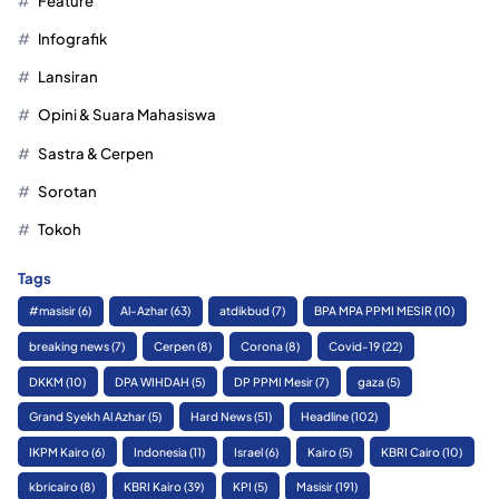
Feature
Infografik
Lansiran
Opini & Suara Mahasiswa
Sastra & Cerpen
Sorotan
Tokoh
Tags
#masisir
(6)
Al-Azhar
(63)
atdikbud
(7)
BPA MPA PPMI MESIR
(10)
breaking news
(7)
Cerpen
(8)
Corona
(8)
Covid-19
(22)
DKKM
(10)
DPA WIHDAH
(5)
DP PPMI Mesir
(7)
gaza
(5)
Grand Syekh Al Azhar
(5)
Hard News
(51)
Headline
(102)
IKPM Kairo
(6)
Indonesia
(11)
Israel
(6)
Kairo
(5)
KBRI Cairo
(10)
kbricairo
(8)
KBRI Kairo
(39)
KPI
(5)
Masisir
(191)