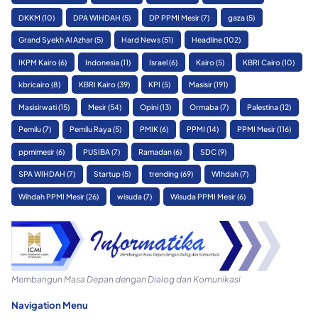
DKKM
(10)
DPA WIHDAH
(5)
DP PPMI Mesir
(7)
gaza
(5)
Grand Syekh Al Azhar
(5)
Hard News
(51)
Headline
(102)
IKPM Kairo
(6)
Indonesia
(11)
Israel
(6)
Kairo
(5)
KBRI Cairo
(10)
kbricairo
(8)
KBRI Kairo
(39)
KPI
(5)
Masisir
(191)
Masisirwati
(15)
Mesir
(54)
Opini
(13)
Ormaba
(7)
Palestina
(12)
Pemilu
(7)
Pemilu Raya
(5)
PMIK
(6)
PPMI
(14)
PPMI Mesir
(116)
ppmimesir
(6)
PUSIBA
(7)
Ramadan
(6)
SDC
(9)
SPA WIHDAH
(7)
Startup
(5)
trending
(69)
WIhdah
(7)
Wihdah PPMI Mesir
(26)
wisuda
(7)
Wisuda PPMI Mesir
(6)
Membangun Masa Depan dengan Dialog dan Komunikasi
Navigation Menu