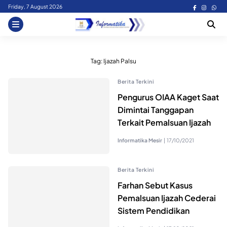
Skip
Friday, 7 August 2026
to
content
Tag:
Ijazah Palsu
Berita Terkini
Pengurus OIAA Kaget Saat
Dimintai Tanggapan
Terkait Pemalsuan Ijazah
Informatika Mesir
|
17/10/2021
Berita Terkini
Farhan Sebut Kasus
Pemalsuan Ijazah Cederai
Sistem Pendidikan