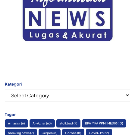
Kategori
Kategori
Tagar
#masisir
(6)
Al-Azhar
(63)
atdikbud
(7)
BPA MPA PPMI MESIR
(10)
breaking news
(7)
Cerpen
(8)
Corona
(8)
Covid-19
(22)