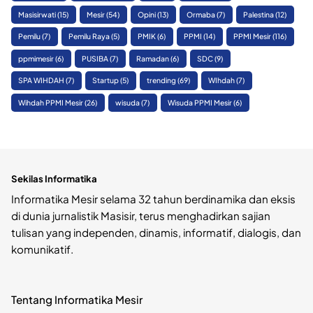
Masisirwati
(15)
Mesir
(54)
Opini
(13)
Ormaba
(7)
Palestina
(12)
Pemilu
(7)
Pemilu Raya
(5)
PMIK
(6)
PPMI
(14)
PPMI Mesir
(116)
ppmimesir
(6)
PUSIBA
(7)
Ramadan
(6)
SDC
(9)
SPA WIHDAH
(7)
Startup
(5)
trending
(69)
WIhdah
(7)
Wihdah PPMI Mesir
(26)
wisuda
(7)
Wisuda PPMI Mesir
(6)
Sekilas Informatika
Informatika Mesir selama 32 tahun berdinamika dan eksis
di dunia jurnalistik Masisir, terus menghadirkan sajian
tulisan yang independen, dinamis, informatif, dialogis, dan
komunikatif.
Tentang Informatika Mesir