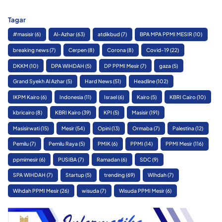
Tagar
#masisir
(6)
Al-Azhar
(63)
atdikbud
(7)
BPA MPA PPMI MESIR
(10)
breaking news
(7)
Cerpen
(8)
Corona
(8)
Covid-19
(22)
DKKM
(10)
DPA WIHDAH
(5)
DP PPMI Mesir
(7)
gaza
(5)
Grand Syekh Al Azhar
(5)
Hard News
(51)
Headline
(102)
IKPM Kairo
(6)
Indonesia
(11)
Israel
(6)
Kairo
(5)
KBRI Cairo
(10)
kbricairo
(8)
KBRI Kairo
(39)
KPI
(5)
Masisir
(191)
Masisirwati
(15)
Mesir
(54)
Opini
(13)
Ormaba
(7)
Palestina
(12)
Pemilu
(7)
Pemilu Raya
(5)
PMIK
(6)
PPMI
(14)
PPMI Mesir
(116)
ppmimesir
(6)
PUSIBA
(7)
Ramadan
(6)
SDC
(9)
SPA WIHDAH
(7)
Startup
(5)
trending
(69)
WIhdah
(7)
Wihdah PPMI Mesir
(26)
wisuda
(7)
Wisuda PPMI Mesir
(6)