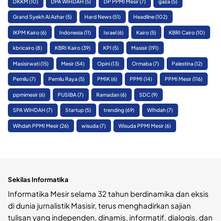
DKKM
(10)
DPA WIHDAH
(5)
DP PPMI Mesir
(7)
gaza
(5)
Grand Syekh Al Azhar
(5)
Hard News
(51)
Headline
(102)
IKPM Kairo
(6)
Indonesia
(11)
Israel
(6)
Kairo
(5)
KBRI Cairo
(10)
kbricairo
(8)
KBRI Kairo
(39)
KPI
(5)
Masisir
(191)
Masisirwati
(15)
Mesir
(54)
Opini
(13)
Ormaba
(7)
Palestina
(12)
Pemilu
(7)
Pemilu Raya
(5)
PMIK
(6)
PPMI
(14)
PPMI Mesir
(116)
ppmimesir
(6)
PUSIBA
(7)
Ramadan
(6)
SDC
(9)
SPA WIHDAH
(7)
Startup
(5)
trending
(69)
WIhdah
(7)
Wihdah PPMI Mesir
(26)
wisuda
(7)
Wisuda PPMI Mesir
(6)
Sekilas Informatika
Informatika Mesir selama 32 tahun berdinamika dan eksis
di dunia jurnalistik Masisir, terus menghadirkan sajian
tulisan yang independen, dinamis, informatif, dialogis, dan