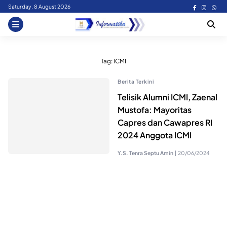
Skip
Saturday, 8 August 2026
to
content
Tag:
ICMI
Berita Terkini
Telisik Alumni ICMI, Zaenal
Mustofa: Mayoritas
Capres dan Cawapres RI
2024 Anggota ICMI
Y.S. Tenra Septu Amin
|
20/06/2024