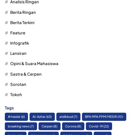
Analisis Ringan
Berita Ringan
Berita Terkini
Feature
Infografik
Lansiran
Opini & Suara Mahasiswa
Sastra & Cerpen
Sorotan
Tokoh
Tags
#masisir
(6)
Al-Azhar
(63)
atdikbud
(7)
BPA MPA PPMI MESIR
(10)
breaking news
(7)
Cerpen
(8)
Corona
(8)
Covid-19
(22)