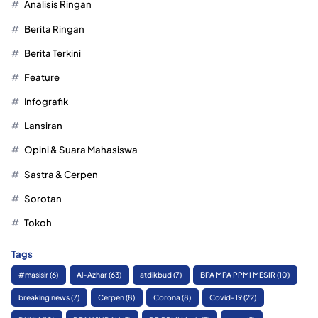
Analisis Ringan
Berita Ringan
Berita Terkini
Feature
Infografik
Lansiran
Opini & Suara Mahasiswa
Sastra & Cerpen
Sorotan
Tokoh
Tags
#masisir
(6)
Al-Azhar
(63)
atdikbud
(7)
BPA MPA PPMI MESIR
(10)
breaking news
(7)
Cerpen
(8)
Corona
(8)
Covid-19
(22)