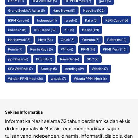
DKKM
(10)
DPA WIHDAH
(5)
DP PPMI Mesir
(7)
gaza
(5)
Grand Syekh Al Azhar
(5)
Hard News
(51)
Headline
(102)
IKPM Kairo
(6)
Indonesia
(11)
Israel
(6)
Kairo
(5)
KBRI Cairo
(10)
kbricairo
(8)
KBRI Kairo
(39)
KPI
(5)
Masisir
(191)
Masisirwati
(15)
Mesir
(54)
Opini
(13)
Ormaba
(7)
Palestina
(12)
Pemilu
(7)
Pemilu Raya
(5)
PMIK
(6)
PPMI
(14)
PPMI Mesir
(116)
ppmimesir
(6)
PUSIBA
(7)
Ramadan
(6)
SDC
(9)
SPA WIHDAH
(7)
Startup
(5)
trending
(69)
WIhdah
(7)
Wihdah PPMI Mesir
(26)
wisuda
(7)
Wisuda PPMI Mesir
(6)
Sekilas Informatika
Informatika Mesir selama 32 tahun berdinamika dan eksis
di dunia jurnalistik Masisir, terus menghadirkan sajian
tulisan yang independen, dinamis, informatif, dialogis, dan