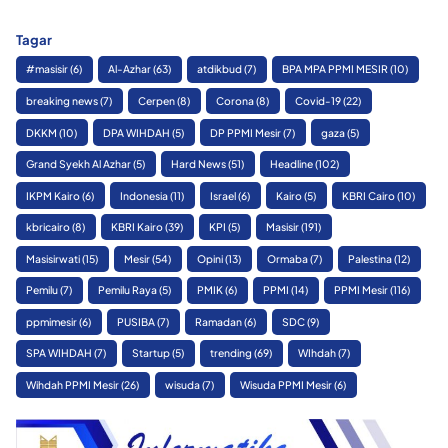
Tagar
#masisir
(6)
Al-Azhar
(63)
atdikbud
(7)
BPA MPA PPMI MESIR
(10)
breaking news
(7)
Cerpen
(8)
Corona
(8)
Covid-19
(22)
DKKM
(10)
DPA WIHDAH
(5)
DP PPMI Mesir
(7)
gaza
(5)
Grand Syekh Al Azhar
(5)
Hard News
(51)
Headline
(102)
IKPM Kairo
(6)
Indonesia
(11)
Israel
(6)
Kairo
(5)
KBRI Cairo
(10)
kbricairo
(8)
KBRI Kairo
(39)
KPI
(5)
Masisir
(191)
Masisirwati
(15)
Mesir
(54)
Opini
(13)
Ormaba
(7)
Palestina
(12)
Pemilu
(7)
Pemilu Raya
(5)
PMIK
(6)
PPMI
(14)
PPMI Mesir
(116)
ppmimesir
(6)
PUSIBA
(7)
Ramadan
(6)
SDC
(9)
SPA WIHDAH
(7)
Startup
(5)
trending
(69)
WIhdah
(7)
Wihdah PPMI Mesir
(26)
wisuda
(7)
Wisuda PPMI Mesir
(6)