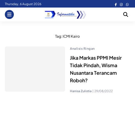
Skip
Thursday, 6 August 2026
to
content
Tag:
ICMI Kairo
Analisis Ringan
Jika Markas PPMI Mesir
Tidak Pindah, Wisma
Nusantara Terancam
Roboh?
Hanisa Zulistia
|
29/08/2022