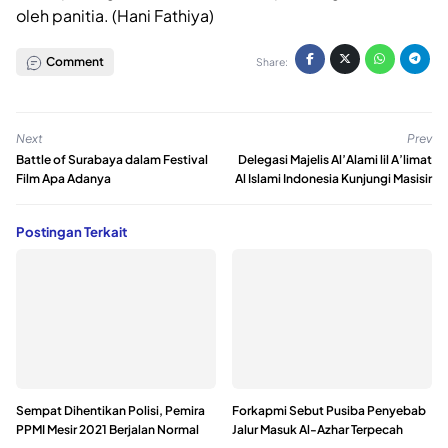
oleh panitia. (Hani Fathiya)
Comment
Share:
Next
Prev
Battle of Surabaya dalam Festival
Delegasi Majelis Al’Alami lil A’limat
Film Apa Adanya
Al Islami Indonesia Kunjungi Masisir
Postingan Terkait
Sempat Dihentikan Polisi, Pemira
Forkapmi Sebut Pusiba Penyebab
PPMI Mesir 2021 Berjalan Normal
Jalur Masuk Al-Azhar Terpecah