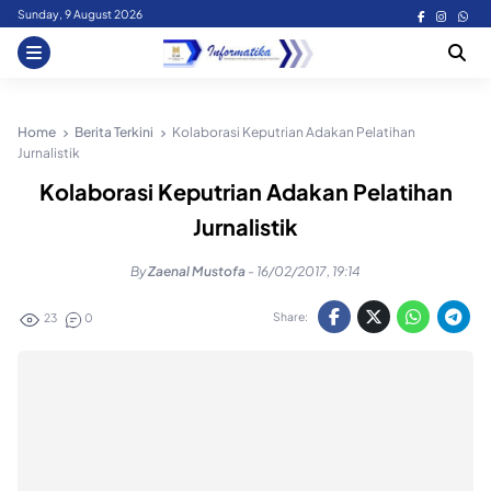
Skip
Sunday, 9 August 2026
to
content
Home
Berita Terkini
Kolaborasi Keputrian Adakan Pelatihan
Jurnalistik
Kolaborasi Keputrian Adakan Pelatihan
Jurnalistik
By
Zaenal Mustofa
-
16/02/2017, 19:14
Share:
23
0