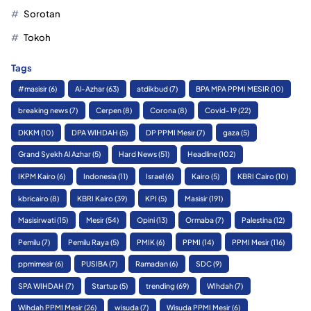
Sorotan
Tokoh
Tags
#masisir
(6)
Al-Azhar
(63)
atdikbud
(7)
BPA MPA PPMI MESIR
(10)
breaking news
(7)
Cerpen
(8)
Corona
(8)
Covid-19
(22)
DKKM
(10)
DPA WIHDAH
(5)
DP PPMI Mesir
(7)
gaza
(5)
Grand Syekh Al Azhar
(5)
Hard News
(51)
Headline
(102)
IKPM Kairo
(6)
Indonesia
(11)
Israel
(6)
Kairo
(5)
KBRI Cairo
(10)
kbricairo
(8)
KBRI Kairo
(39)
KPI
(5)
Masisir
(191)
Masisirwati
(15)
Mesir
(54)
Opini
(13)
Ormaba
(7)
Palestina
(12)
Pemilu
(7)
Pemilu Raya
(5)
PMIK
(6)
PPMI
(14)
PPMI Mesir
(116)
ppmimesir
(6)
PUSIBA
(7)
Ramadan
(6)
SDC
(9)
SPA WIHDAH
(7)
Startup
(5)
trending
(69)
WIhdah
(7)
Wihdah PPMI Mesir
(26)
wisuda
(7)
Wisuda PPMI Mesir
(6)