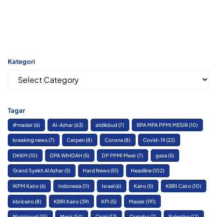
Kategori
Kategori
Tagar
#masisir
(6)
Al-Azhar
(63)
atdikbud
(7)
BPA MPA PPMI MESIR
(10)
breaking news
(7)
Cerpen
(8)
Corona
(8)
Covid-19
(22)
DKKM
(10)
DPA WIHDAH
(5)
DP PPMI Mesir
(7)
gaza
(5)
Grand Syekh Al Azhar
(5)
Hard News
(51)
Headline
(102)
IKPM Kairo
(6)
Indonesia
(11)
Israel
(6)
Kairo
(5)
KBRI Cairo
(10)
kbricairo
(8)
KBRI Kairo
(39)
KPI
(5)
Masisir
(191)
Masisirwati
(15)
Mesir
(54)
Opini
(13)
Ormaba
(7)
Palestina
(12)