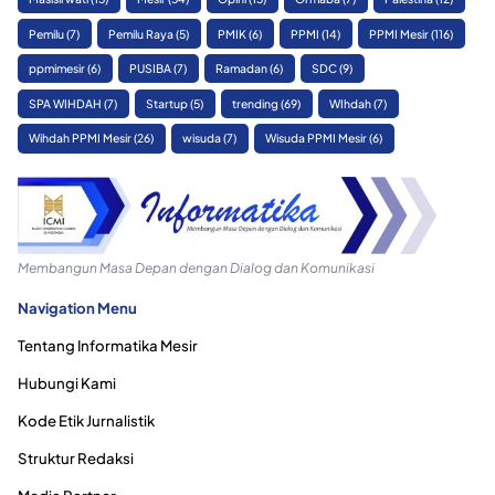
Pemilu
(7)
Pemilu Raya
(5)
PMIK
(6)
PPMI
(14)
PPMI Mesir
(116)
ppmimesir
(6)
PUSIBA
(7)
Ramadan
(6)
SDC
(9)
SPA WIHDAH
(7)
Startup
(5)
trending
(69)
WIhdah
(7)
Wihdah PPMI Mesir
(26)
wisuda
(7)
Wisuda PPMI Mesir
(6)
Membangun Masa Depan dengan Dialog dan Komunikasi
Navigation Menu
Tentang Informatika Mesir
Hubungi Kami
Kode Etik Jurnalistik
Struktur Redaksi