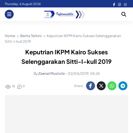
Skip
Thursday, 6 August 2026
to
content
Home
Berita Terkini
Keputrian IKPM Kairo Sukses Selenggarakan
Sitti-I-kull 2019
Keputrian IKPM Kairo Sukses
Selenggarakan Sitti-I-kull 2019
By
Zaenal Mustofa
-
02/04/2019, 06:26
Share:
18
0