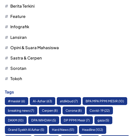
Berita Terkini
Feature
Infografik
Lansiran
Opini & Suara Mahasiswa
Sastra & Cerpen
Sorotan
Tokoh
Tags
#masisir
(6)
Al-Azhar
(63)
atdikbud
(7)
BPA MPA PPMI MESIR
(10)
breaking news
(7)
Cerpen
(8)
Corona
(8)
Covid-19
(22)
DKKM
(10)
DPA WIHDAH
(5)
DP PPMI Mesir
(7)
gaza
(5)
Grand Syekh Al Azhar
(5)
Hard News
(51)
Headline
(102)