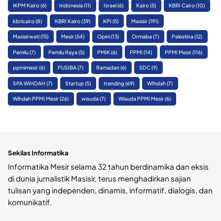
IKPM Kairo
(6)
Indonesia
(11)
Israel
(6)
Kairo
(5)
KBRI Cairo
(10)
kbricairo
(8)
KBRI Kairo
(39)
KPI
(5)
Masisir
(191)
Masisirwati
(15)
Mesir
(54)
Opini
(13)
Ormaba
(7)
Palestina
(12)
Pemilu
(7)
Pemilu Raya
(5)
PMIK
(6)
PPMI
(14)
PPMI Mesir
(116)
ppmimesir
(6)
PUSIBA
(7)
Ramadan
(6)
SDC
(9)
SPA WIHDAH
(7)
Startup
(5)
trending
(69)
WIhdah
(7)
Wihdah PPMI Mesir
(26)
wisuda
(7)
Wisuda PPMI Mesir
(6)
Sekilas Informatika
Informatika Mesir selama 32 tahun berdinamika dan eksis
di dunia jurnalistik Masisir, terus menghadirkan sajian
tulisan yang independen, dinamis, informatif, dialogis, dan
komunikatif.