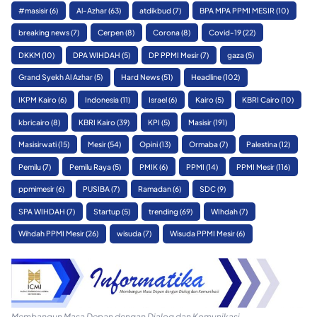
#masisir
(6)
Al-Azhar
(63)
atdikbud
(7)
BPA MPA PPMI MESIR
(10)
breaking news
(7)
Cerpen
(8)
Corona
(8)
Covid-19
(22)
DKKM
(10)
DPA WIHDAH
(5)
DP PPMI Mesir
(7)
gaza
(5)
Grand Syekh Al Azhar
(5)
Hard News
(51)
Headline
(102)
IKPM Kairo
(6)
Indonesia
(11)
Israel
(6)
Kairo
(5)
KBRI Cairo
(10)
kbricairo
(8)
KBRI Kairo
(39)
KPI
(5)
Masisir
(191)
Masisirwati
(15)
Mesir
(54)
Opini
(13)
Ormaba
(7)
Palestina
(12)
Pemilu
(7)
Pemilu Raya
(5)
PMIK
(6)
PPMI
(14)
PPMI Mesir
(116)
ppmimesir
(6)
PUSIBA
(7)
Ramadan
(6)
SDC
(9)
SPA WIHDAH
(7)
Startup
(5)
trending
(69)
WIhdah
(7)
Wihdah PPMI Mesir
(26)
wisuda
(7)
Wisuda PPMI Mesir
(6)
Membangun Masa Depan dengan Dialog dan Komunikasi