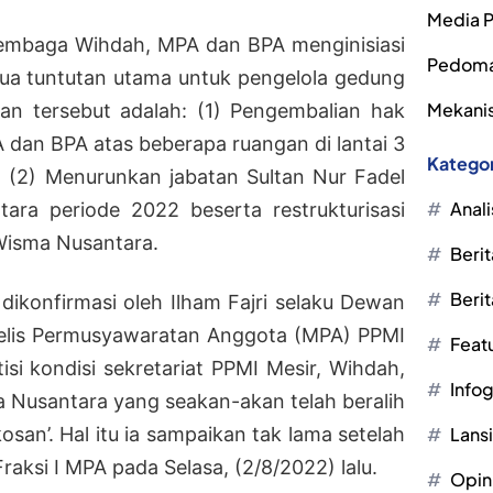
Media P
lembaga Wihdah, MPA dan BPA menginisiasi
Pedoma
 dua tuntutan utama untuk pengelola gedung
Mekanis
an tersebut adalah: (1) Pengembalian hak
 dan BPA atas beberapa ruangan di lantai 3
Kategor
(2) Menurunkan jabatan Sultan Nur Fadel
Anali
ara periode 2022 beserta restrukturisasi
Wisma Nusantara.
Berit
Berit
dikonfirmasi oleh Ilham Fajri selaku Dewan
jelis Permusyawaratan Anggota (MPA) PPMI
Feat
isi kondisi sekretariat PPMI Mesir, Wihdah,
Infog
Nusantara yang seakan-akan telah beralih
Lans
osan’. Hal itu ia sampaikan tak lama setelah
aksi I MPA pada Selasa, (2/8/2022) lalu.
Opin