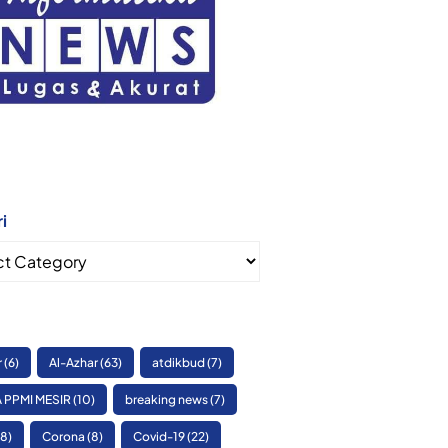
i
i
r
(6)
Al-Azhar
(63)
atdikbud
(7)
 PPMI MESIR
(10)
breaking news
(7)
8)
Corona
(8)
Covid-19
(22)