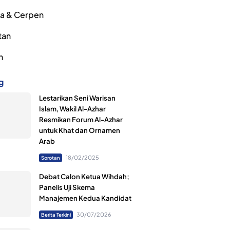
ra & Cerpen
tan
h
g
Lestarikan Seni Warisan
Islam, Wakil Al-Azhar
Resmikan Forum Al-Azhar
untuk Khat dan Ornamen
Arab
18/02/2025
Sorotan
Debat Calon Ketua Wihdah;
Panelis Uji Skema
Manajemen Kedua Kandidat
30/07/2026
Berita Terkini