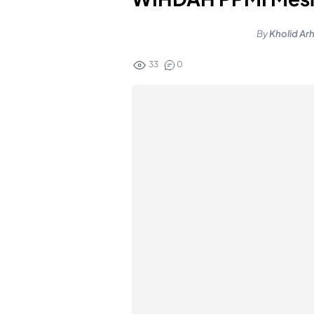
By
Kholid Ar
33
0