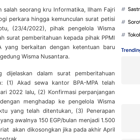
Sast
salah seorang kru Informatika, Ilham Fajri
ogi perkara hingga kemunculan surat petisi
Soro
btu, (23/4/2022), pihak pengelola Wisma
Toko
h surat pemberitahuan kepada pihak PPMI
 yang berkaitan dengan ketentuan baru
Trendin
i gedung Wisma Nusantara.
 dijelaskan dalam surat pemberitahuan
ah: (1) Akad sewa kantor BPA-MPA telah
ari 2022 lalu, (2) Konfirmasi perpanjangan
 dengan menghadap ke pengelola Wisma
tu yang telah ditentukan, (3) Penerapan
yang awalnya 150 EGP/bulan menjadi 1.500
riat akan dikosongkan jika pada akhir April
ontrak.