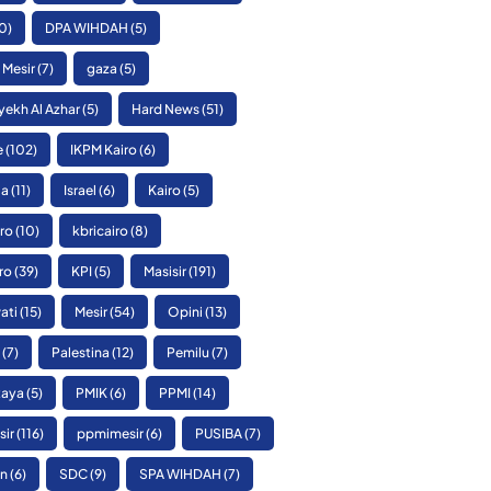
0)
DPA WIHDAH
(5)
 Mesir
(7)
gaza
(5)
yekh Al Azhar
(5)
Hard News
(51)
e
(102)
IKPM Kairo
(6)
ia
(11)
Israel
(6)
Kairo
(5)
ro
(10)
kbricairo
(8)
ro
(39)
KPI
(5)
Masisir
(191)
ati
(15)
Mesir
(54)
Opini
(13)
(7)
Palestina
(12)
Pemilu
(7)
Raya
(5)
PMIK
(6)
PPMI
(14)
sir
(116)
ppmimesir
(6)
PUSIBA
(7)
n
(6)
SDC
(9)
SPA WIHDAH
(7)