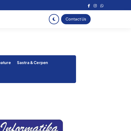
Contact Us
eature
Sastra & Cerpen