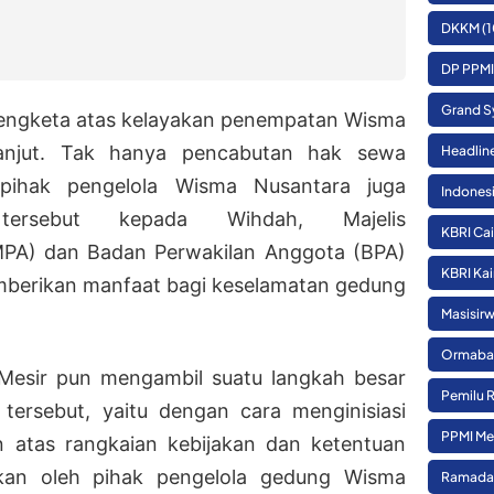
DKKM
(1
DP PPMI
Grand S
–Sengketa atas kelayakan penempatan Wisma
lanjut. Tak hanya pencabutan hak sewa
Headlin
pihak pengelola Wisma Nusantara juga
Indones
tersebut kepada Wihdah, Majelis
KBRI Cai
PA) dan Badan Perwakilan Anggota (BPA)
KBRI Kai
berikan manfaat bagi keselamatan gedung
Masisirw
Ormaba
Mesir pun mengambil suatu langkah besar
Pemilu 
tersebut, yaitu dengan cara menginisiasi
PPMI Me
n atas rangkaian kebijakan dan ketentuan
kan oleh pihak pengelola gedung Wisma
Ramada