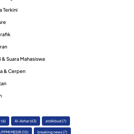
a Terkini
ure
rafik
iran
i & Suara Mahasiswa
ra & Cerpen
tan
h
r
(6)
Al-Azhar
(63)
atdikbud
(7)
 PPMI MESIR
(10)
breaking news
(7)