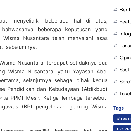
Berit
ut menyelidiki beberapa hal di atas,
Feat
si bahwasanya beberapa keputusan yang
Infog
la Wisma Nusantara telah menyalahi asas
Lans
ati sebelumnya.
Opin
 Wisma Nusantara, terdapat setidaknya dua
Sast
ng Wisma Nusantara, yaitu Yayasan Abdi
ertama, selanjutnya sebagai pihak kedua
Soro
ase Pendidikan dan Kebudayaan (Atdikbud)
Toko
erta PPMI Mesir. Ketiga lembaga tersebut
engawas (BP) pengelolaan gedung Wisma
Tags
#masisi
BPA MPA