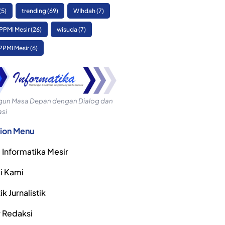
(5)
trending
(69)
WIhdah
(7)
PPMI Mesir
(26)
wisuda
(7)
PPMI Mesir
(6)
n Masa Depan dengan Dialog dan
si
ion Menu
 Informatika Mesir
i Kami
k Jurnalistik
r Redaksi