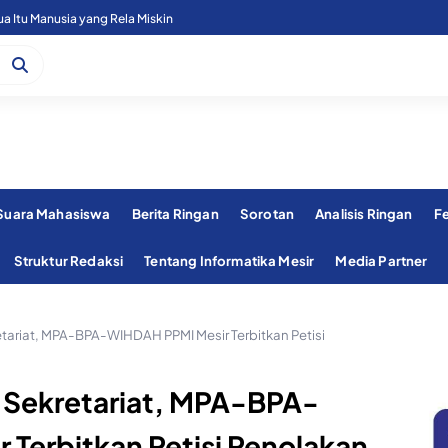
 Itu Manusia yang Rela Miskin
 Suara Mahasiswa
Berita Ringan
Sorotan
Analisis Ringan
F
Struktur Redaksi
Tentang Informatika Mesir
Media Partner
tariat, MPA-BPA-WIHDAH PPMI Mesir Terbitkan Petisi
 Sekretariat, MPA-BPA-
Terbitkan Petisi Penolakan