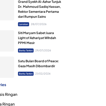
Grand Syekh Al-Azhar Tunjuk
Dr. Mahmoud Sadiq Hassan,
Rektor Sementara Pertama
dari Rumpun Sains
28/07/2026
Lansiran
Siti Maryam Sabet Juara
Light of Azhariyat Wihdah
PPMI Mesir
29/07/2026
Berita Terkini
Satu Bulan Board of Peace:
Gaza Masih Dibombardir
21/02/2026
Berita Terkini
ries
sis Ringan
a Ringan