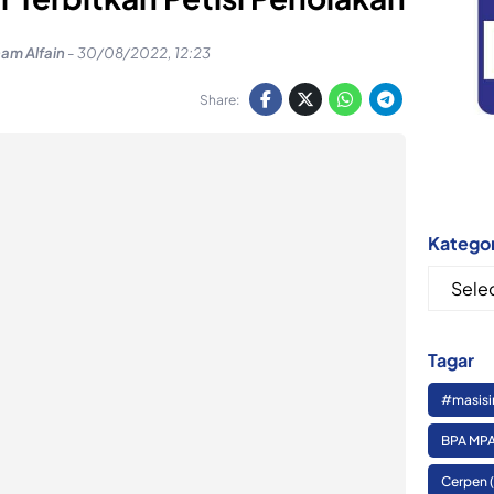
ham Alfain
-
30/08/2022, 12:23
Share:
Kategor
Kategor
Tagar
#masisi
BPA MPA
Cerpen
(