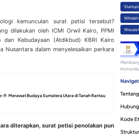
Startup
Wihdah 
logi kemunculan surat petisi tersebut?
Wisuda 
ng dilakukan oleh ICMI Orwil Kairo, PPMI
an dan Kebudayaan (Atdikbud) KBRI Kairo
a Nusantara dalam menyelesaikan perkara
Membangu
Komunika
Navigat
Tentang
ke-9: Merawat Budaya Sumatera Utara di Tanah Rantau
Hubung
Kode Eti
ra diterapkan, surat petisi penolakan pun
Struktu