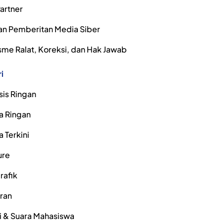
artner
n Pemberitan Media Siber
me Ralat, Koreksi, dan Hak Jawab
i
sis Ringan
a Ringan
a Terkini
ure
rafik
iran
i & Suara Mahasiswa