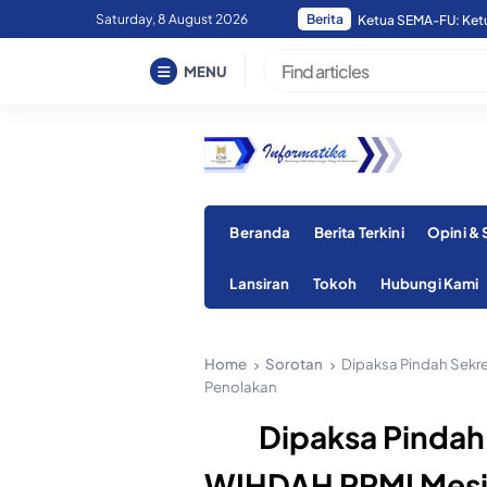
Skip
Saturday, 8 August 2026
Berita
Ketua SEMA-FU: Ketua
to
content
MENU
Beranda
Berita Terkini
Opini &
Lansiran
Tokoh
Hubungi Kami
Home
Sorotan
Dipaksa Pindah Sekre
Penolakan
Dipaksa Pindah
WIHDAH PPMI Mesir 