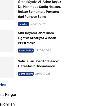
Grand Syekh Al-Azhar Tunjuk
Dr. Mahmoud Sadiq Hassan,
Rektor Sementara Pertama
dari Rumpun Sains
28/07/2026
Lansiran
Siti Maryam Sabet Juara
Light of Azhariyat Wihdah
PPMI Mesir
29/07/2026
Berita Terkini
Satu Bulan Board of Peace:
Gaza Masih Dibombardir
21/02/2026
Berita Terkini
ries
sis Ringan
a Ringan