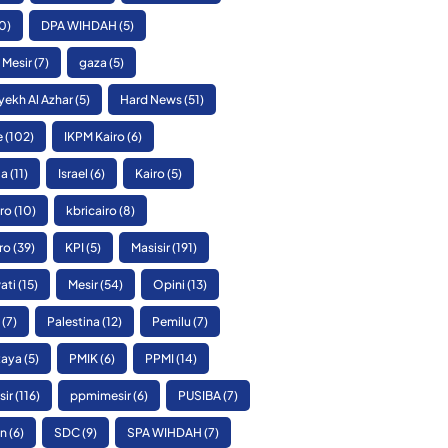
0)
DPA WIHDAH
(5)
 Mesir
(7)
gaza
(5)
yekh Al Azhar
(5)
Hard News
(51)
e
(102)
IKPM Kairo
(6)
ia
(11)
Israel
(6)
Kairo
(5)
ro
(10)
kbricairo
(8)
ro
(39)
KPI
(5)
Masisir
(191)
ati
(15)
Mesir
(54)
Opini
(13)
(7)
Palestina
(12)
Pemilu
(7)
Raya
(5)
PMIK
(6)
PPMI
(14)
sir
(116)
ppmimesir
(6)
PUSIBA
(7)
n
(6)
SDC
(9)
SPA WIHDAH
(7)