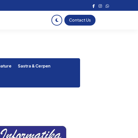
Contact Us
eature
Sastra & Cerpen