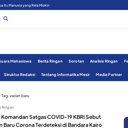
 Itu Manusia yang Rela Miskin
 Suara Mahasiswa
Berita Ringan
Sorotan
Analisis Ringan
F
Struktur Redaksi
Tentang Informatika Mesir
Media Partner
Tag:
varian baru
s Ringan
l Komandan Satgas COVID-19 KBRI Sebut
n Baru Corona Terdeteksi di Bandara Kairo