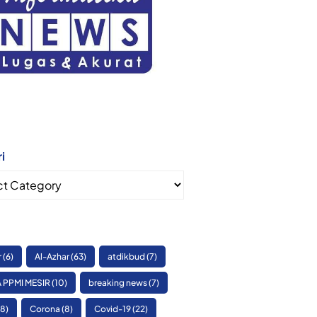
i
i
r
(6)
Al-Azhar
(63)
atdikbud
(7)
 PPMI MESIR
(10)
breaking news
(7)
8)
Corona
(8)
Covid-19
(22)