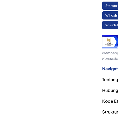
Startup
Wihdah 
Wisuda 
Membangu
Komunika
Navigat
Tentang
Hubung
Kode Eti
Struktu