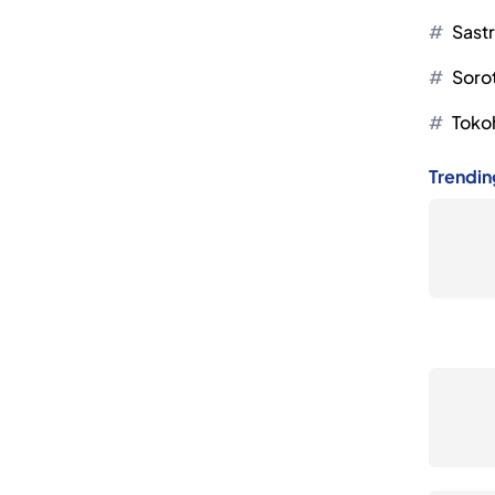
Sast
Soro
Toko
Trendin