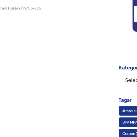
ahyo Husain
|
19/05/2021
Kategor
Kategor
Tagar
#masisi
BPA MPA
Cerpen
(