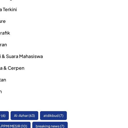
a Terkini
ure
rafik
iran
i & Suara Mahasiswa
ra & Cerpen
tan
h
r
(6)
Al-Azhar
(63)
atdikbud
(7)
 PPMI MESIR
(10)
breaking news
(7)