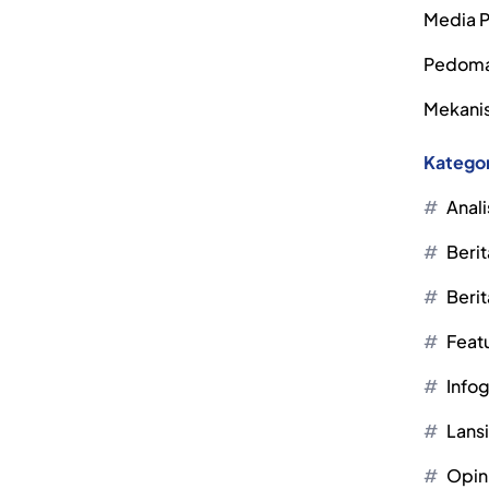
Media P
Pedoma
Mekanis
Kategor
Anali
Berit
Berit
Feat
Infog
Lans
Opin