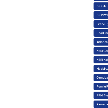
DKKM
(1
DP PPMI
Grand S
Headlin
Indones
KBRI Cai
KBRI Kai
Masisirw
Ormaba
Pemilu 
PPMI Me
Ramada