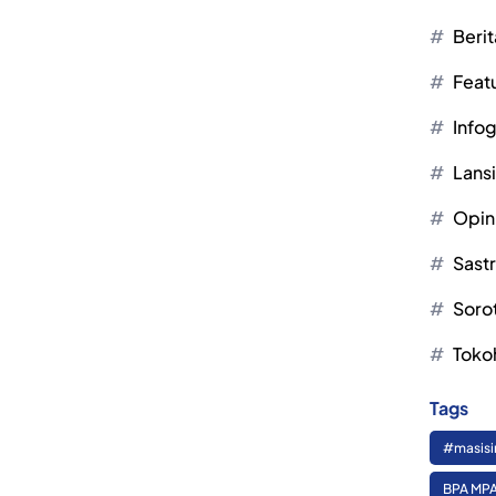
Berit
Feat
Infog
Lans
Opin
Sast
Soro
Toko
Tags
#masisi
BPA MPA