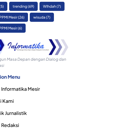
(5)
trending
(69)
WIhdah
(7)
PPMI Mesir
(26)
wisuda
(7)
PPMI Mesir
(6)
n Masa Depan dengan Dialog dan
si
ion Menu
 Informatika Mesir
i Kami
k Jurnalistik
r Redaksi