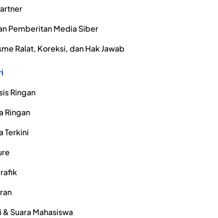
artner
n Pemberitan Media Siber
me Ralat, Koreksi, dan Hak Jawab
i
sis Ringan
a Ringan
a Terkini
ure
rafik
iran
i & Suara Mahasiswa