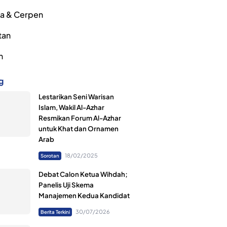
ra & Cerpen
tan
h
g
Lestarikan Seni Warisan
Islam, Wakil Al-Azhar
Resmikan Forum Al-Azhar
untuk Khat dan Ornamen
Arab
18/02/2025
Sorotan
Debat Calon Ketua Wihdah;
Panelis Uji Skema
Manajemen Kedua Kandidat
30/07/2026
Berita Terkini