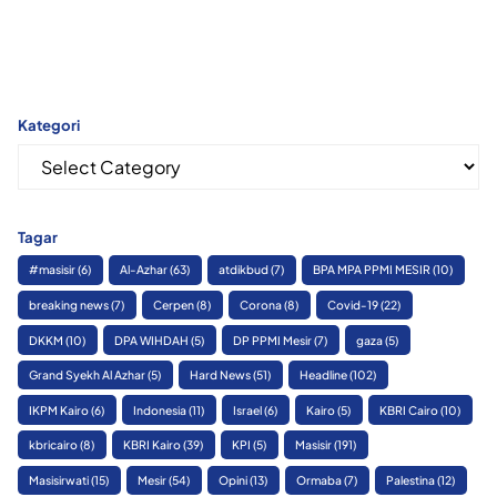
Kategori
Kategori
Tagar
#masisir
(6)
Al-Azhar
(63)
atdikbud
(7)
BPA MPA PPMI MESIR
(10)
breaking news
(7)
Cerpen
(8)
Corona
(8)
Covid-19
(22)
DKKM
(10)
DPA WIHDAH
(5)
DP PPMI Mesir
(7)
gaza
(5)
Grand Syekh Al Azhar
(5)
Hard News
(51)
Headline
(102)
IKPM Kairo
(6)
Indonesia
(11)
Israel
(6)
Kairo
(5)
KBRI Cairo
(10)
kbricairo
(8)
KBRI Kairo
(39)
KPI
(5)
Masisir
(191)
Masisirwati
(15)
Mesir
(54)
Opini
(13)
Ormaba
(7)
Palestina
(12)