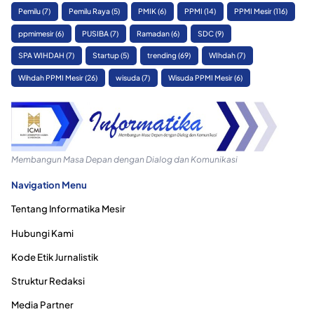
Pemilu
(7)
Pemilu Raya
(5)
PMIK
(6)
PPMI
(14)
PPMI Mesir
(116)
ppmimesir
(6)
PUSIBA
(7)
Ramadan
(6)
SDC
(9)
SPA WIHDAH
(7)
Startup
(5)
trending
(69)
WIhdah
(7)
Wihdah PPMI Mesir
(26)
wisuda
(7)
Wisuda PPMI Mesir
(6)
Membangun Masa Depan dengan Dialog dan Komunikasi
Navigation Menu
Tentang Informatika Mesir
Hubungi Kami
Kode Etik Jurnalistik
Struktur Redaksi
Media Partner