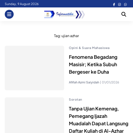
Skip
Sunday, 9 August 2026
to
content
Tag:
ujian azhar
Opini & Suara Mahasiswa
Fenomena Begadang
Masisir; Ketika Subuh
Bergeser ke Duha
Afifah Azmi Saiyidah
|
01/01/2026
Sorotan
Tanpa Ujian Kemenag,
Pemegang Ijazah
Muadalah Dapat Langsung
Daftar Kuliah di Al-Azhar