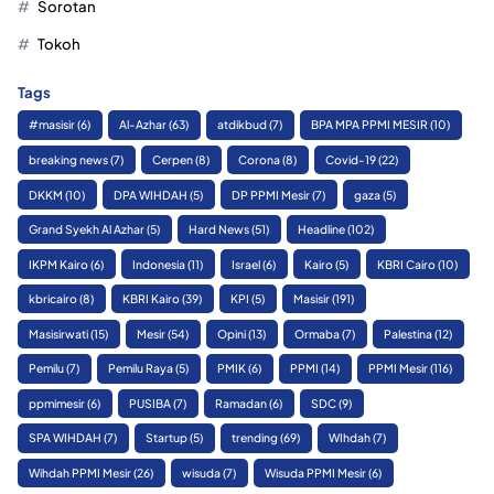
Sorotan
Tokoh
Tags
#masisir
(6)
Al-Azhar
(63)
atdikbud
(7)
BPA MPA PPMI MESIR
(10)
breaking news
(7)
Cerpen
(8)
Corona
(8)
Covid-19
(22)
DKKM
(10)
DPA WIHDAH
(5)
DP PPMI Mesir
(7)
gaza
(5)
Grand Syekh Al Azhar
(5)
Hard News
(51)
Headline
(102)
IKPM Kairo
(6)
Indonesia
(11)
Israel
(6)
Kairo
(5)
KBRI Cairo
(10)
kbricairo
(8)
KBRI Kairo
(39)
KPI
(5)
Masisir
(191)
Masisirwati
(15)
Mesir
(54)
Opini
(13)
Ormaba
(7)
Palestina
(12)
Pemilu
(7)
Pemilu Raya
(5)
PMIK
(6)
PPMI
(14)
PPMI Mesir
(116)
ppmimesir
(6)
PUSIBA
(7)
Ramadan
(6)
SDC
(9)
SPA WIHDAH
(7)
Startup
(5)
trending
(69)
WIhdah
(7)
Wihdah PPMI Mesir
(26)
wisuda
(7)
Wisuda PPMI Mesir
(6)