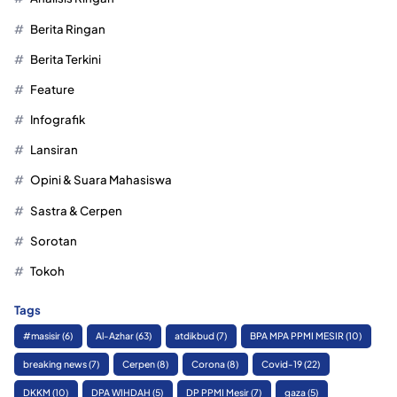
Berita Ringan
Berita Terkini
Feature
Infografik
Lansiran
Opini & Suara Mahasiswa
Sastra & Cerpen
Sorotan
Tokoh
Tags
#masisir
(6)
Al-Azhar
(63)
atdikbud
(7)
BPA MPA PPMI MESIR
(10)
breaking news
(7)
Cerpen
(8)
Corona
(8)
Covid-19
(22)
DKKM
(10)
DPA WIHDAH
(5)
DP PPMI Mesir
(7)
gaza
(5)