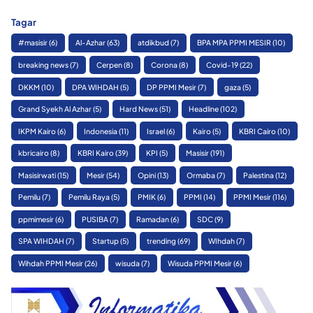
Tagar
#masisir
(6)
Al-Azhar
(63)
atdikbud
(7)
BPA MPA PPMI MESIR
(10)
breaking news
(7)
Cerpen
(8)
Corona
(8)
Covid-19
(22)
DKKM
(10)
DPA WIHDAH
(5)
DP PPMI Mesir
(7)
gaza
(5)
Grand Syekh Al Azhar
(5)
Hard News
(51)
Headline
(102)
IKPM Kairo
(6)
Indonesia
(11)
Israel
(6)
Kairo
(5)
KBRI Cairo
(10)
kbricairo
(8)
KBRI Kairo
(39)
KPI
(5)
Masisir
(191)
Masisirwati
(15)
Mesir
(54)
Opini
(13)
Ormaba
(7)
Palestina
(12)
Pemilu
(7)
Pemilu Raya
(5)
PMIK
(6)
PPMI
(14)
PPMI Mesir
(116)
ppmimesir
(6)
PUSIBA
(7)
Ramadan
(6)
SDC
(9)
SPA WIHDAH
(7)
Startup
(5)
trending
(69)
WIhdah
(7)
Wihdah PPMI Mesir
(26)
wisuda
(7)
Wisuda PPMI Mesir
(6)