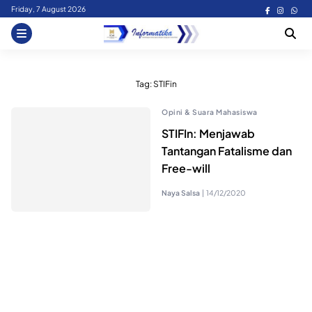
Skip
Friday, 7 August 2026
to
content
Tag:
STIFin
Opini & Suara Mahasiswa
STIFIn: Menjawab
Tantangan Fatalisme dan
Free-will
Naya Salsa
|
14/12/2020