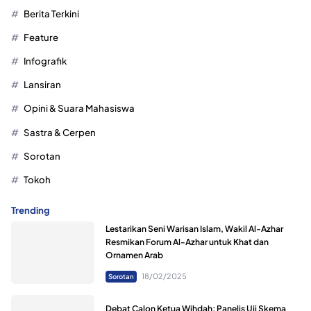
Berita Terkini
Feature
Infografik
Lansiran
Opini & Suara Mahasiswa
Sastra & Cerpen
Sorotan
Tokoh
Trending
Lestarikan Seni Warisan Islam, Wakil Al-Azhar
Resmikan Forum Al-Azhar untuk Khat dan
Ornamen Arab
18/02/2025
Sorotan
Debat Calon Ketua Wihdah; Panelis Uji Skema