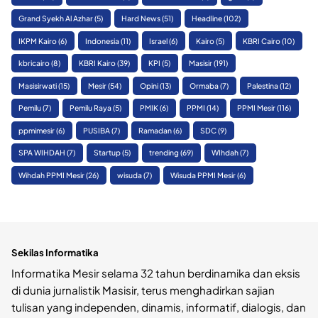
Grand Syekh Al Azhar
(5)
Hard News
(51)
Headline
(102)
IKPM Kairo
(6)
Indonesia
(11)
Israel
(6)
Kairo
(5)
KBRI Cairo
(10)
kbricairo
(8)
KBRI Kairo
(39)
KPI
(5)
Masisir
(191)
Masisirwati
(15)
Mesir
(54)
Opini
(13)
Ormaba
(7)
Palestina
(12)
Pemilu
(7)
Pemilu Raya
(5)
PMIK
(6)
PPMI
(14)
PPMI Mesir
(116)
ppmimesir
(6)
PUSIBA
(7)
Ramadan
(6)
SDC
(9)
SPA WIHDAH
(7)
Startup
(5)
trending
(69)
WIhdah
(7)
Wihdah PPMI Mesir
(26)
wisuda
(7)
Wisuda PPMI Mesir
(6)
Sekilas Informatika
Informatika Mesir selama 32 tahun berdinamika dan eksis
di dunia jurnalistik Masisir, terus menghadirkan sajian
tulisan yang independen, dinamis, informatif, dialogis, dan