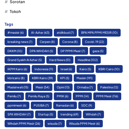
Sorotan
Tokoh
Tags
#masisir
(6)
Al-Azhar
(63)
atdikbud
(7)
BPA MPA PPMI MESIR
(10)
breaking news
(7)
Cerpen
(8)
Corona
(8)
Covid-19
(22)
DKKM
(10)
DPA WIHDAH
(5)
DP PPMI Mesir
(7)
gaza
(5)
Grand Syekh Al Azhar
(5)
Hard News
(51)
Headline
(102)
IKPM Kairo
(6)
Indonesia
(11)
Israel
(6)
Kairo
(5)
KBRI Cairo
(10)
kbricairo
(8)
KBRI Kairo
(39)
KPI
(5)
Masisir
(191)
Masisirwati
(15)
Mesir
(54)
Opini
(13)
Ormaba
(7)
Palestina
(12)
Pemilu
(7)
Pemilu Raya
(5)
PMIK
(6)
PPMI
(14)
PPMI Mesir
(116)
ppmimesir
(6)
PUSIBA
(7)
Ramadan
(6)
SDC
(9)
SPA WIHDAH
(7)
Startup
(5)
trending
(69)
WIhdah
(7)
Wihdah PPMI Mesir
(26)
wisuda
(7)
Wisuda PPMI Mesir
(6)