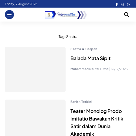
Skip
Friday, 7 August 2026
to
content
Tag:
Sastra
Sastra & Cerpen
Balada Mata Sipit
Muhammad Naufal Luthfi
|
16/12/2025
Berita Terkini
Teater Monolog Prodo
Imitatio Bawakan Kritik
Satir dalam Dunia
Akademik