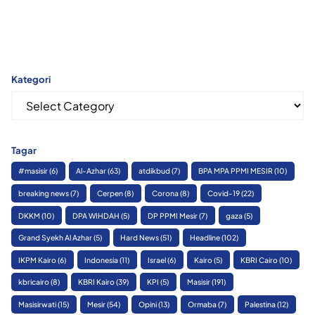
Kategori
Kategori
Tagar
#masisir
(6)
Al-Azhar
(63)
atdikbud
(7)
BPA MPA PPMI MESIR
(10)
breaking news
(7)
Cerpen
(8)
Corona
(8)
Covid-19
(22)
DKKM
(10)
DPA WIHDAH
(5)
DP PPMI Mesir
(7)
gaza
(5)
Grand Syekh Al Azhar
(5)
Hard News
(51)
Headline
(102)
IKPM Kairo
(6)
Indonesia
(11)
Israel
(6)
Kairo
(5)
KBRI Cairo
(10)
kbricairo
(8)
KBRI Kairo
(39)
KPI
(5)
Masisir
(191)
Masisirwati
(15)
Mesir
(54)
Opini
(13)
Ormaba
(7)
Palestina
(12)