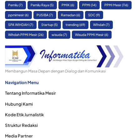
Pemilu
(7)
Pemilu Raya
(5)
PMIK
(6)
PPMI
(14)
PPMI Mesir
(116)
ppmimesir
(6)
PUSIBA
(7)
Ramadan
(6)
SDC
(9)
SPA WIHDAH
(7)
Startup
(5)
trending
(69)
WIhdah
(7)
Wihdah PPMI Mesir
(26)
wisuda
(7)
Wisuda PPMI Mesir
(6)
Membangun Masa Depan dengan Dialog dan Komunikasi
Navigation Menu
Tentang Informatika Mesir
Hubungi Kami
Kode Etik Jurnalistik
Struktur Redaksi
Media Partner