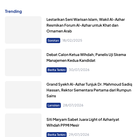
Trending
Lestarikan Seni Warisan Islam, Wakil Al-Azhar
Resmikan Forum Al-Azhar untuk Khat dan
Ornamen Arab
18/02/2025
Sorotan
Debat Calon Ketua Wihdah; Panelis Uji Skema
Manajemen Kedua Kandidat
30/07/2026
Berita Terkini
Grand Syekh Al-Azhar Tunjuk Dr. Mahmoud Sadiq
Hassan, Rektor Sementara Pertama dari Rumpun
Sains
28/07/2026
Lansiran
Siti Maryam Sabet Juara Light of Azhariyat
Wihdah PPMI Mesir
29/07/2026
Berita Terkini