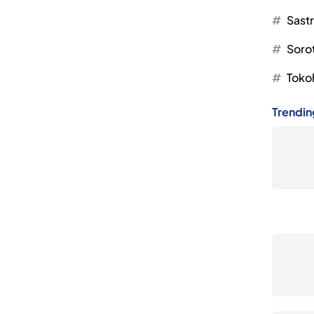
Sast
Soro
Toko
Trendin