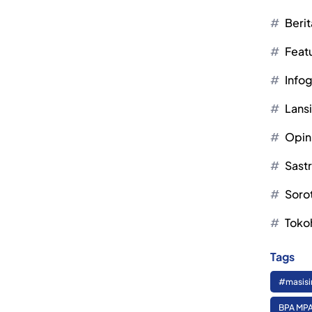
Berit
Feat
Infog
Lans
Opin
Sast
Soro
Toko
Tags
#masisi
BPA MPA