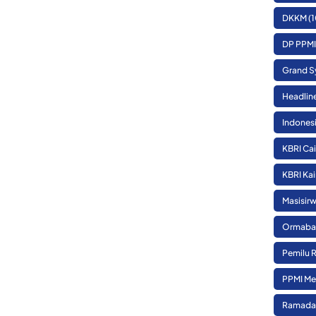
DKKM
(1
DP PPMI
Grand S
Headlin
Indones
KBRI Cai
KBRI Kai
Masisirw
Ormaba
Pemilu 
PPMI Me
Ramada