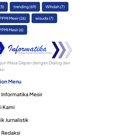
(5)
trending
(69)
WIhdah
(7)
PPMI Mesir
(26)
wisuda
(7)
PPMI Mesir
(6)
n Masa Depan dengan Dialog dan
si
ion Menu
 Informatika Mesir
i Kami
k Jurnalistik
r Redaksi