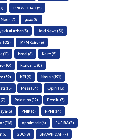
0)
DPA WIHDAH
(5)
 Mesir
(7)
gaza
(5)
yekh Al Azhar
(5)
Hard News
(51)
e
(102)
IKPM Kairo
(6)
ia
(11)
Israel
(6)
Kairo
(5)
ro
(10)
kbricairo
(8)
ro
(39)
KPI
(5)
Masisir
(191)
ati
(15)
Mesir
(54)
Opini
(13)
(7)
Palestina
(12)
Pemilu
(7)
Raya
(5)
PMIK
(6)
PPMI
(14)
sir
(116)
ppmimesir
(6)
PUSIBA
(7)
n
(6)
SDC
(9)
SPA WIHDAH
(7)