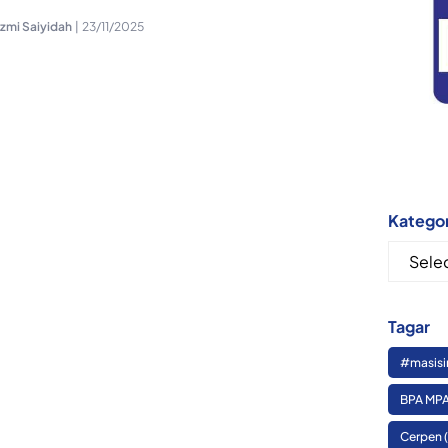
Azmi Saiyidah
|
23/11/2025
Kategor
Kategor
Tagar
#masisi
BPA MPA
Cerpen
(