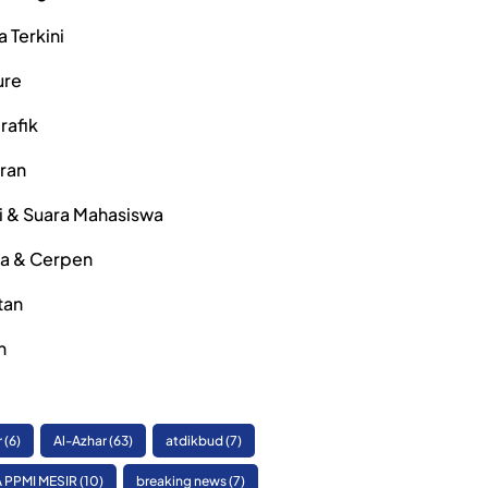
a Terkini
ure
rafik
iran
i & Suara Mahasiswa
ra & Cerpen
tan
h
r
(6)
Al-Azhar
(63)
atdikbud
(7)
 PPMI MESIR
(10)
breaking news
(7)