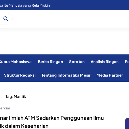
 Itu Manusia yang Rela Miskin
 Suara Mahasiswa
Berita Ringan
Sorotan
Analisis Ringan
F
Struktur Redaksi
Tentang Informatika Mesir
Media Partner
Tag:
Mantik
Terkini
nar Ilmiah ATM Sadarkan Penggunaan Ilmu
ik dalam Keseharian