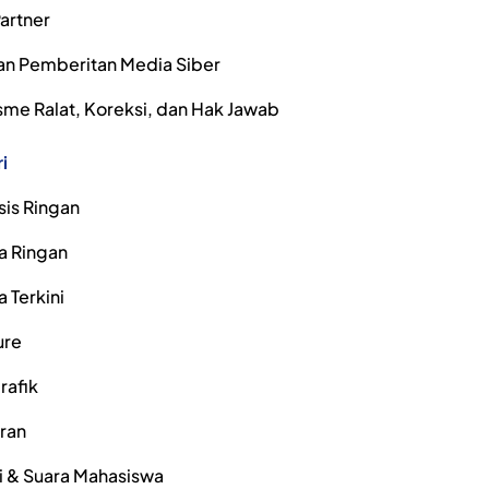
artner
n Pemberitan Media Siber
me Ralat, Koreksi, dan Hak Jawab
i
sis Ringan
a Ringan
a Terkini
ure
rafik
iran
i & Suara Mahasiswa