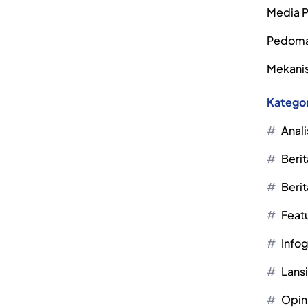
Media P
Pedoma
Mekanis
Kategor
Anali
Berit
Berit
Feat
Infog
Lans
Opin