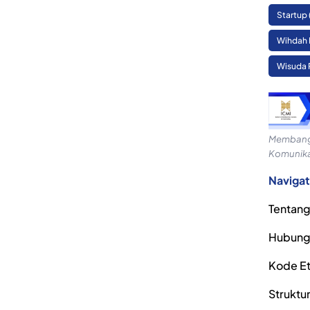
Startup
Wihdah 
Wisuda 
Membangu
Komunika
Navigat
Tentang
Hubung
Kode Eti
Struktu