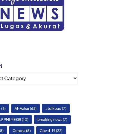
i
i
r
(6)
Al-Azhar
(63)
atdikbud
(7)
 PPMI MESIR
(10)
breaking news
(7)
8)
Corona
(8)
Covid-19
(22)