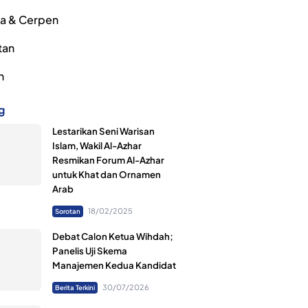
ra & Cerpen
tan
h
g
Lestarikan Seni Warisan
Islam, Wakil Al-Azhar
Resmikan Forum Al-Azhar
untuk Khat dan Ornamen
Arab
18/02/2025
Sorotan
Debat Calon Ketua Wihdah;
Panelis Uji Skema
Manajemen Kedua Kandidat
30/07/2026
Berita Terkini