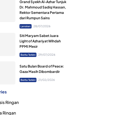
Grand Syekh Al-Azhar Tunjuk
Dr. Mahmoud Sadiq Hassan,
Rektor Sementara Pertama
dari Rumpun Sains
28/07/2026
Lansiran
Siti Maryam Sabet Juara
Light of Azhariyat Wihdah
PPMI Mesir
29/07/2026
Berita Terkini
Satu Bulan Board of Peace:
Gaza Masih Dibombardir
21/02/2026
Berita Terkini
ries
sis Ringan
a Ringan