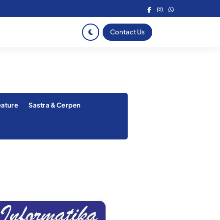
Contact Us
eature
Sastra & Cerpen