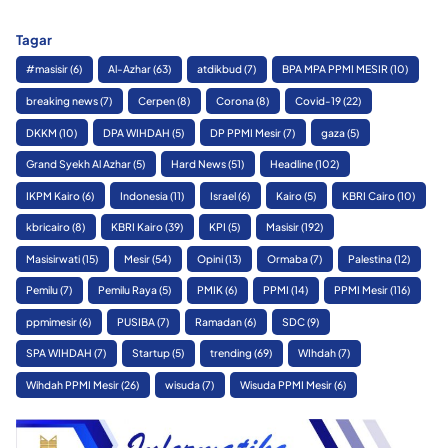
Tagar
#masisir
(6)
Al-Azhar
(63)
atdikbud
(7)
BPA MPA PPMI MESIR
(10)
breaking news
(7)
Cerpen
(8)
Corona
(8)
Covid-19
(22)
DKKM
(10)
DPA WIHDAH
(5)
DP PPMI Mesir
(7)
gaza
(5)
Grand Syekh Al Azhar
(5)
Hard News
(51)
Headline
(102)
IKPM Kairo
(6)
Indonesia
(11)
Israel
(6)
Kairo
(5)
KBRI Cairo
(10)
kbricairo
(8)
KBRI Kairo
(39)
KPI
(5)
Masisir
(192)
Masisirwati
(15)
Mesir
(54)
Opini
(13)
Ormaba
(7)
Palestina
(12)
Pemilu
(7)
Pemilu Raya
(5)
PMIK
(6)
PPMI
(14)
PPMI Mesir
(116)
ppmimesir
(6)
PUSIBA
(7)
Ramadan
(6)
SDC
(9)
SPA WIHDAH
(7)
Startup
(5)
trending
(69)
WIhdah
(7)
Wihdah PPMI Mesir
(26)
wisuda
(7)
Wisuda PPMI Mesir
(6)