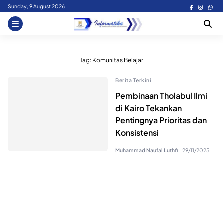
Skip
Sunday, 9 August 2026
to
content
Tag:
Komunitas Belajar
Berita Terkini
Pembinaan Tholabul Ilmi
di Kairo Tekankan
Pentingnya Prioritas dan
Konsistensi
Muhammad Naufal Luthfi
|
29/11/2025