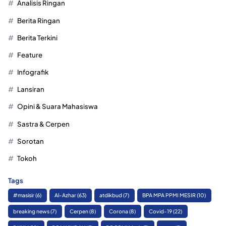
Analisis Ringan
Berita Ringan
Berita Terkini
Feature
Infografik
Lansiran
Opini & Suara Mahasiswa
Sastra & Cerpen
Sorotan
Tokoh
Tags
#masisir
(6)
Al-Azhar
(63)
atdikbud
(7)
BPA MPA PPMI MESIR
(10)
breaking news
(7)
Cerpen
(8)
Corona
(8)
Covid-19
(22)