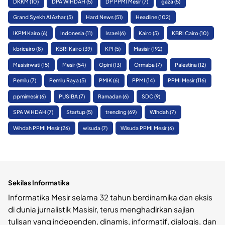
DKKM
(10)
DPA WIHDAH
(5)
DP PPMI Mesir
(7)
gaza
(5)
Grand Syekh Al Azhar
(5)
Hard News
(51)
Headline
(102)
IKPM Kairo
(6)
Indonesia
(11)
Israel
(6)
Kairo
(5)
KBRI Cairo
(10)
kbricairo
(8)
KBRI Kairo
(39)
KPI
(5)
Masisir
(192)
Masisirwati
(15)
Mesir
(54)
Opini
(13)
Ormaba
(7)
Palestina
(12)
Pemilu
(7)
Pemilu Raya
(5)
PMIK
(6)
PPMI
(14)
PPMI Mesir
(116)
ppmimesir
(6)
PUSIBA
(7)
Ramadan
(6)
SDC
(9)
SPA WIHDAH
(7)
Startup
(5)
trending
(69)
WIhdah
(7)
Wihdah PPMI Mesir
(26)
wisuda
(7)
Wisuda PPMI Mesir
(6)
Sekilas Informatika
Informatika Mesir selama 32 tahun berdinamika dan eksis
di dunia jurnalistik Masisir, terus menghadirkan sajian
tulisan yang independen, dinamis, informatif, dialogis, dan