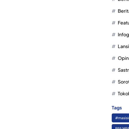
Berit
Feat
Infog
Lans
Opin
Sast
Soro
Toko
Tags
#masisi
BPA MPA