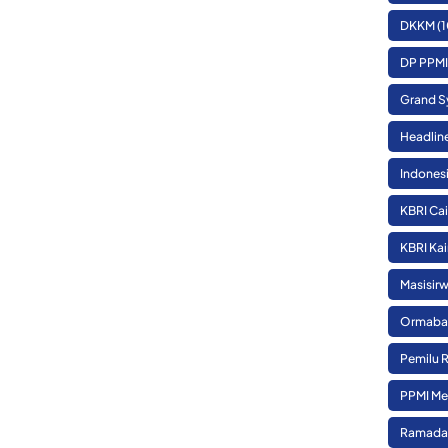
DKKM
(1
DP PPMI
Grand S
Headlin
Indones
KBRI Cai
KBRI Kai
Masisirw
Ormaba
Pemilu 
PPMI Me
Ramada