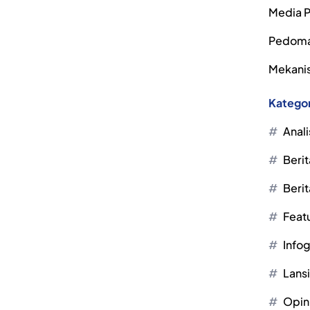
Media P
Pedoma
Mekanis
Kategor
Anali
Berit
Berit
Feat
Infog
Lans
Opin