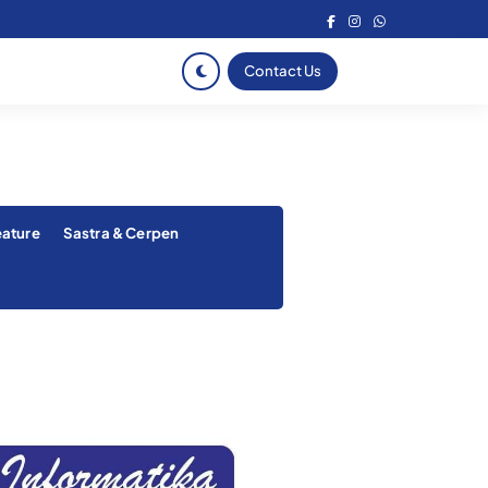
Contact Us
eature
Sastra & Cerpen