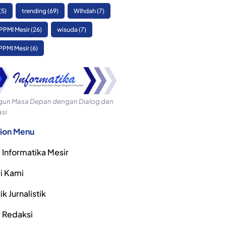
(5)
trending
(69)
WIhdah
(7)
PPMI Mesir
(26)
wisuda
(7)
PPMI Mesir
(6)
n Masa Depan dengan Dialog dan
si
ion Menu
 Informatika Mesir
i Kami
k Jurnalistik
r Redaksi