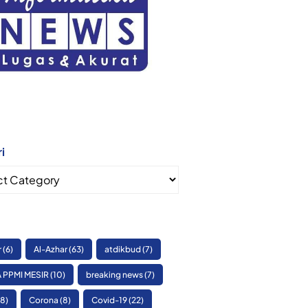
i
i
r
(6)
Al-Azhar
(63)
atdikbud
(7)
 PPMI MESIR
(10)
breaking news
(7)
8)
Corona
(8)
Covid-19
(22)