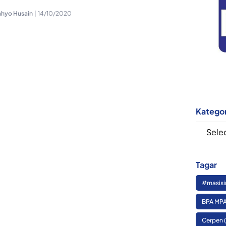
ahyo Husain
|
14/10/2020
Kategor
Kategor
Tagar
#masisi
BPA MPA
Cerpen
(