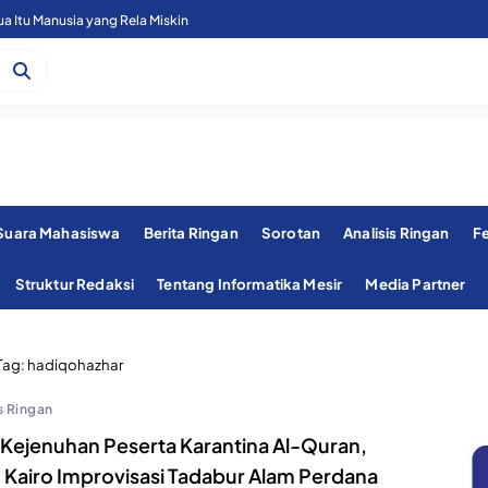
 Itu Manusia yang Rela Miskin
 Suara Mahasiswa
Berita Ringan
Sorotan
Analisis Ringan
F
Struktur Redaksi
Tentang Informatika Mesir
Media Partner
Tag:
hadiqohazhar
s Ringan
i Kejenuhan Peserta Karantina Al-Quran,
 Kairo Improvisasi Tadabur Alam Perdana