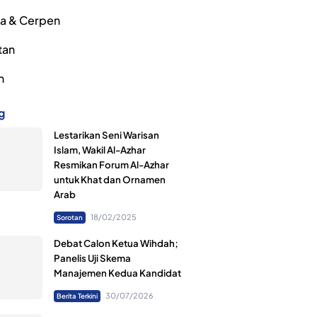
ra & Cerpen
tan
h
g
Lestarikan Seni Warisan
Islam, Wakil Al-Azhar
Resmikan Forum Al-Azhar
untuk Khat dan Ornamen
Arab
18/02/2025
Sorotan
Debat Calon Ketua Wihdah;
Panelis Uji Skema
Manajemen Kedua Kandidat
30/07/2026
Berita Terkini