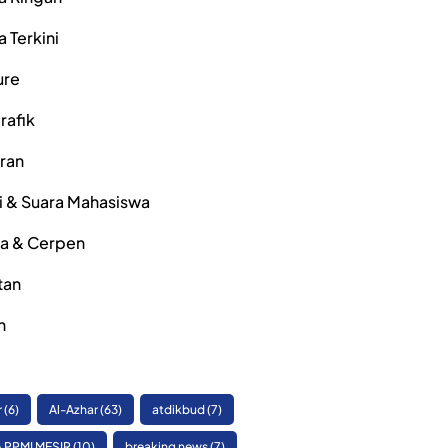
a Terkini
ure
rafik
iran
i & Suara Mahasiswa
ra & Cerpen
tan
h
r
(6)
Al-Azhar
(63)
atdikbud
(7)
 PPMI MESIR
(10)
breaking news
(7)