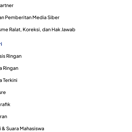
artner
n Pemberitan Media Siber
me Ralat, Koreksi, dan Hak Jawab
i
sis Ringan
a Ringan
a Terkini
ure
rafik
iran
i & Suara Mahasiswa