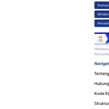
Startup
Wihdah 
Wisuda 
Membangu
Komunika
Navigat
Tentang
Hubung
Kode Eti
Struktu