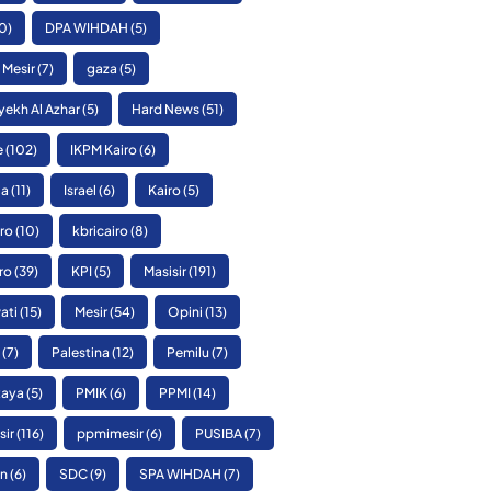
0)
DPA WIHDAH
(5)
 Mesir
(7)
gaza
(5)
yekh Al Azhar
(5)
Hard News
(51)
e
(102)
IKPM Kairo
(6)
ia
(11)
Israel
(6)
Kairo
(5)
ro
(10)
kbricairo
(8)
ro
(39)
KPI
(5)
Masisir
(191)
ati
(15)
Mesir
(54)
Opini
(13)
(7)
Palestina
(12)
Pemilu
(7)
Raya
(5)
PMIK
(6)
PPMI
(14)
sir
(116)
ppmimesir
(6)
PUSIBA
(7)
n
(6)
SDC
(9)
SPA WIHDAH
(7)