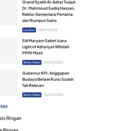
Grand Syekh Al-Azhar Tunjuk
Dr. Mahmoud Sadiq Hassan,
Rektor Sementara Pertama
dari Rumpun Sains
28/07/2026
Lansiran
Siti Maryam Sabet Juara
Light of Azhariyat Wihdah
PPMI Mesir
29/07/2026
Berita Terkini
Gubernur KPJ: Anggapan
Budaya Betawi Kuno Sudah
Tak Relevan
30/07/2026
Berita Terkini
ries
sis Ringan
a Ringan