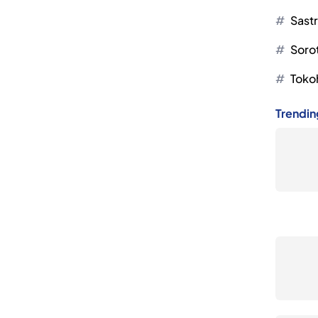
Sast
Soro
Toko
Trendin