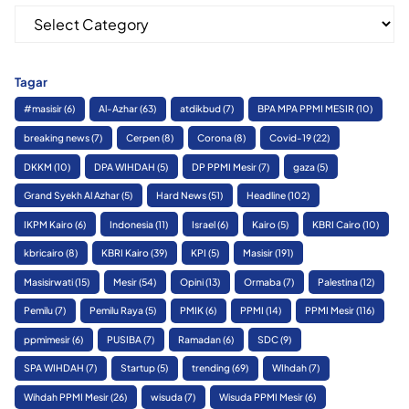
Kategori
Tagar
#masisir
(6)
Al-Azhar
(63)
atdikbud
(7)
BPA MPA PPMI MESIR
(10)
breaking news
(7)
Cerpen
(8)
Corona
(8)
Covid-19
(22)
DKKM
(10)
DPA WIHDAH
(5)
DP PPMI Mesir
(7)
gaza
(5)
Grand Syekh Al Azhar
(5)
Hard News
(51)
Headline
(102)
IKPM Kairo
(6)
Indonesia
(11)
Israel
(6)
Kairo
(5)
KBRI Cairo
(10)
kbricairo
(8)
KBRI Kairo
(39)
KPI
(5)
Masisir
(191)
Masisirwati
(15)
Mesir
(54)
Opini
(13)
Ormaba
(7)
Palestina
(12)
Pemilu
(7)
Pemilu Raya
(5)
PMIK
(6)
PPMI
(14)
PPMI Mesir
(116)
ppmimesir
(6)
PUSIBA
(7)
Ramadan
(6)
SDC
(9)
SPA WIHDAH
(7)
Startup
(5)
trending
(69)
WIhdah
(7)
Wihdah PPMI Mesir
(26)
wisuda
(7)
Wisuda PPMI Mesir
(6)