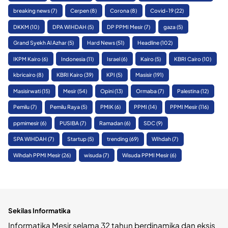
breaking news
(7)
Cerpen
(8)
Corona
(8)
Covid-19
(22)
DKKM
(10)
DPA WIHDAH
(5)
DP PPMI Mesir
(7)
gaza
(5)
Grand Syekh Al Azhar
(5)
Hard News
(51)
Headline
(102)
IKPM Kairo
(6)
Indonesia
(11)
Israel
(6)
Kairo
(5)
KBRI Cairo
(10)
kbricairo
(8)
KBRI Kairo
(39)
KPI
(5)
Masisir
(191)
Masisirwati
(15)
Mesir
(54)
Opini
(13)
Ormaba
(7)
Palestina
(12)
Pemilu
(7)
Pemilu Raya
(5)
PMIK
(6)
PPMI
(14)
PPMI Mesir
(116)
ppmimesir
(6)
PUSIBA
(7)
Ramadan
(6)
SDC
(9)
SPA WIHDAH
(7)
Startup
(5)
trending
(69)
WIhdah
(7)
Wihdah PPMI Mesir
(26)
wisuda
(7)
Wisuda PPMI Mesir
(6)
Sekilas Informatika
Informatika Mesir selama 32 tahun berdinamika dan eksis