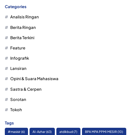
Categories
Analisis Ringan
Berita Ringan
Berita Terkini
Feature
Infografik
Lansiran
Opini & Suara Mahasiswa
Sastra & Cerpen
Sorotan
Tokoh
Tags
#masisir
(6)
Al-Azhar
(63)
atdikbud
(7)
BPA MPA PPMI MESIR
(10)