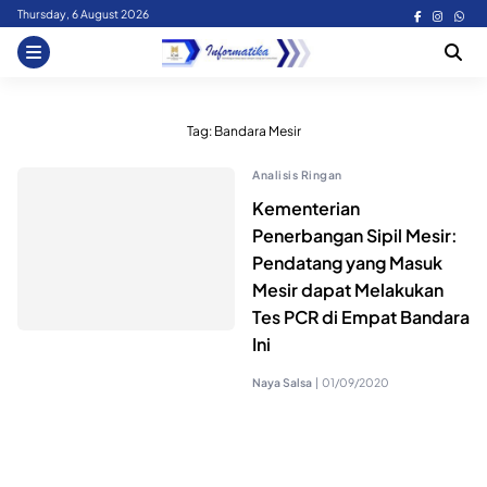
Skip
Thursday, 6 August 2026
to
content
Tag:
Bandara Mesir
Analisis Ringan
Kementerian
Penerbangan Sipil Mesir:
Pendatang yang Masuk
Mesir dapat Melakukan
Tes PCR di Empat Bandara
Ini
Naya Salsa
|
01/09/2020