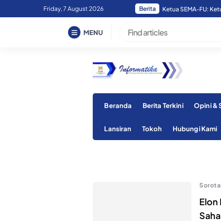
Skip
Friday, 7 August 2026
Berita
Ketua SEMA-FU: Ketua
to
content
MENU
Beranda
Berita Terkini
Opini &
Lansiran
Tokoh
Hubungi Kami
Sorota
Elon
Saha