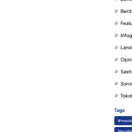
Berit
Feat
Infog
Lans
Opin
Sast
Soro
Toko
Tags
#masisi
BPA MPA