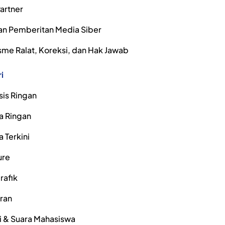
artner
n Pemberitan Media Siber
me Ralat, Koreksi, dan Hak Jawab
i
sis Ringan
a Ringan
a Terkini
ure
rafik
iran
i & Suara Mahasiswa