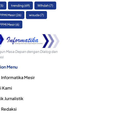
(5)
trending
(69)
WIhdah
(7)
PPMI Mesir
(26)
wisuda
(7)
PPMI Mesir
(6)
n Masa Depan dengan Dialog dan
si
ion Menu
 Informatika Mesir
i Kami
k Jurnalistik
r Redaksi