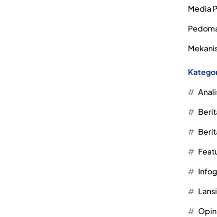
Media P
Pedoma
Mekanis
Kategor
Anali
Berit
Berit
Feat
Infog
Lans
Opin