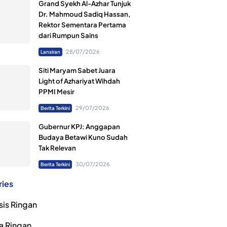
Grand Syekh Al-Azhar Tunjuk
Dr. Mahmoud Sadiq Hassan,
Rektor Sementara Pertama
dari Rumpun Sains
28/07/2026
Lansiran
Siti Maryam Sabet Juara
Light of Azhariyat Wihdah
PPMI Mesir
29/07/2026
Berita Terkini
Gubernur KPJ: Anggapan
Budaya Betawi Kuno Sudah
Tak Relevan
30/07/2026
Berita Terkini
ries
sis Ringan
a Ringan