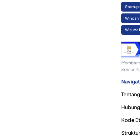
Startup
Wihdah 
Wisuda 
Membangu
Komunika
Navigat
Tentang
Hubung
Kode Eti
Struktu