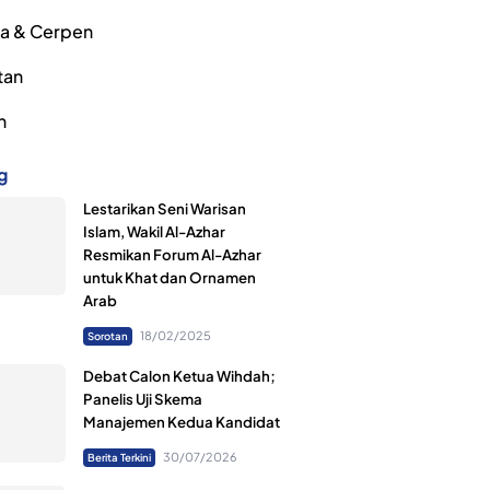
ra & Cerpen
tan
h
g
Lestarikan Seni Warisan
Islam, Wakil Al-Azhar
Resmikan Forum Al-Azhar
untuk Khat dan Ornamen
Arab
18/02/2025
Sorotan
Debat Calon Ketua Wihdah;
Panelis Uji Skema
Manajemen Kedua Kandidat
30/07/2026
Berita Terkini