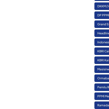
DKKM
(1
DP PPMI
Grand S
Headlin
Indones
KBRI Cai
KBRI Kai
Masisirw
Ormaba
Pemilu 
PPMI Me
Ramada