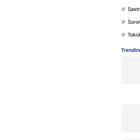
Sast
Soro
Toko
Trendin