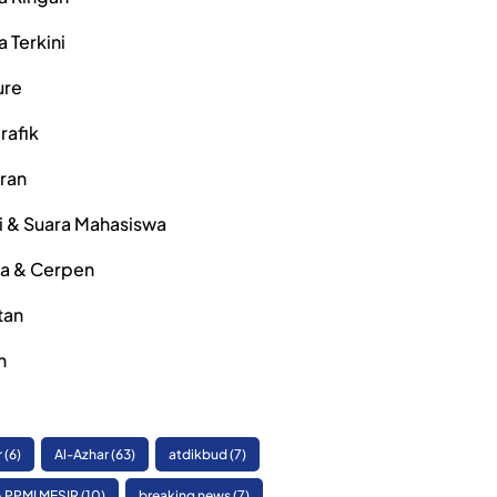
a Terkini
ure
rafik
iran
i & Suara Mahasiswa
ra & Cerpen
tan
h
r
(6)
Al-Azhar
(63)
atdikbud
(7)
 PPMI MESIR
(10)
breaking news
(7)