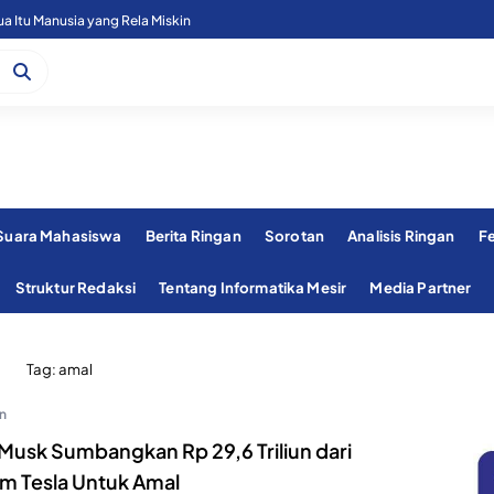
 Itu Manusia yang Rela Miskin
 Suara Mahasiswa
Berita Ringan
Sorotan
Analisis Ringan
F
Struktur Redaksi
Tentang Informatika Mesir
Media Partner
Tag:
amal
n
 Musk Sumbangkan Rp 29,6 Triliun dari
m Tesla Untuk Amal