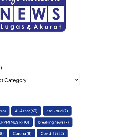
i
i
r
(6)
Al-Azhar
(63)
atdikbud
(7)
 PPMI MESIR
(10)
breaking news
(7)
8)
Corona
(8)
Covid-19
(22)