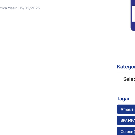
tika Mesir
|
15/02/2023
Kategor
Kategor
Tagar
#masisi
BPA MPA
Cerpen
(