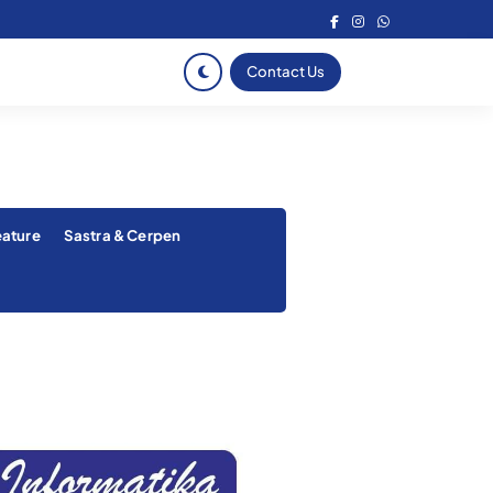
Contact Us
eature
Sastra & Cerpen