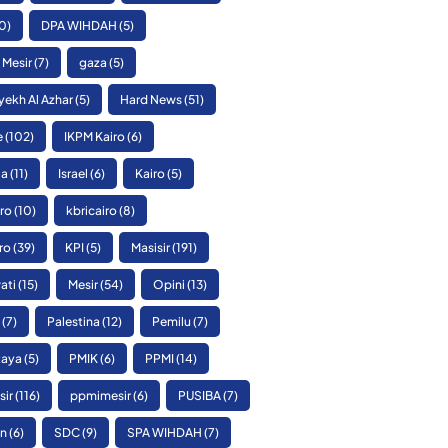
0)
DPA WIHDAH
(5)
 Mesir
(7)
gaza
(5)
yekh Al Azhar
(5)
Hard News
(51)
e
(102)
IKPM Kairo
(6)
ia
(11)
Israel
(6)
Kairo
(5)
ro
(10)
kbricairo
(8)
ro
(39)
KPI
(5)
Masisir
(191)
ati
(15)
Mesir
(54)
Opini
(13)
(7)
Palestina
(12)
Pemilu
(7)
Raya
(5)
PMIK
(6)
PPMI
(14)
sir
(116)
ppmimesir
(6)
PUSIBA
(7)
n
(6)
SDC
(9)
SPA WIHDAH
(7)