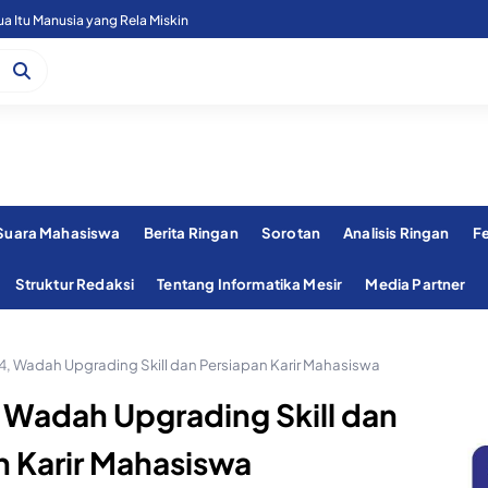
 Itu Manusia yang Rela Miskin
 Suara Mahasiswa
Berita Ringan
Sorotan
Analisis Ringan
F
Struktur Redaksi
Tentang Informatika Mesir
Media Partner
4, Wadah Upgrading Skill dan Persiapan Karir Mahasiswa
 Wadah Upgrading Skill dan
n Karir Mahasiswa