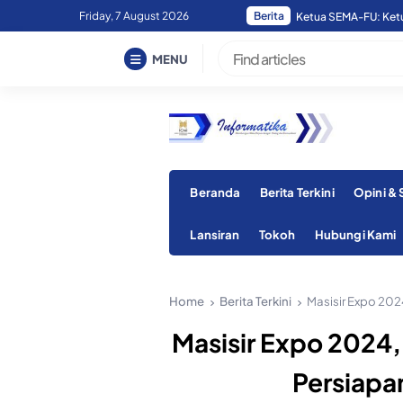
Skip
Friday, 7 August 2026
Berita
Ketua SEMA-FU: Ketua
to
content
MENU
Beranda
Berita Terkini
Opini &
Lansiran
Tokoh
Hubungi Kami
Home
Berita Terkini
Masisir Expo 202
Masisir Expo 2024,
Persiapa