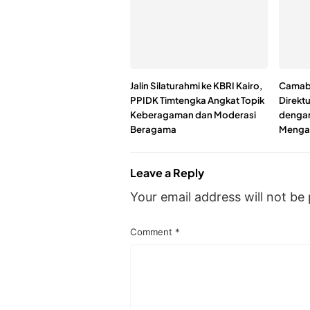
Jalin Silaturahmi ke KBRI Kairo,
Camaba
PPIDK Timtengka Angkat Topik
Direkt
Keberagaman dan Moderasi
dengan
Beragama
Mengap
Leave a Reply
Your email address will not be 
Comment
*