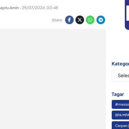
Septu Amin
-
29/07/2024, 00:48
Share:
Kategor
Kategor
Tagar
#masisi
BPA MPA
Cerpen
(