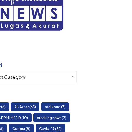
i
i
r
(6)
Al-Azhar
(63)
atdikbud
(7)
 PPMI MESIR
(10)
breaking news
(7)
8)
Corona
(8)
Covid-19
(22)