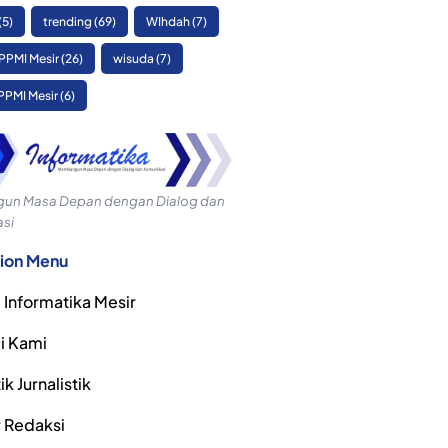
(5)
trending
(69)
WIhdah
(7)
PPMI Mesir
(26)
wisuda
(7)
PPMI Mesir
(6)
n Masa Depan dengan Dialog dan
si
ion Menu
 Informatika Mesir
i Kami
k Jurnalistik
r Redaksi