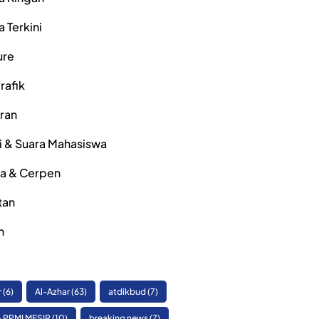
a Terkini
ure
rafik
iran
i & Suara Mahasiswa
ra & Cerpen
tan
h
r
(6)
Al-Azhar
(63)
atdikbud
(7)
 PPMI MESIR
(10)
breaking news
(7)