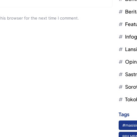
Berit
this browser for the next time I comment.
Feat
Infog
Lans
Opin
Sast
Soro
Toko
Tags
#masisi
BPA MPA