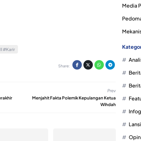
Media P
Pedoma
Mekanis
Kategor
l #Karir
Anali
Share:
Berit
Berit
Prev
Feat
rakhir
Menjahit Fakta Polemik Kepulangan Ketua
Wihdah
Infog
Lans
Opin