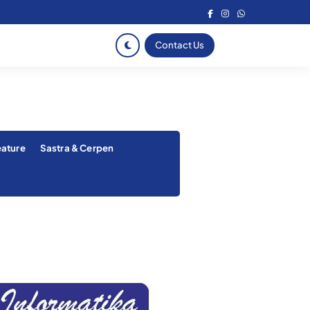
Contact Us
eature
Sastra & Cerpen