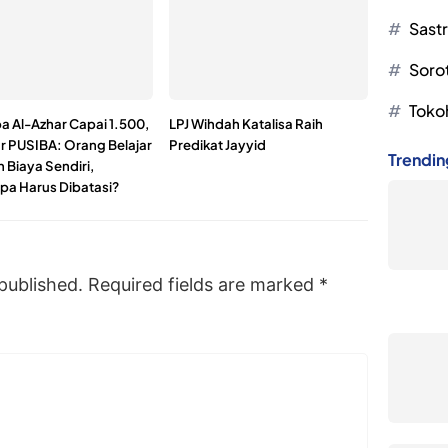
Sast
Soro
Toko
 Al-Azhar Capai 1.500,
LPJ Wihdah Katalisa Raih
ur PUSIBA: Orang Belajar
Predikat Jayyid
Trendin
 Biaya Sendiri,
a Harus Dibatasi?
published.
Required fields are marked
*