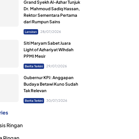
Grand Syekh Al-Azhar Tunjuk
Dr. Mahmoud Sadiq Hassan,
Rektor Sementara Pertama
dari Rumpun Sains
28/07/2026
Lansiran
Siti Maryam Sabet Juara
Light of Azhariyat Wihdah
PPMI Mesir
29/07/2026
Berita Terkini
Gubernur KPJ: Anggapan
Budaya Betawi Kuno Sudah
Tak Relevan
30/07/2026
Berita Terkini
ries
sis Ringan
a Ringan