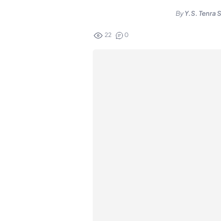
By
Y.S. Tenra 
22
0