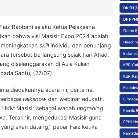
DKKM
(1
DP PPMI
 Faiz Rabbani selaku Ketua Pelaksana
Grand S
kan bahwa visi Masisir Expo 2024 adalah
Headlin
m meningkatkan
skill
individu dan penunjang
Indones
cara tersebut berlangsung sejak hari Ahad,
ang diselenggarakan di Aula Kuliah
KBRI Cai
 pada Sabtu, (27/07).
KBRI Kai
Masisirw
tama diadakannya acara ini; pertama,
berbagai
talkshow
dan webinar edukatif.
Ormaba
an UKM Masisir sebagai wadah
upgrading
Pemilu 
a. Terakhir, mengedukasi Masisir guna
PPMI Me
yang akan datang,” papar Faiz ketika
Ramada
.