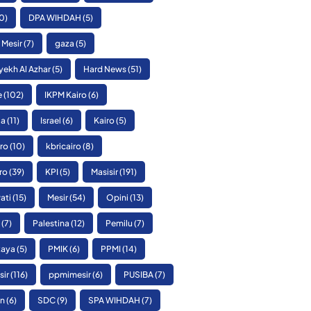
0)
DPA WIHDAH
(5)
 Mesir
(7)
gaza
(5)
yekh Al Azhar
(5)
Hard News
(51)
e
(102)
IKPM Kairo
(6)
ia
(11)
Israel
(6)
Kairo
(5)
ro
(10)
kbricairo
(8)
ro
(39)
KPI
(5)
Masisir
(191)
ati
(15)
Mesir
(54)
Opini
(13)
(7)
Palestina
(12)
Pemilu
(7)
Raya
(5)
PMIK
(6)
PPMI
(14)
sir
(116)
ppmimesir
(6)
PUSIBA
(7)
n
(6)
SDC
(9)
SPA WIHDAH
(7)