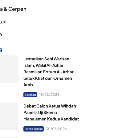
ra & Cerpen
tan
h
g
Lestarikan Seni Warisan
Islam, Wakil Al-Azhar
Resmikan Forum Al-Azhar
untuk Khat dan Ornamen
Arab
18/02/2025
Sorotan
Debat Calon Ketua Wihdah;
Panelis Uji Skema
Manajemen Kedua Kandidat
30/07/2026
Berita Terkini