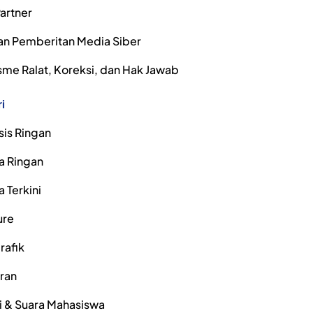
artner
n Pemberitan Media Siber
me Ralat, Koreksi, dan Hak Jawab
i
sis Ringan
a Ringan
a Terkini
ure
rafik
iran
i & Suara Mahasiswa