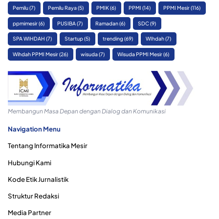
Pemilu
(7)
Pemilu Raya
(5)
PMIK
(6)
PPMI
(14)
PPMI Mesir
(116)
ppmimesir
(6)
PUSIBA
(7)
Ramadan
(6)
SDC
(9)
SPA WIHDAH
(7)
Startup
(5)
trending
(69)
WIhdah
(7)
Wihdah PPMI Mesir
(26)
wisuda
(7)
Wisuda PPMI Mesir
(6)
Membangun Masa Depan dengan Dialog dan Komunikasi
Navigation Menu
Tentang Informatika Mesir
Hubungi Kami
Kode Etik Jurnalistik
Struktur Redaksi
Media Partner