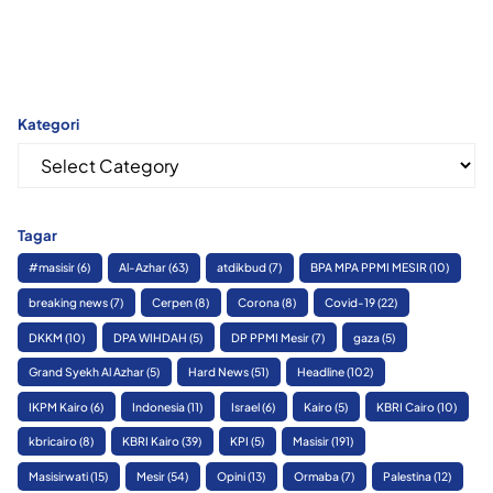
Kategori
Kategori
Tagar
#masisir
(6)
Al-Azhar
(63)
atdikbud
(7)
BPA MPA PPMI MESIR
(10)
breaking news
(7)
Cerpen
(8)
Corona
(8)
Covid-19
(22)
DKKM
(10)
DPA WIHDAH
(5)
DP PPMI Mesir
(7)
gaza
(5)
Grand Syekh Al Azhar
(5)
Hard News
(51)
Headline
(102)
IKPM Kairo
(6)
Indonesia
(11)
Israel
(6)
Kairo
(5)
KBRI Cairo
(10)
kbricairo
(8)
KBRI Kairo
(39)
KPI
(5)
Masisir
(191)
Masisirwati
(15)
Mesir
(54)
Opini
(13)
Ormaba
(7)
Palestina
(12)