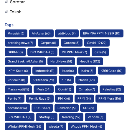
Sorotan
Tokoh
Tags
#masisir
(6)
Al-Azhar
(63)
atdikbud
(7)
BPA MPA PPMI MESIR
(10)
breaking news
(7)
Cerpen
(8)
Corona
(8)
Covid-19
(22)
DKKM
(10)
DPA WIHDAH
(5)
DP PPMI Mesir
(7)
gaza
(5)
Grand Syekh Al Azhar
(5)
Hard News
(51)
Headline
(102)
IKPM Kairo
(6)
Indonesia
(11)
Israel
(6)
Kairo
(5)
KBRI Cairo
(10)
kbricairo
(8)
KBRI Kairo
(39)
KPI
(5)
Masisir
(191)
Masisirwati
(15)
Mesir
(54)
Opini
(13)
Ormaba
(7)
Palestina
(12)
Pemilu
(7)
Pemilu Raya
(5)
PMIK
(6)
PPMI
(14)
PPMI Mesir
(116)
ppmimesir
(6)
PUSIBA
(7)
Ramadan
(6)
SDC
(9)
SPA WIHDAH
(7)
Startup
(5)
trending
(69)
WIhdah
(7)
Wihdah PPMI Mesir
(26)
wisuda
(7)
Wisuda PPMI Mesir
(6)