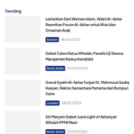
Trending
Lestarikan Seni Warisan Islam, Wakil Al-Azhar
Resmikan Forum Al-Azhar untuk Khat dan
Ornamen Arab
18/02/2025
Sorotan
Debat Calon Ketua Wihdah; Panelis Uji Skema
Manajemen Kedua Kandidat
30/07/2026
Berita Terkini
Grand Syekh Al-Azhar Tunjuk Dr. Mahmoud Sadiq
Hassan, Rektor Sementara Pertama dari Rumpun
Sains
28/07/2026
Lansiran
Siti Maryam Sabet Juara Light of Azhariyat
Wihdah PPMI Mesir
29/07/2026
Berita Terkini