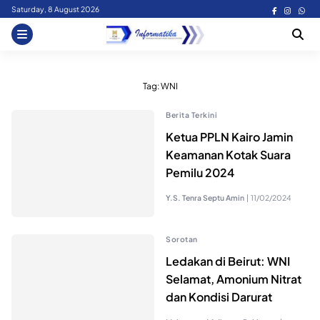
Skip
Saturday, 8 August 2026
to
content
Tag:
WNI
Berita Terkini
Ketua PPLN Kairo Jamin
Keamanan Kotak Suara
Pemilu 2024
Y.S. Tenra Septu Amin
|
11/02/2024
Sorotan
Ledakan di Beirut: WNI
Selamat, Amonium Nitrat
dan Kondisi Darurat