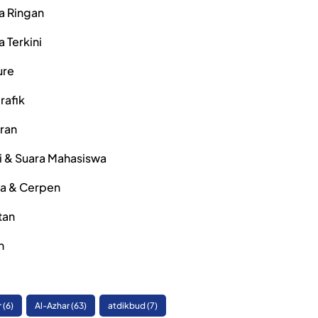
a Ringan
a Terkini
ure
rafik
iran
i & Suara Mahasiswa
ra & Cerpen
tan
h
r
(6)
Al-Azhar
(63)
atdikbud
(7)