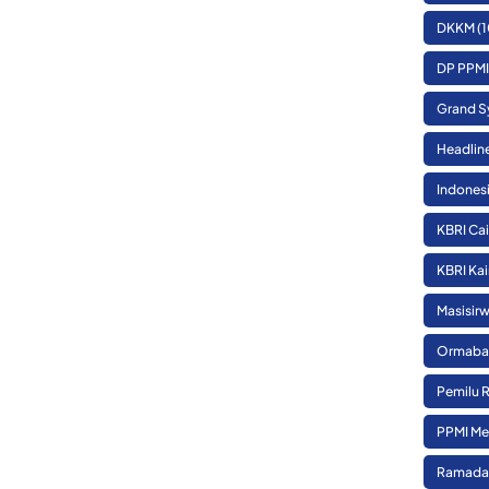
DKKM
(1
DP PPMI
Grand S
Headlin
Indones
KBRI Cai
KBRI Kai
Masisirw
Ormaba
Pemilu 
PPMI Me
Ramada