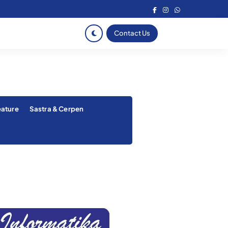
Contact Us
eature
Sastra & Cerpen