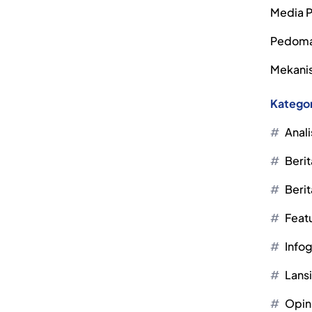
Media P
Pedoma
Mekanis
Kategor
Anali
Berit
Berit
Feat
Infog
Lans
Opin