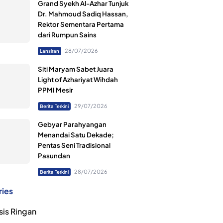
Grand Syekh Al-Azhar Tunjuk
Dr. Mahmoud Sadiq Hassan,
Rektor Sementara Pertama
dari Rumpun Sains
28/07/2026
Lansiran
Siti Maryam Sabet Juara
Light of Azhariyat Wihdah
PPMI Mesir
29/07/2026
Berita Terkini
Gebyar Parahyangan
Menandai Satu Dekade;
Pentas Seni Tradisional
Pasundan
28/07/2026
Berita Terkini
ries
sis Ringan