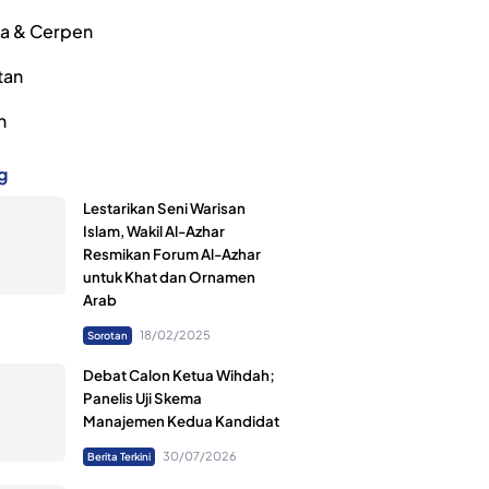
ra & Cerpen
tan
h
g
Lestarikan Seni Warisan
Islam, Wakil Al-Azhar
Resmikan Forum Al-Azhar
untuk Khat dan Ornamen
Arab
18/02/2025
Sorotan
Debat Calon Ketua Wihdah;
Panelis Uji Skema
Manajemen Kedua Kandidat
30/07/2026
Berita Terkini