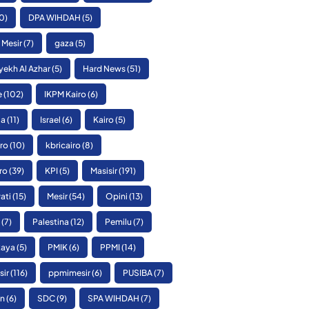
0)
DPA WIHDAH
(5)
 Mesir
(7)
gaza
(5)
yekh Al Azhar
(5)
Hard News
(51)
e
(102)
IKPM Kairo
(6)
ia
(11)
Israel
(6)
Kairo
(5)
ro
(10)
kbricairo
(8)
ro
(39)
KPI
(5)
Masisir
(191)
ati
(15)
Mesir
(54)
Opini
(13)
(7)
Palestina
(12)
Pemilu
(7)
Raya
(5)
PMIK
(6)
PPMI
(14)
sir
(116)
ppmimesir
(6)
PUSIBA
(7)
n
(6)
SDC
(9)
SPA WIHDAH
(7)