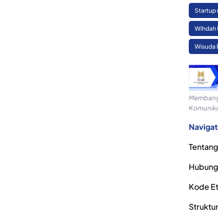
Startup
Wihdah 
Wisuda 
Membangu
Komunika
Navigat
Tentang
Hubung
Kode Eti
Struktu