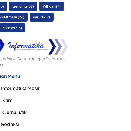
(5)
trending
(69)
WIhdah
(7)
PPMI Mesir
(26)
wisuda
(7)
PPMI Mesir
(6)
n Masa Depan dengan Dialog dan
si
ion Menu
 Informatika Mesir
i Kami
k Jurnalistik
r Redaksi