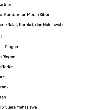
artner
n Pemberitan Media Siber
me Ralat, Koreksi, dan Hak Jawab
i
sis Ringan
a Ringan
a Terkini
ure
rafik
iran
i & Suara Mahasiswa