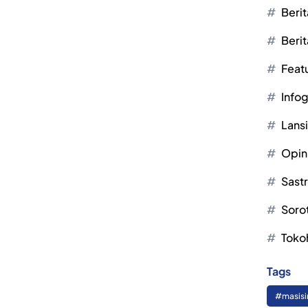
Berit
Berit
Feat
Infog
Lans
Opin
Sast
Soro
Toko
Tags
#masisi