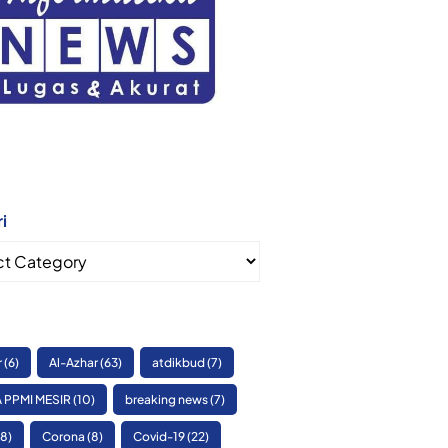
i
i
r
(6)
Al-Azhar
(63)
atdikbud
(7)
 PPMI MESIR
(10)
breaking news
(7)
8)
Corona
(8)
Covid-19
(22)