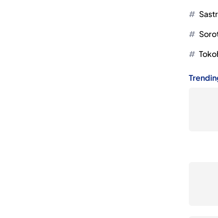
Sast
Soro
Toko
Trendin