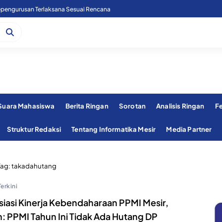
pengurusan Terlaksana Sesuai Rencana
 Suara Mahasiswa
Berita Ringan
Sorotan
Analisis Ringan
F
Struktur Redaksi
Tentang Informatika Mesir
Media Partner
Tag:
takadahutang
Terkini
siasi Kinerja Kebendaharaan PPMI Mesir,
m: PPMI Tahun Ini Tidak Ada Hutang DP