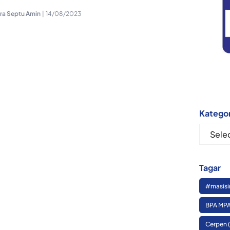
nra Septu Amin
|
14/08/2023
Kategor
Kategor
Tagar
#masisi
BPA MPA
Cerpen
(