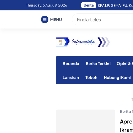
Skip
Thursday, 6 August 2026
Berita
SPA LPJ SEMA-FU: Ke
to
content
MENU
Beranda
Berita Terkini
Opini &
Lansiran
Tokoh
Hubungi Kami
Berita 
Apre
Ikra