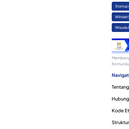
Startup
Wihdah 
Wisuda 
Membangu
Komunika
Navigat
Tentang
Hubung
Kode Eti
Struktu