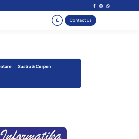
Contact Us
eature
Sastra & Cerpen