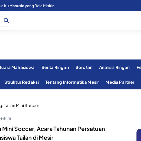
 Itu Manusia yang Rela Miskin
 Suara Mahasiswa
Berita Ringan
Sorotan
Analisis Ringan
F
Struktur Redaksi
Tentang Informatika Mesir
Media Partner
g:
Tailan Mini Soccer
Terkini
n Mini Soccer, Acara Tahunan Persatuan
iswa Tailan di Mesir