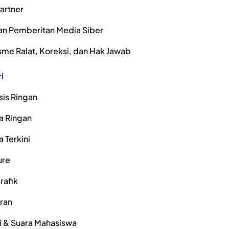
artner
n Pemberitan Media Siber
me Ralat, Koreksi, dan Hak Jawab
i
sis Ringan
a Ringan
a Terkini
ure
rafik
iran
i & Suara Mahasiswa