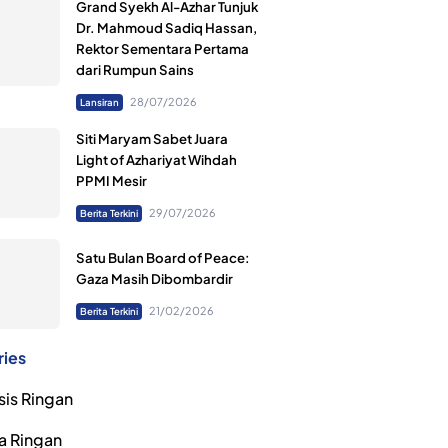
Grand Syekh Al-Azhar Tunjuk
Dr. Mahmoud Sadiq Hassan,
Rektor Sementara Pertama
dari Rumpun Sains
28/07/2026
Lansiran
Siti Maryam Sabet Juara
Light of Azhariyat Wihdah
PPMI Mesir
29/07/2026
Berita Terkini
Satu Bulan Board of Peace:
Gaza Masih Dibombardir
21/02/2026
Berita Terkini
ries
sis Ringan
a Ringan