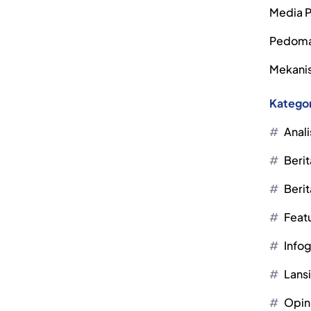
Media P
Pedoma
Mekanis
Kategor
Anali
Berit
Berit
Feat
Infog
Lans
Opin