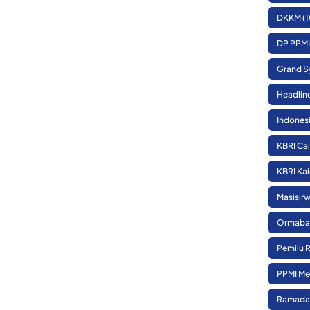
DKKM
(1
DP PPMI
Grand S
Headlin
Indones
KBRI Cai
KBRI Kai
Masisirw
Ormaba
Pemilu 
PPMI Me
Ramada