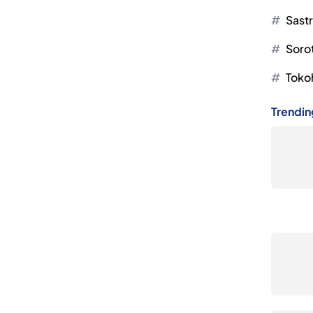
Sast
Soro
Toko
Trendin