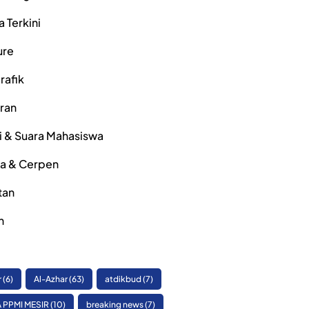
a Terkini
ure
rafik
iran
i & Suara Mahasiswa
ra & Cerpen
tan
h
r
(6)
Al-Azhar
(63)
atdikbud
(7)
 PPMI MESIR
(10)
breaking news
(7)