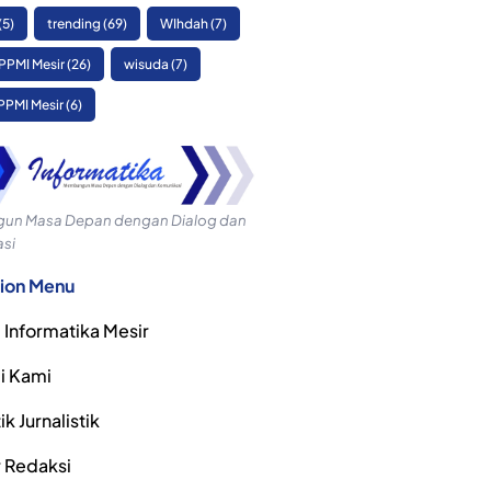
(5)
trending
(69)
WIhdah
(7)
PPMI Mesir
(26)
wisuda
(7)
PPMI Mesir
(6)
n Masa Depan dengan Dialog dan
si
ion Menu
 Informatika Mesir
i Kami
k Jurnalistik
r Redaksi