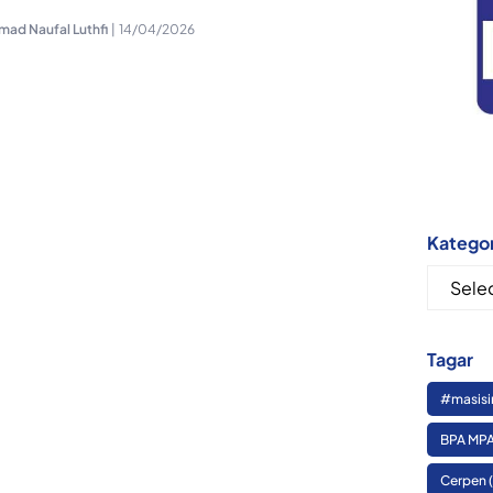
ad Naufal Luthfi
|
14/04/2026
Kategor
Kategor
Tagar
#masisi
BPA MPA
Cerpen
(