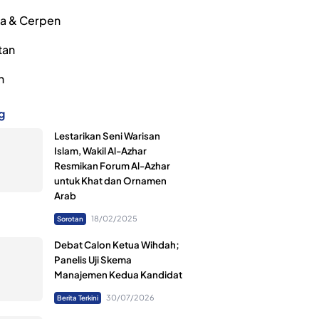
ra & Cerpen
tan
h
g
Lestarikan Seni Warisan
Islam, Wakil Al-Azhar
Resmikan Forum Al-Azhar
untuk Khat dan Ornamen
Arab
18/02/2025
Sorotan
Debat Calon Ketua Wihdah;
Panelis Uji Skema
Manajemen Kedua Kandidat
30/07/2026
Berita Terkini