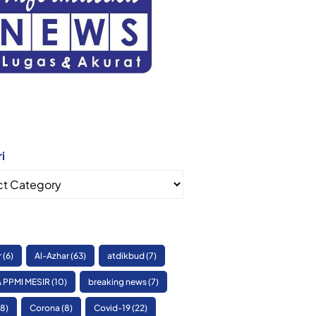
i
i
r
(6)
Al-Azhar
(63)
atdikbud
(7)
 PPMI MESIR
(10)
breaking news
(7)
8)
Corona
(8)
Covid-19
(22)