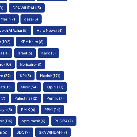
0)
DPA WIHDAH
(5)
 Mesir
(7)
gaza
(5)
yekh Al Azhar
(5)
Hard News
(51)
e
(102)
IKPM Kairo
(6)
ia
(11)
Israel
(6)
Kairo
(5)
ro
(10)
kbricairo
(8)
ro
(39)
KPI
(5)
Masisir
(191)
ati
(15)
Mesir
(54)
Opini
(13)
(7)
Palestina
(12)
Pemilu
(7)
Raya
(5)
PMIK
(6)
PPMI
(14)
sir
(116)
ppmimesir
(6)
PUSIBA
(7)
n
(6)
SDC
(9)
SPA WIHDAH
(7)