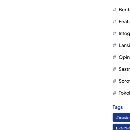
Berit
Feat
Infog
Lans
Opin
Sast
Soro
Toko
Tags
#masisi
BPA MPA