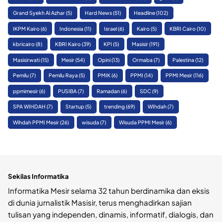
Grand Syekh Al Azhar
(5)
Hard News
(51)
Headline
(102)
IKPM Kairo
(6)
Indonesia
(11)
Israel
(6)
Kairo
(5)
KBRI Cairo
(10)
kbricairo
(8)
KBRI Kairo
(39)
KPI
(5)
Masisir
(191)
Masisirwati
(15)
Mesir
(54)
Opini
(13)
Ormaba
(7)
Palestina
(12)
Pemilu
(7)
Pemilu Raya
(5)
PMIK
(6)
PPMI
(14)
PPMI Mesir
(116)
ppmimesir
(6)
PUSIBA
(7)
Ramadan
(6)
SDC
(9)
SPA WIHDAH
(7)
Startup
(5)
trending
(69)
WIhdah
(7)
Wihdah PPMI Mesir
(26)
wisuda
(7)
Wisuda PPMI Mesir
(6)
Sekilas Informatika
Informatika Mesir selama 32 tahun berdinamika dan eksis
di dunia jurnalistik Masisir, terus menghadirkan sajian
tulisan yang independen, dinamis, informatif, dialogis, dan