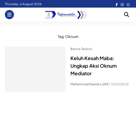
Skip
Thursday, 6 August 2026
to
content
Tag:
Oknum
Berita Terkini
Keluh Kesah Maba:
Ungkap Aksi Oknum
Mediator
Muhammad Naufal Luthfi
|
13/02/2026