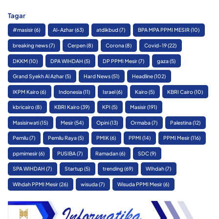
Tagar
#masisir
(6)
Al-Azhar
(63)
atdikbud
(7)
BPA MPA PPMI MESIR
(10)
breaking news
(7)
Cerpen
(8)
Corona
(8)
Covid-19
(22)
DKKM
(10)
DPA WIHDAH
(5)
DP PPMI Mesir
(7)
gaza
(5)
Grand Syekh Al Azhar
(5)
Hard News
(51)
Headline
(102)
IKPM Kairo
(6)
Indonesia
(11)
Israel
(6)
Kairo
(5)
KBRI Cairo
(10)
kbricairo
(8)
KBRI Kairo
(39)
KPI
(5)
Masisir
(191)
Masisirwati
(15)
Mesir
(54)
Opini
(13)
Ormaba
(7)
Palestina
(12)
Pemilu
(7)
Pemilu Raya
(5)
PMIK
(6)
PPMI
(14)
PPMI Mesir
(116)
ppmimesir
(6)
PUSIBA
(7)
Ramadan
(6)
SDC
(9)
SPA WIHDAH
(7)
Startup
(5)
trending
(69)
WIhdah
(7)
Wihdah PPMI Mesir
(26)
wisuda
(7)
Wisuda PPMI Mesir
(6)