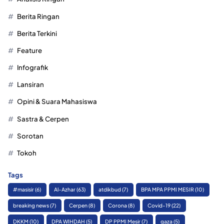
Berita Ringan
Berita Terkini
Feature
Infografik
Lansiran
Opini & Suara Mahasiswa
Sastra & Cerpen
Sorotan
Tokoh
Tags
#masisir
(6)
Al-Azhar
(63)
atdikbud
(7)
BPA MPA PPMI MESIR
(10)
breaking news
(7)
Cerpen
(8)
Corona
(8)
Covid-19
(22)
DKKM
(10)
DPA WIHDAH
(5)
DP PPMI Mesir
(7)
gaza
(5)