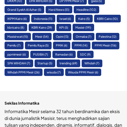
DKKM
(10)
DPA WIHDAH
(5)
DP PPMI Mesir
(7)
gaza
(5)
Grand Syekh Al Azhar
(5)
Hard News
(51)
Headline
(102)
IKPM Kairo
(6)
Indonesia
(11)
Israel
(6)
Kairo
(5)
KBRI Cairo
(10)
kbricairo
(8)
KBRI Kairo
(39)
KPI
(5)
Masisir
(191)
Masisirwati
(15)
Mesir
(54)
Opini
(13)
Ormaba
(7)
Palestina
(12)
Pemilu
(7)
Pemilu Raya
(5)
PMIK
(6)
PPMI
(14)
PPMI Mesir
(116)
ppmimesir
(6)
PUSIBA
(7)
Ramadan
(6)
SDC
(9)
SPA WIHDAH
(7)
Startup
(5)
trending
(69)
WIhdah
(7)
Wihdah PPMI Mesir
(26)
wisuda
(7)
Wisuda PPMI Mesir
(6)
Sekilas Informatika
Informatika Mesir selama 32 tahun berdinamika dan eksis
di dunia jurnalistik Masisir, terus menghadirkan sajian
tulisan yang independen, dinamis, informatif, dialogis, dan