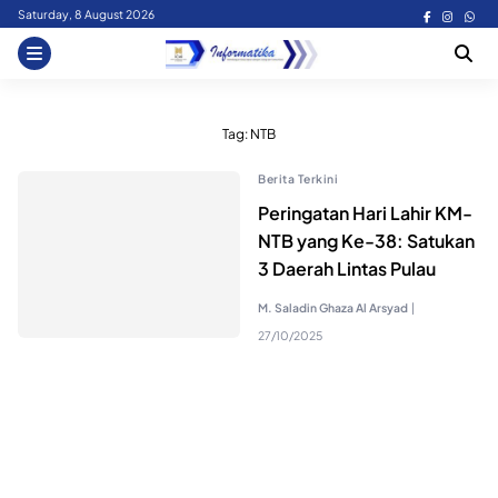
Skip
Saturday, 8 August 2026
to
content
Tag:
NTB
Berita Terkini
Peringatan Hari Lahir KM-
NTB yang Ke-38: Satukan
3 Daerah Lintas Pulau
M. Saladin Ghaza Al Arsyad
|
27/10/2025