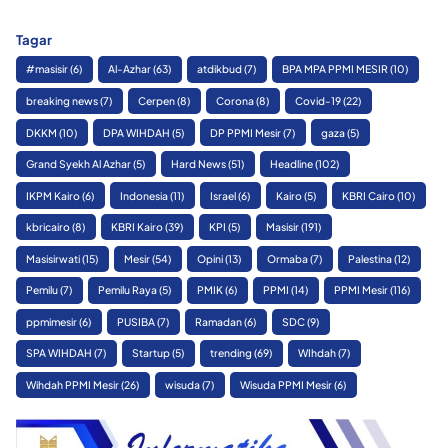
Tagar
#masisir
(6)
Al-Azhar
(63)
atdikbud
(7)
BPA MPA PPMI MESIR
(10)
breaking news
(7)
Cerpen
(8)
Corona
(8)
Covid-19
(22)
DKKM
(10)
DPA WIHDAH
(5)
DP PPMI Mesir
(7)
gaza
(5)
Grand Syekh Al Azhar
(5)
Hard News
(51)
Headline
(102)
IKPM Kairo
(6)
Indonesia
(11)
Israel
(6)
Kairo
(5)
KBRI Cairo
(10)
kbricairo
(8)
KBRI Kairo
(39)
KPI
(5)
Masisir
(191)
Masisirwati
(15)
Mesir
(54)
Opini
(13)
Ormaba
(7)
Palestina
(12)
Pemilu
(7)
Pemilu Raya
(5)
PMIK
(6)
PPMI
(14)
PPMI Mesir
(116)
ppmimesir
(6)
PUSIBA
(7)
Ramadan
(6)
SDC
(9)
SPA WIHDAH
(7)
Startup
(5)
trending
(69)
WIhdah
(7)
Wihdah PPMI Mesir
(26)
wisuda
(7)
Wisuda PPMI Mesir
(6)