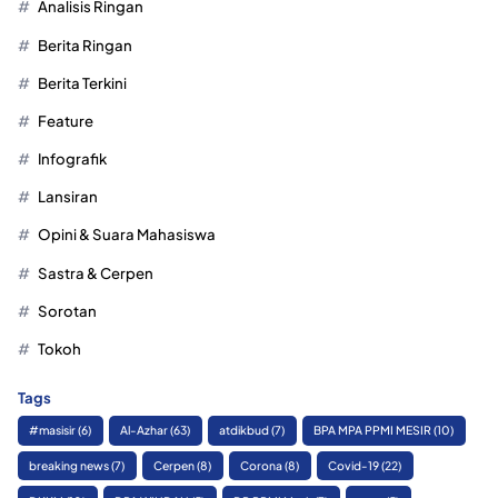
Analisis Ringan
Berita Ringan
Berita Terkini
Feature
Infografik
Lansiran
Opini & Suara Mahasiswa
Sastra & Cerpen
Sorotan
Tokoh
Tags
#masisir
(6)
Al-Azhar
(63)
atdikbud
(7)
BPA MPA PPMI MESIR
(10)
breaking news
(7)
Cerpen
(8)
Corona
(8)
Covid-19
(22)