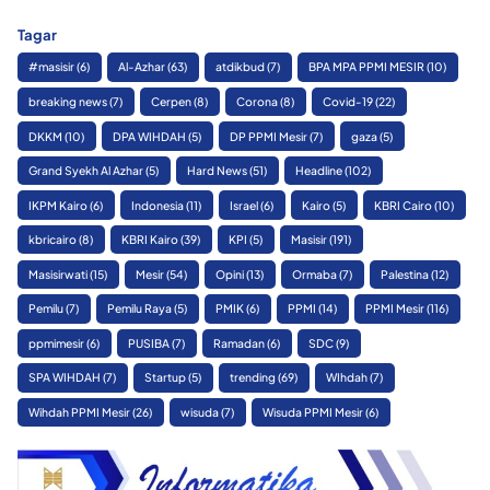
Tagar
#masisir
(6)
Al-Azhar
(63)
atdikbud
(7)
BPA MPA PPMI MESIR
(10)
breaking news
(7)
Cerpen
(8)
Corona
(8)
Covid-19
(22)
DKKM
(10)
DPA WIHDAH
(5)
DP PPMI Mesir
(7)
gaza
(5)
Grand Syekh Al Azhar
(5)
Hard News
(51)
Headline
(102)
IKPM Kairo
(6)
Indonesia
(11)
Israel
(6)
Kairo
(5)
KBRI Cairo
(10)
kbricairo
(8)
KBRI Kairo
(39)
KPI
(5)
Masisir
(191)
Masisirwati
(15)
Mesir
(54)
Opini
(13)
Ormaba
(7)
Palestina
(12)
Pemilu
(7)
Pemilu Raya
(5)
PMIK
(6)
PPMI
(14)
PPMI Mesir
(116)
ppmimesir
(6)
PUSIBA
(7)
Ramadan
(6)
SDC
(9)
SPA WIHDAH
(7)
Startup
(5)
trending
(69)
WIhdah
(7)
Wihdah PPMI Mesir
(26)
wisuda
(7)
Wisuda PPMI Mesir
(6)