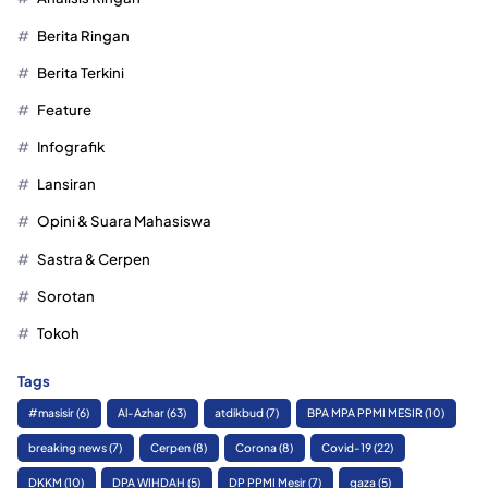
Berita Ringan
Berita Terkini
Feature
Infografik
Lansiran
Opini & Suara Mahasiswa
Sastra & Cerpen
Sorotan
Tokoh
Tags
#masisir
(6)
Al-Azhar
(63)
atdikbud
(7)
BPA MPA PPMI MESIR
(10)
breaking news
(7)
Cerpen
(8)
Corona
(8)
Covid-19
(22)
DKKM
(10)
DPA WIHDAH
(5)
DP PPMI Mesir
(7)
gaza
(5)