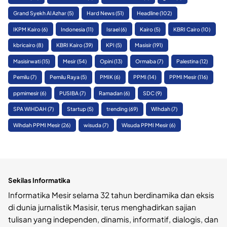
Grand Syekh Al Azhar
(5)
Hard News
(51)
Headline
(102)
IKPM Kairo
(6)
Indonesia
(11)
Israel
(6)
Kairo
(5)
KBRI Cairo
(10)
kbricairo
(8)
KBRI Kairo
(39)
KPI
(5)
Masisir
(191)
Masisirwati
(15)
Mesir
(54)
Opini
(13)
Ormaba
(7)
Palestina
(12)
Pemilu
(7)
Pemilu Raya
(5)
PMIK
(6)
PPMI
(14)
PPMI Mesir
(116)
ppmimesir
(6)
PUSIBA
(7)
Ramadan
(6)
SDC
(9)
SPA WIHDAH
(7)
Startup
(5)
trending
(69)
WIhdah
(7)
Wihdah PPMI Mesir
(26)
wisuda
(7)
Wisuda PPMI Mesir
(6)
Sekilas Informatika
Informatika Mesir selama 32 tahun berdinamika dan eksis
di dunia jurnalistik Masisir, terus menghadirkan sajian
tulisan yang independen, dinamis, informatif, dialogis, dan