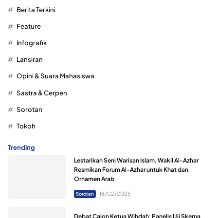
Berita Terkini
Feature
Infografik
Lansiran
Opini & Suara Mahasiswa
Sastra & Cerpen
Sorotan
Tokoh
Trending
Lestarikan Seni Warisan Islam, Wakil Al-Azhar
Resmikan Forum Al-Azhar untuk Khat dan
Ornamen Arab
18/02/2025
Sorotan
Debat Calon Ketua Wihdah; Panelis Uji Skema