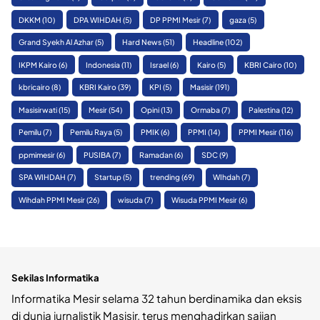
DKKM
(10)
DPA WIHDAH
(5)
DP PPMI Mesir
(7)
gaza
(5)
Grand Syekh Al Azhar
(5)
Hard News
(51)
Headline
(102)
IKPM Kairo
(6)
Indonesia
(11)
Israel
(6)
Kairo
(5)
KBRI Cairo
(10)
kbricairo
(8)
KBRI Kairo
(39)
KPI
(5)
Masisir
(191)
Masisirwati
(15)
Mesir
(54)
Opini
(13)
Ormaba
(7)
Palestina
(12)
Pemilu
(7)
Pemilu Raya
(5)
PMIK
(6)
PPMI
(14)
PPMI Mesir
(116)
ppmimesir
(6)
PUSIBA
(7)
Ramadan
(6)
SDC
(9)
SPA WIHDAH
(7)
Startup
(5)
trending
(69)
WIhdah
(7)
Wihdah PPMI Mesir
(26)
wisuda
(7)
Wisuda PPMI Mesir
(6)
Sekilas Informatika
Informatika Mesir selama 32 tahun berdinamika dan eksis
di dunia jurnalistik Masisir, terus menghadirkan sajian