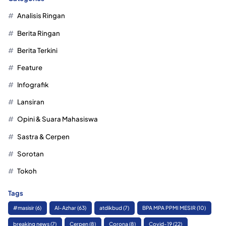
Analisis Ringan
Berita Ringan
Berita Terkini
Feature
Infografik
Lansiran
Opini & Suara Mahasiswa
Sastra & Cerpen
Sorotan
Tokoh
Tags
#masisir
(6)
Al-Azhar
(63)
atdikbud
(7)
BPA MPA PPMI MESIR
(10)
breaking news
(7)
Cerpen
(8)
Corona
(8)
Covid-19
(22)