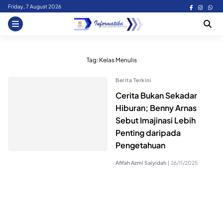
Skip
Friday, 7 August 2026
to
content
Tag:
Kelas Menulis
Berita Terkini
Cerita Bukan Sekadar
Hiburan; Benny Arnas
Sebut Imajinasi Lebih
Penting daripada
Pengetahuan
Afifah Azmi Saiyidah
|
26/11/2025