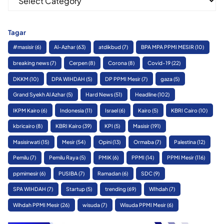
Tagar
#masisir
(6)
Al-Azhar
(63)
atdikbud
(7)
BPA MPA PPMI MESIR
(10)
breaking news
(7)
Cerpen
(8)
Corona
(8)
Covid-19
(22)
DKKM
(10)
DPA WIHDAH
(5)
DP PPMI Mesir
(7)
gaza
(5)
Grand Syekh Al Azhar
(5)
Hard News
(51)
Headline
(102)
IKPM Kairo
(6)
Indonesia
(11)
Israel
(6)
Kairo
(5)
KBRI Cairo
(10)
kbricairo
(8)
KBRI Kairo
(39)
KPI
(5)
Masisir
(191)
Masisirwati
(15)
Mesir
(54)
Opini
(13)
Ormaba
(7)
Palestina
(12)
Pemilu
(7)
Pemilu Raya
(5)
PMIK
(6)
PPMI
(14)
PPMI Mesir
(116)
ppmimesir
(6)
PUSIBA
(7)
Ramadan
(6)
SDC
(9)
SPA WIHDAH
(7)
Startup
(5)
trending
(69)
WIhdah
(7)
Wihdah PPMI Mesir
(26)
wisuda
(7)
Wisuda PPMI Mesir
(6)