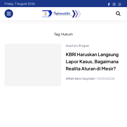
Skip
Friday, 7 August 2026
to
content
Tag:
Hukum
Analisis Ringan
KBRI Haruskan Langsung
Lapor Kasus, Bagaimana
Realita Aturan di Mesir?
Afifah Azmi Saiyidah
|
10/04/2026