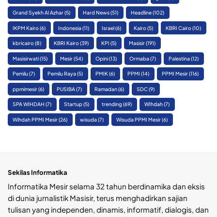
Grand Syekh Al Azhar
(5)
Hard News
(51)
Headline
(102)
IKPM Kairo
(6)
Indonesia
(11)
Israel
(6)
Kairo
(5)
KBRI Cairo
(10)
kbricairo
(8)
KBRI Kairo
(39)
KPI
(5)
Masisir
(191)
Masisirwati
(15)
Mesir
(54)
Opini
(13)
Ormaba
(7)
Palestina
(12)
Pemilu
(7)
Pemilu Raya
(5)
PMIK
(6)
PPMI
(14)
PPMI Mesir
(116)
ppmimesir
(6)
PUSIBA
(7)
Ramadan
(6)
SDC
(9)
SPA WIHDAH
(7)
Startup
(5)
trending
(69)
WIhdah
(7)
Wihdah PPMI Mesir
(26)
wisuda
(7)
Wisuda PPMI Mesir
(6)
Sekilas Informatika
Informatika Mesir selama 32 tahun berdinamika dan eksis
di dunia jurnalistik Masisir, terus menghadirkan sajian
tulisan yang independen, dinamis, informatif, dialogis, dan