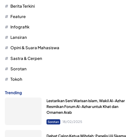
Berita Terkini
Feature
Infografik
Lansiran
Opini & Suara Mahasiswa
Sastra & Cerpen
Sorotan
Tokoh
Trending
Lestarikan Seni Warisan Islam, Wakil Al-Azhar
Resmikan Forum Al-Azhar untuk Khat dan
Ornamen Arab
18/02/2025
Sorotan
Debat Calon Ketua Wihdah; Panelis Uji Skema