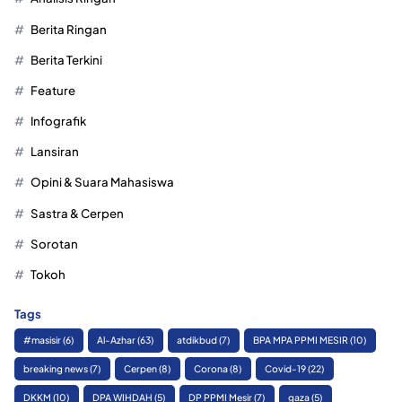
Berita Ringan
Berita Terkini
Feature
Infografik
Lansiran
Opini & Suara Mahasiswa
Sastra & Cerpen
Sorotan
Tokoh
Tags
#masisir
(6)
Al-Azhar
(63)
atdikbud
(7)
BPA MPA PPMI MESIR
(10)
breaking news
(7)
Cerpen
(8)
Corona
(8)
Covid-19
(22)
DKKM
(10)
DPA WIHDAH
(5)
DP PPMI Mesir
(7)
gaza
(5)