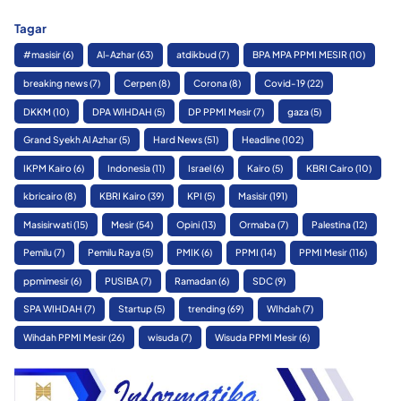
Tagar
#masisir
(6)
Al-Azhar
(63)
atdikbud
(7)
BPA MPA PPMI MESIR
(10)
breaking news
(7)
Cerpen
(8)
Corona
(8)
Covid-19
(22)
DKKM
(10)
DPA WIHDAH
(5)
DP PPMI Mesir
(7)
gaza
(5)
Grand Syekh Al Azhar
(5)
Hard News
(51)
Headline
(102)
IKPM Kairo
(6)
Indonesia
(11)
Israel
(6)
Kairo
(5)
KBRI Cairo
(10)
kbricairo
(8)
KBRI Kairo
(39)
KPI
(5)
Masisir
(191)
Masisirwati
(15)
Mesir
(54)
Opini
(13)
Ormaba
(7)
Palestina
(12)
Pemilu
(7)
Pemilu Raya
(5)
PMIK
(6)
PPMI
(14)
PPMI Mesir
(116)
ppmimesir
(6)
PUSIBA
(7)
Ramadan
(6)
SDC
(9)
SPA WIHDAH
(7)
Startup
(5)
trending
(69)
WIhdah
(7)
Wihdah PPMI Mesir
(26)
wisuda
(7)
Wisuda PPMI Mesir
(6)