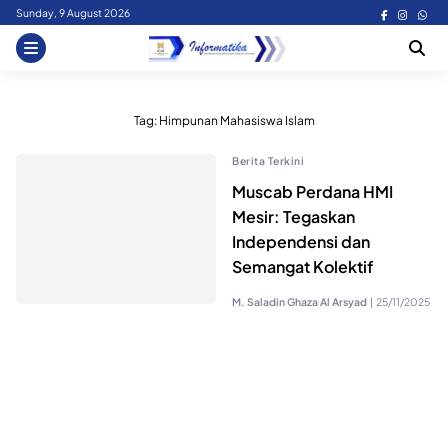
Skip
Sunday, 9 August 2026
to
content
Tag:
Himpunan Mahasiswa Islam
Berita Terkini
Muscab Perdana HMI
Mesir: Tegaskan
Independensi dan
Semangat Kolektif
M. Saladin Ghaza Al Arsyad
|
25/11/2025