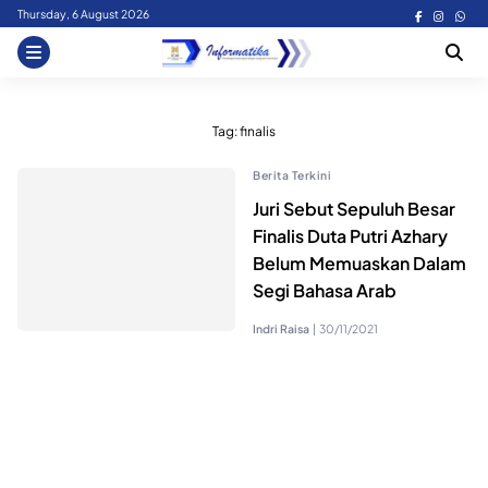
Skip
Thursday, 6 August 2026
to
content
Tag:
finalis
Berita Terkini
Juri Sebut Sepuluh Besar
Finalis Duta Putri Azhary
Belum Memuaskan Dalam
Segi Bahasa Arab
Indri Raisa
|
30/11/2021