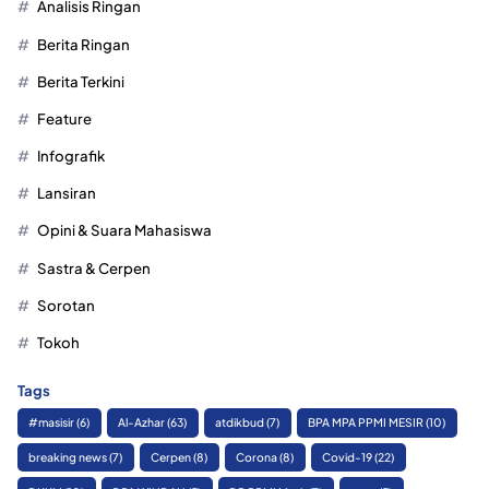
Analisis Ringan
Berita Ringan
Berita Terkini
Feature
Infografik
Lansiran
Opini & Suara Mahasiswa
Sastra & Cerpen
Sorotan
Tokoh
Tags
#masisir
(6)
Al-Azhar
(63)
atdikbud
(7)
BPA MPA PPMI MESIR
(10)
breaking news
(7)
Cerpen
(8)
Corona
(8)
Covid-19
(22)