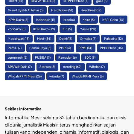
DKKM
(10)
DPA WIHDAH
(5)
DP PPMI Mesir
(7)
gaza
(5)
Grand Syekh Al Azhar
(5)
Hard News
(51)
Headline
(102)
IKPM Kairo
(6)
Indonesia
(11)
Israel
(6)
Kairo
(5)
KBRI Cairo
(10)
kbricairo
(8)
KBRI Kairo
(39)
KPI
(5)
Masisir
(191)
Masisirwati
(15)
Mesir
(54)
Opini
(13)
Ormaba
(7)
Palestina
(12)
Pemilu
(7)
Pemilu Raya
(5)
PMIK
(6)
PPMI
(14)
PPMI Mesir
(116)
ppmimesir
(6)
PUSIBA
(7)
Ramadan
(6)
SDC
(9)
SPA WIHDAH
(7)
Startup
(5)
trending
(69)
WIhdah
(7)
Wihdah PPMI Mesir
(26)
wisuda
(7)
Wisuda PPMI Mesir
(6)
Sekilas Informatika
Informatika Mesir selama 32 tahun berdinamika dan eksis
di dunia jurnalistik Masisir, terus menghadirkan sajian
tulisan yang independen, dinamis, informatif, dialogis, dan