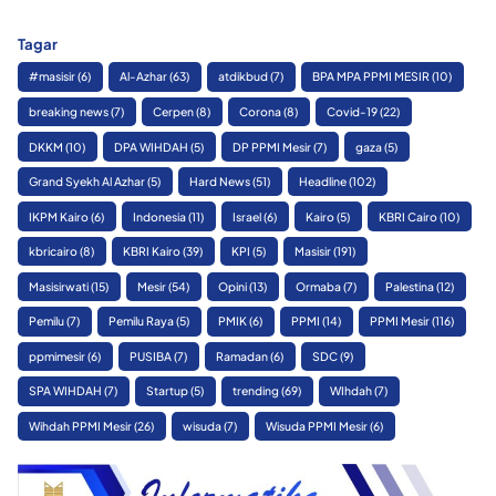
Tagar
#masisir
(6)
Al-Azhar
(63)
atdikbud
(7)
BPA MPA PPMI MESIR
(10)
breaking news
(7)
Cerpen
(8)
Corona
(8)
Covid-19
(22)
DKKM
(10)
DPA WIHDAH
(5)
DP PPMI Mesir
(7)
gaza
(5)
Grand Syekh Al Azhar
(5)
Hard News
(51)
Headline
(102)
IKPM Kairo
(6)
Indonesia
(11)
Israel
(6)
Kairo
(5)
KBRI Cairo
(10)
kbricairo
(8)
KBRI Kairo
(39)
KPI
(5)
Masisir
(191)
Masisirwati
(15)
Mesir
(54)
Opini
(13)
Ormaba
(7)
Palestina
(12)
Pemilu
(7)
Pemilu Raya
(5)
PMIK
(6)
PPMI
(14)
PPMI Mesir
(116)
ppmimesir
(6)
PUSIBA
(7)
Ramadan
(6)
SDC
(9)
SPA WIHDAH
(7)
Startup
(5)
trending
(69)
WIhdah
(7)
Wihdah PPMI Mesir
(26)
wisuda
(7)
Wisuda PPMI Mesir
(6)