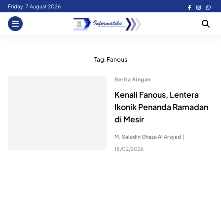
Skip
Friday, 7 August 2026
to
content
Tag:
Fanous
Berita Ringan
Kenali Fanous, Lentera
Ikonik Penanda Ramadan
di Mesir
M. Saladin Ghaza Al Arsyad
|
18/02/2026