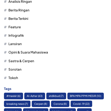
Analisis Ringan
Berita Ringan
Berita Terkini
Feature
Infografik
Lansiran
Opini & Suara Mahasiswa
Sastra & Cerpen
Sorotan
Tokoh
Tags
#masisir
(6)
Al-Azhar
(63)
atdikbud
(7)
BPA MPA PPMI MESIR
(10)
breaking news
(7)
Cerpen
(8)
Corona
(8)
Covid-19
(22)