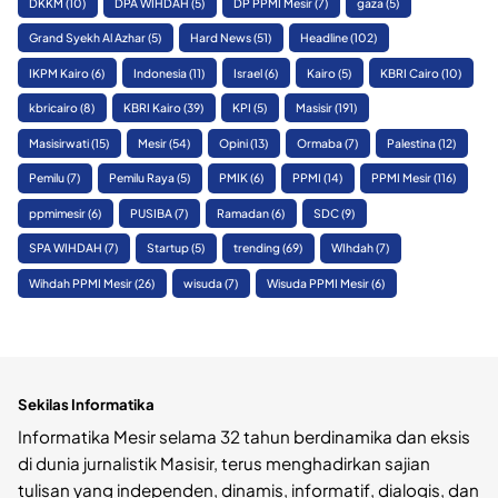
DKKM
(10)
DPA WIHDAH
(5)
DP PPMI Mesir
(7)
gaza
(5)
Grand Syekh Al Azhar
(5)
Hard News
(51)
Headline
(102)
IKPM Kairo
(6)
Indonesia
(11)
Israel
(6)
Kairo
(5)
KBRI Cairo
(10)
kbricairo
(8)
KBRI Kairo
(39)
KPI
(5)
Masisir
(191)
Masisirwati
(15)
Mesir
(54)
Opini
(13)
Ormaba
(7)
Palestina
(12)
Pemilu
(7)
Pemilu Raya
(5)
PMIK
(6)
PPMI
(14)
PPMI Mesir
(116)
ppmimesir
(6)
PUSIBA
(7)
Ramadan
(6)
SDC
(9)
SPA WIHDAH
(7)
Startup
(5)
trending
(69)
WIhdah
(7)
Wihdah PPMI Mesir
(26)
wisuda
(7)
Wisuda PPMI Mesir
(6)
Sekilas Informatika
Informatika Mesir selama 32 tahun berdinamika dan eksis
di dunia jurnalistik Masisir, terus menghadirkan sajian
tulisan yang independen, dinamis, informatif, dialogis, dan