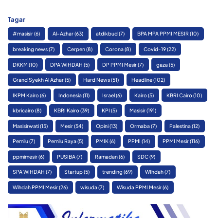
Tagar
#masisir
(6)
Al-Azhar
(63)
atdikbud
(7)
BPA MPA PPMI MESIR
(10)
breaking news
(7)
Cerpen
(8)
Corona
(8)
Covid-19
(22)
DKKM
(10)
DPA WIHDAH
(5)
DP PPMI Mesir
(7)
gaza
(5)
Grand Syekh Al Azhar
(5)
Hard News
(51)
Headline
(102)
IKPM Kairo
(6)
Indonesia
(11)
Israel
(6)
Kairo
(5)
KBRI Cairo
(10)
kbricairo
(8)
KBRI Kairo
(39)
KPI
(5)
Masisir
(191)
Masisirwati
(15)
Mesir
(54)
Opini
(13)
Ormaba
(7)
Palestina
(12)
Pemilu
(7)
Pemilu Raya
(5)
PMIK
(6)
PPMI
(14)
PPMI Mesir
(116)
ppmimesir
(6)
PUSIBA
(7)
Ramadan
(6)
SDC
(9)
SPA WIHDAH
(7)
Startup
(5)
trending
(69)
WIhdah
(7)
Wihdah PPMI Mesir
(26)
wisuda
(7)
Wisuda PPMI Mesir
(6)