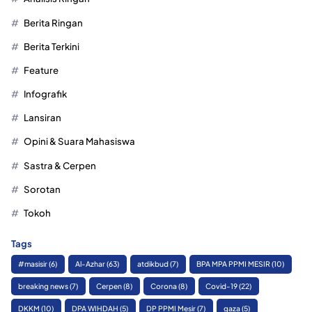
Berita Ringan
Berita Terkini
Feature
Infografik
Lansiran
Opini & Suara Mahasiswa
Sastra & Cerpen
Sorotan
Tokoh
Tags
#masisir
(6)
Al-Azhar
(63)
atdikbud
(7)
BPA MPA PPMI MESIR
(10)
breaking news
(7)
Cerpen
(8)
Corona
(8)
Covid-19
(22)
DKKM
(10)
DPA WIHDAH
(5)
DP PPMI Mesir
(7)
gaza
(5)