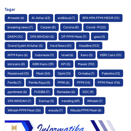
Tagar
#masisir
(6)
Al-Azhar
(63)
atdikbud
(7)
BPA MPA PPMI MESIR
(10)
breaking news
(7)
Cerpen
(8)
Corona
(8)
Covid-19
(22)
DKKM
(10)
DPA WIHDAH
(5)
DP PPMI Mesir
(7)
gaza
(5)
Grand Syekh Al Azhar
(5)
Hard News
(51)
Headline
(102)
IKPM Kairo
(6)
Indonesia
(11)
Israel
(6)
Kairo
(5)
KBRI Cairo
(10)
kbricairo
(8)
KBRI Kairo
(39)
KPI
(5)
Masisir
(192)
Masisirwati
(15)
Mesir
(54)
Opini
(13)
Ormaba
(7)
Palestina
(12)
Pemilu
(7)
Pemilu Raya
(5)
PMIK
(6)
PPMI
(14)
PPMI Mesir
(116)
ppmimesir
(6)
PUSIBA
(7)
Ramadan
(6)
SDC
(9)
SPA WIHDAH
(7)
Startup
(5)
trending
(69)
WIhdah
(7)
Wihdah PPMI Mesir
(26)
wisuda
(7)
Wisuda PPMI Mesir
(6)