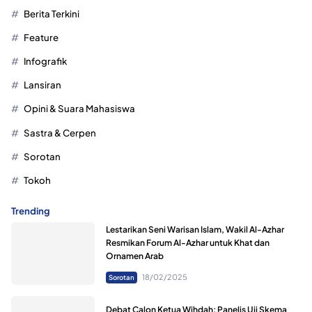
Berita Terkini
Feature
Infografik
Lansiran
Opini & Suara Mahasiswa
Sastra & Cerpen
Sorotan
Tokoh
Trending
Lestarikan Seni Warisan Islam, Wakil Al-Azhar
Resmikan Forum Al-Azhar untuk Khat dan
Ornamen Arab
18/02/2025
Sorotan
Debat Calon Ketua Wihdah; Panelis Uji Skema