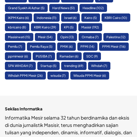
Grand Syekh Al Azhar
(5)
Hard News
(51)
Headline
(102)
IKPM Kairo
(6)
Indonesia
(11)
Israel
(6)
Kairo
(5)
KBRI Cairo
(10)
kbricairo
(8)
KBRI Kairo
(39)
KPI
(5)
Masisir
(192)
Masisirwati
(15)
Mesir
(54)
Opini
(13)
Ormaba
(7)
Palestina
(12)
Pemilu
(7)
Pemilu Raya
(5)
PMIK
(6)
PPMI
(14)
PPMI Mesir
(116)
ppmimesir
(6)
PUSIBA
(7)
Ramadan
(6)
SDC
(9)
SPA WIHDAH
(7)
Startup
(5)
trending
(69)
WIhdah
(7)
Wihdah PPMI Mesir
(26)
wisuda
(7)
Wisuda PPMI Mesir
(6)
Sekilas Informatika
Informatika Mesir selama 32 tahun berdinamika dan eksis
di dunia jurnalistik Masisir, terus menghadirkan sajian
tulisan yang independen, dinamis, informatif, dialogis, dan