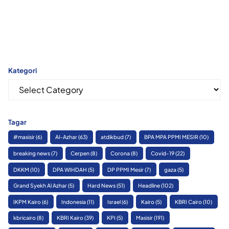
Kategori
Kategori
Tagar
#masisir
(6)
Al-Azhar
(63)
atdikbud
(7)
BPA MPA PPMI MESIR
(10)
breaking news
(7)
Cerpen
(8)
Corona
(8)
Covid-19
(22)
DKKM
(10)
DPA WIHDAH
(5)
DP PPMI Mesir
(7)
gaza
(5)
Grand Syekh Al Azhar
(5)
Hard News
(51)
Headline
(102)
IKPM Kairo
(6)
Indonesia
(11)
Israel
(6)
Kairo
(5)
KBRI Cairo
(10)
kbricairo
(8)
KBRI Kairo
(39)
KPI
(5)
Masisir
(191)