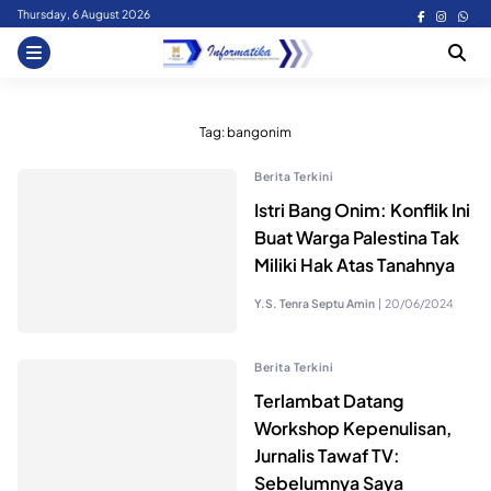
Skip
Thursday, 6 August 2026
to
content
Tag:
bangonim
Berita Terkini
Istri Bang Onim: Konflik Ini
Buat Warga Palestina Tak
Miliki Hak Atas Tanahnya
Y.S. Tenra Septu Amin
|
20/06/2024
Berita Terkini
Terlambat Datang
Workshop Kepenulisan,
Jurnalis Tawaf TV:
Sebelumnya Saya