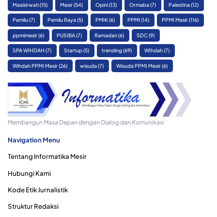
Masisirwati
(15)
Mesir
(54)
Opini
(13)
Ormaba
(7)
Palestina
(12)
Pemilu
(7)
Pemilu Raya
(5)
PMIK
(6)
PPMI
(14)
PPMI Mesir
(116)
ppmimesir
(6)
PUSIBA
(7)
Ramadan
(6)
SDC
(9)
SPA WIHDAH
(7)
Startup
(5)
trending
(69)
WIhdah
(7)
Wihdah PPMI Mesir
(26)
wisuda
(7)
Wisuda PPMI Mesir
(6)
Membangun Masa Depan dengan Dialog dan Komunikasi
Navigation Menu
Tentang Informatika Mesir
Hubungi Kami
Kode Etik Jurnalistik
Struktur Redaksi