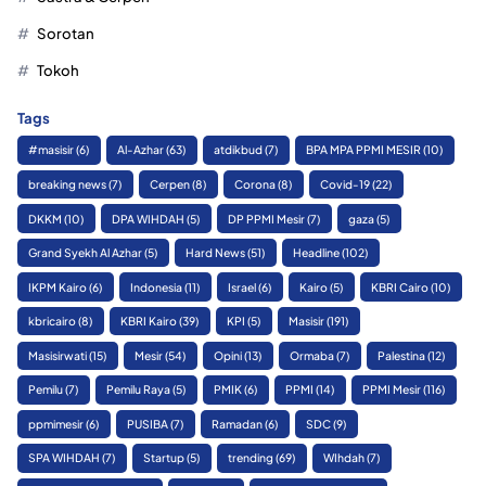
Sorotan
Tokoh
Tags
#masisir
(6)
Al-Azhar
(63)
atdikbud
(7)
BPA MPA PPMI MESIR
(10)
breaking news
(7)
Cerpen
(8)
Corona
(8)
Covid-19
(22)
DKKM
(10)
DPA WIHDAH
(5)
DP PPMI Mesir
(7)
gaza
(5)
Grand Syekh Al Azhar
(5)
Hard News
(51)
Headline
(102)
IKPM Kairo
(6)
Indonesia
(11)
Israel
(6)
Kairo
(5)
KBRI Cairo
(10)
kbricairo
(8)
KBRI Kairo
(39)
KPI
(5)
Masisir
(191)
Masisirwati
(15)
Mesir
(54)
Opini
(13)
Ormaba
(7)
Palestina
(12)
Pemilu
(7)
Pemilu Raya
(5)
PMIK
(6)
PPMI
(14)
PPMI Mesir
(116)
ppmimesir
(6)
PUSIBA
(7)
Ramadan
(6)
SDC
(9)
SPA WIHDAH
(7)
Startup
(5)
trending
(69)
WIhdah
(7)