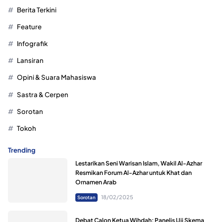
Berita Terkini
Feature
Infografik
Lansiran
Opini & Suara Mahasiswa
Sastra & Cerpen
Sorotan
Tokoh
Trending
Lestarikan Seni Warisan Islam, Wakil Al-Azhar
Resmikan Forum Al-Azhar untuk Khat dan
Ornamen Arab
18/02/2025
Sorotan
Debat Calon Ketua Wihdah; Panelis Uji Skema