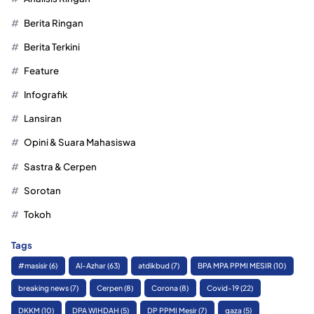
Berita Ringan
Berita Terkini
Feature
Infografik
Lansiran
Opini & Suara Mahasiswa
Sastra & Cerpen
Sorotan
Tokoh
Tags
#masisir
(6)
Al-Azhar
(63)
atdikbud
(7)
BPA MPA PPMI MESIR
(10)
breaking news
(7)
Cerpen
(8)
Corona
(8)
Covid-19
(22)
DKKM
(10)
DPA WIHDAH
(5)
DP PPMI Mesir
(7)
gaza
(5)