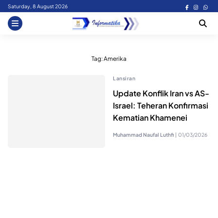
Skip
Saturday, 8 August 2026
to
content
Tag:
Amerika
Lansiran
Update Konflik Iran vs AS-
Israel: Teheran Konfirmasi
Kematian Khamenei
Muhammad Naufal Luthfi
|
01/03/2026