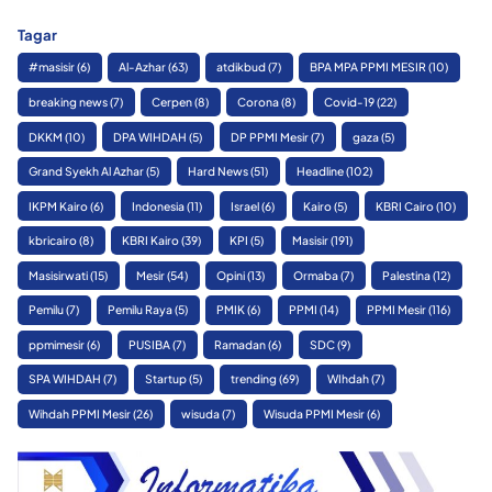
Tagar
#masisir
(6)
Al-Azhar
(63)
atdikbud
(7)
BPA MPA PPMI MESIR
(10)
breaking news
(7)
Cerpen
(8)
Corona
(8)
Covid-19
(22)
DKKM
(10)
DPA WIHDAH
(5)
DP PPMI Mesir
(7)
gaza
(5)
Grand Syekh Al Azhar
(5)
Hard News
(51)
Headline
(102)
IKPM Kairo
(6)
Indonesia
(11)
Israel
(6)
Kairo
(5)
KBRI Cairo
(10)
kbricairo
(8)
KBRI Kairo
(39)
KPI
(5)
Masisir
(191)
Masisirwati
(15)
Mesir
(54)
Opini
(13)
Ormaba
(7)
Palestina
(12)
Pemilu
(7)
Pemilu Raya
(5)
PMIK
(6)
PPMI
(14)
PPMI Mesir
(116)
ppmimesir
(6)
PUSIBA
(7)
Ramadan
(6)
SDC
(9)
SPA WIHDAH
(7)
Startup
(5)
trending
(69)
WIhdah
(7)
Wihdah PPMI Mesir
(26)
wisuda
(7)
Wisuda PPMI Mesir
(6)