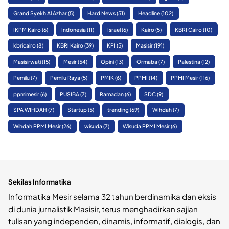
Grand Syekh Al Azhar
(5)
Hard News
(51)
Headline
(102)
IKPM Kairo
(6)
Indonesia
(11)
Israel
(6)
Kairo
(5)
KBRI Cairo
(10)
kbricairo
(8)
KBRI Kairo
(39)
KPI
(5)
Masisir
(191)
Masisirwati
(15)
Mesir
(54)
Opini
(13)
Ormaba
(7)
Palestina
(12)
Pemilu
(7)
Pemilu Raya
(5)
PMIK
(6)
PPMI
(14)
PPMI Mesir
(116)
ppmimesir
(6)
PUSIBA
(7)
Ramadan
(6)
SDC
(9)
SPA WIHDAH
(7)
Startup
(5)
trending
(69)
WIhdah
(7)
Wihdah PPMI Mesir
(26)
wisuda
(7)
Wisuda PPMI Mesir
(6)
Sekilas Informatika
Informatika Mesir selama 32 tahun berdinamika dan eksis
di dunia jurnalistik Masisir, terus menghadirkan sajian
tulisan yang independen, dinamis, informatif, dialogis, dan