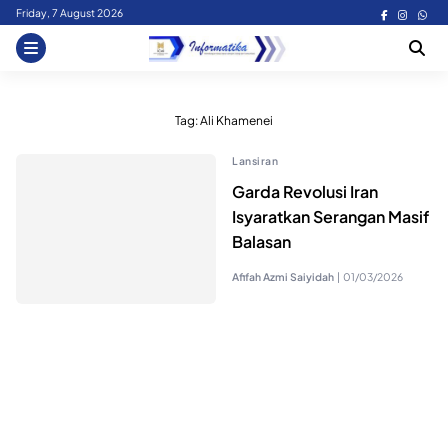
Skip
Friday, 7 August 2026
to
content
Tag:
Ali Khamenei
Lansiran
Garda Revolusi Iran
Isyaratkan Serangan Masif
Balasan
Afifah Azmi Saiyidah
|
01/03/2026