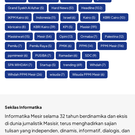
Grand Syekh Al Azhar
(5)
Hard News
(51)
Headline
(102)
IKPM Kairo
(6)
Indonesia
(11)
Israel
(6)
Kairo
(5)
KBRI Cairo
(10)
kbricairo
(8)
KBRI Kairo
(39)
KPI
(5)
Masisir
(191)
Masisirwati
(15)
Mesir
(54)
Opini
(13)
Ormaba
(7)
Palestina
(12)
Pemilu
(7)
Pemilu Raya
(5)
PMIK
(6)
PPMI
(14)
PPMI Mesir
(116)
ppmimesir
(6)
PUSIBA
(7)
Ramadan
(6)
SDC
(9)
SPA WIHDAH
(7)
Startup
(5)
trending
(69)
WIhdah
(7)
Wihdah PPMI Mesir
(26)
wisuda
(7)
Wisuda PPMI Mesir
(6)
Sekilas Informatika
Informatika Mesir selama 32 tahun berdinamika dan eksis
di dunia jurnalistik Masisir, terus menghadirkan sajian
tulisan yang independen, dinamis, informatif, dialogis, dan