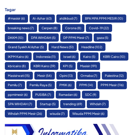
Tagar
#masisir
(6)
Al-Azhar
(63)
atdikbud
(7)
BPA MPA PPMI MESIR
(10)
breaking news
(7)
Cerpen
(8)
Corona
(8)
Covid-19
(22)
DKKM
(10)
DPA WIHDAH
(5)
DP PPMI Mesir
(7)
gaza
(5)
Grand Syekh Al Azhar
(5)
Hard News
(51)
Headline
(102)
IKPM Kairo
(6)
Indonesia
(11)
Israel
(6)
Kairo
(5)
KBRI Cairo
(10)
kbricairo
(8)
KBRI Kairo
(39)
KPI
(5)
Masisir
(191)
Masisirwati
(15)
Mesir
(54)
Opini
(13)
Ormaba
(7)
Palestina
(12)
Pemilu
(7)
Pemilu Raya
(5)
PMIK
(6)
PPMI
(14)
PPMI Mesir
(116)
ppmimesir
(6)
PUSIBA
(7)
Ramadan
(6)
SDC
(9)
SPA WIHDAH
(7)
Startup
(5)
trending
(69)
WIhdah
(7)
Wihdah PPMI Mesir
(26)
wisuda
(7)
Wisuda PPMI Mesir
(6)