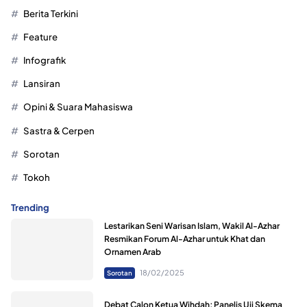
Berita Terkini
Feature
Infografik
Lansiran
Opini & Suara Mahasiswa
Sastra & Cerpen
Sorotan
Tokoh
Trending
Lestarikan Seni Warisan Islam, Wakil Al-Azhar
Resmikan Forum Al-Azhar untuk Khat dan
Ornamen Arab
18/02/2025
Sorotan
Debat Calon Ketua Wihdah; Panelis Uji Skema