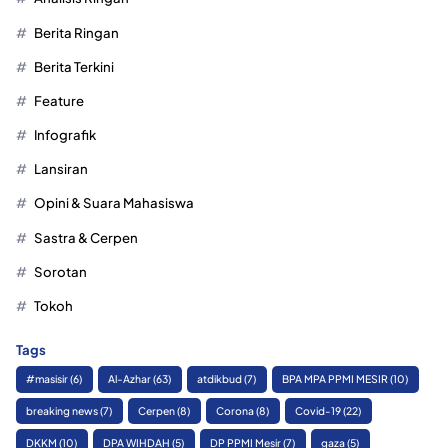
Berita Ringan
Berita Terkini
Feature
Infografik
Lansiran
Opini & Suara Mahasiswa
Sastra & Cerpen
Sorotan
Tokoh
Tags
#masisir
(6)
Al-Azhar
(63)
atdikbud
(7)
BPA MPA PPMI MESIR
(10)
breaking news
(7)
Cerpen
(8)
Corona
(8)
Covid-19
(22)
DKKM
(10)
DPA WIHDAH
(5)
DP PPMI Mesir
(7)
gaza
(5)